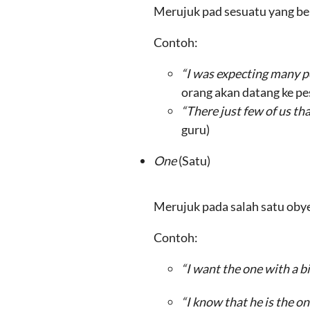
Merujuk pad sesuatu yang ber
Contoh:
“I was expecting many pe
orang akan datang ke pes
“There just few of us th
guru)
One
(Satu)
Merujuk pada salah satu oby
Contoh:
“I want the one with a b
“I know that he is the o