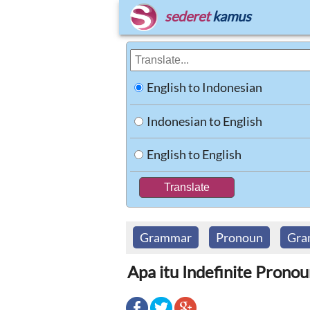
sederet
kamus
English to Indonesian
Indonesian to English
English to English
Grammar
Pronoun
Gra
Apa itu Indefinite Pronou