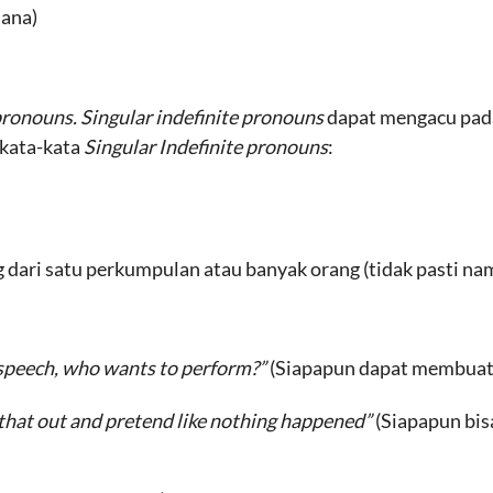
sana)
 pronouns. Singular indefinite pronouns
dapat mengacu pa
 kata-kata
Singular Indefinite pronouns
:
 dari satu perkumpulan atau banyak orang (tidak pasti na
speech, who wants to perform?”
(Siapapun dapat membuat 
 that out and pretend like nothing happened”
(Siapapun bi