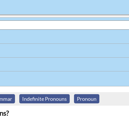
mmar
Indefinite Pronouns
Pronoun
ns?