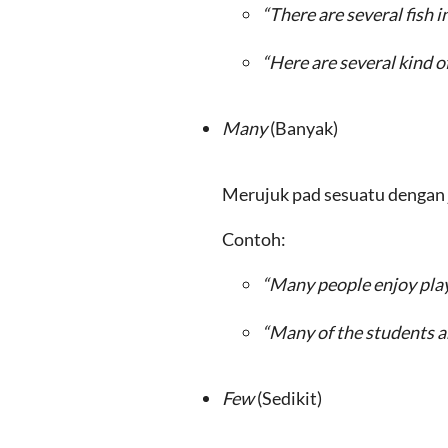
“There are several fish 
“Here are several kind o
Many
(Banyak)
Merujuk pad sesuatu dengan 
Contoh:
“Many people enjoy pla
“Many of the students 
Few
(Sedikit)