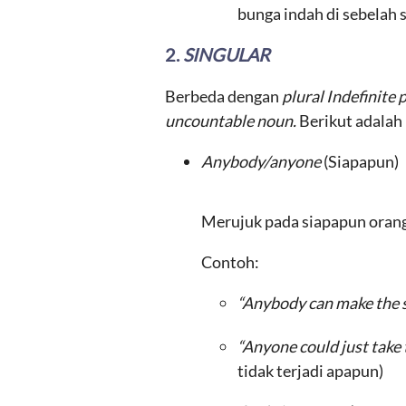
bunga indah di sebelah 
2.
SINGULAR
Berbeda dengan
plural Indefinite
uncountable noun.
Berikut adalah
Anybody/anyone
(Siapapun)
Merujuk pada siapapun orang
Contoh:
“Anybody can make the 
“Anyone could just take
tidak terjadi apapun)