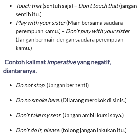
Touch that
(sentuh saja) –
Don’t touch that
(jangan
sentih itu.)
Play with your sister ­
(Main bersama saudara
perempuan kamu.) –
Don’t play with your sister
(Jangan bermain dengan saudara perempuan
kamu.)
Contoh kalimat
imperative
yang negatif,
diantaranya.
Do not stop.
(Jangan berhenti)
Do no smoke here.
(Dilarang merokok di sinis.)
Don’t take my seat.
(Jangan ambil kursi saya.)
Don’t do it, please.
(tolong jangan lakukan itu.)