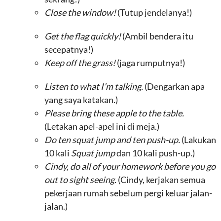
Close the window!
(Tutup jendelanya!)
Get the flag quickly!
(Ambil bendera itu
secepatnya!)
Keep off the grass!
(jaga rumputnya!)
Listen to what I’m talking.
(Dengarkan apa
yang saya katakan.)
Please bring these apple to the table.
(Letakan apel-apel ini di meja.)
Do ten squat jump and ten push-up.
(Lakukan
10 kali
Squat jump
dan 10 kali push-up.)
Cindy, do all of your homework before you go
out to sight seeing.
(Cindy, kerjakan semua
pekerjaan rumah sebelum pergi keluar jalan-
jalan.)