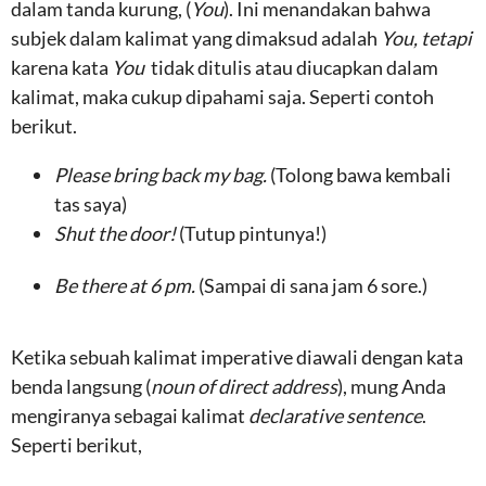
dalam tanda kurung, (
You
). Ini menandakan bahwa
subjek dalam kalimat yang dimaksud adalah
You, tetapi
karena kata
You
tidak ditulis atau diucapkan dalam
kalimat, maka cukup dipahami saja. Seperti contoh
berikut.
Please bring back my bag.
(Tolong bawa kembali
tas saya)
Shut the door!
(Tutup pintunya!)
Be there at 6 pm.
(Sampai di sana jam 6 sore.)
Ketika sebuah kalimat imperative diawali dengan kata
benda langsung (
noun of direct address
), mung Anda
mengiranya sebagai kalimat
declarative sentence
.
Seperti berikut,