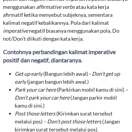
menggunakan
affirmative verbs
atau kata kerja
afirmatif ketika menyebut subjeknya, sementara
kalimat negatif kebalikannya. Pola dari kalimat
imperative
negatif biasanya menggunakan pola, Do
not/Don’t diikuti dengan kata kerja.
Contohnya perbandingan kalimat imperative
positif dan negatif, diantaranya.
Get up early
(Bangun lebih awal)
– Don’t get up
early
(jangan bangun lebih awal.)
Park your car here
(Parkirkan mobil kamu di sini)
–
Don’t park your car here
(Jangan parkir mobil
kamu di sini.)
Post those letters
(Kirimkan surat tersebut
melalui pos)
– Don’t post those letters
(Jangan
kirimkan surat tersebut melalui pos)
.