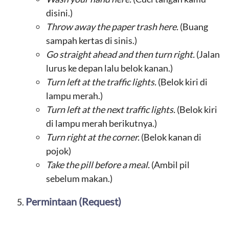
disini.)
Throw away the paper trash here.
(Buang
sampah kertas di sinis.)
Go straight ahead and then turn right.
(Jalan
lurus ke depan lalu belok kanan.)
Turn left at the traffic lights.
(Belok kiri di
lampu merah.)
Turn left at the next traffic lights.
(Belok kiri
di lampu merah berikutnya.)
Turn right at the corner.
(Belok kanan di
pojok)
Take the pill before a meal.
(Ambil pil
sebelum makan.)
Permintaan (Request)