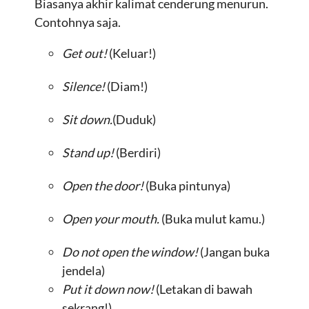
Biasanya akhir kalimat cenderung menurun.
Contohnya saja.
Get out!
(Keluar!)
Silence!
(Diam!)
Sit down.
(Duduk)
Stand up!
(Berdiri)
Open the door!
(Buka pintunya)
Open your mouth.
(Buka mulut kamu.)
Do not open the window!
(Jangan buka
jendela)
Put it down now!
(Letakan di bawah
sekrang!)