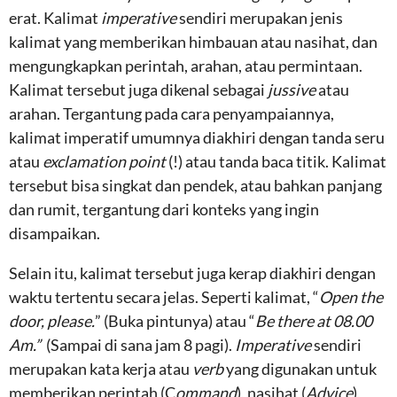
erat. Kalimat
imperative
sendiri merupakan jenis
kalimat yang memberikan himbauan atau nasihat, dan
mengungkapkan perintah, arahan, atau permintaan.
Kalimat tersebut juga dikenal sebagai
jussive
atau
arahan. Tergantung pada cara penyampaiannya,
kalimat imperatif umumnya diakhiri dengan tanda seru
atau
exclamation point
(!) atau tanda baca titik. Kalimat
tersebut bisa singkat dan pendek, atau bahkan panjang
dan rumit, tergantung dari konteks yang ingin
disampaikan.
Selain itu, kalimat tersebut juga kerap diakhiri dengan
waktu tertentu secara jelas. Seperti kalimat, “
Open the
door, please.
” (Buka pintunya) atau “
Be there at 08.00
Am.”
(Sampai di sana jam 8 pagi).
Imperative
sendiri
merupakan kata kerja atau
verb
yang digunakan untuk
memberikan perintah (C
ommand
), nasihat (
Advice
),