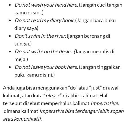
Do not wash your hand here.
(Jangan cuci tangan
kamu di sini.)
Do not read my diary book.
(Jangan baca buku
diary saya)
Don’t swim in the river.
(jangan berenang di
sungai.)
Do not write on the desks. (
Jangan menulis di
meja.)
Do not leave your book here.
(Jangan tinggalkan
buku kamu disini.)
Anda juga bisa menggunakan “do” atau “just” di awal
kalimat, atau kata “
please
” di akhir kalimat. Hal
tersebut disebut memperhalus kalimat
Imperaative,
dimana kalimat
Imperative bisa terdengar lebih sopan
atau komunikatif.