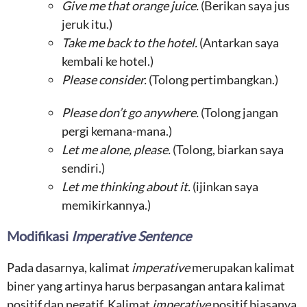
Give me that orange juice.
(Berikan saya jus
jeruk itu.)
Take me back to the hotel.
(Antarkan saya
kembali ke hotel.)
Please consider.
(Tolong pertimbangkan.)
Please don’t go anywhere.
(Tolong jangan
pergi kemana-mana.)
Let me alone, please.
(Tolong, biarkan saya
sendiri.)
Let me thinking about it.
(ijinkan saya
memikirkannya.)
Modifikasi
Imperative Sentence
Pada dasarnya, kalimat
imperative
merupakan kalimat
biner yang artinya harus berpasangan antara kalimat
positif dan negatif. Kalimat
imperative
positif biasanya