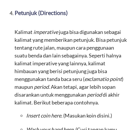
Petunjuk (Directions)
Kalimat
imperative
juga bisa digunakan sebagai
kalimat yang memberikan petunjuk. Bisa petunjuk
tentang rute jalan, maupun cara penggunaan
suatu benda dan lain sebagainya. Seperti halnya
kalimat imperative yang lainnya, kalimat
himbauan yang berisi petunjung juga bisa
menggunakan tanda baca seru (
exclamatio point
)
maupun
period
. Akan tetapi, agar lebih sopan
disarankan untuk menggunakan
period
di akhir
kalimat. Berikut beberapa contohnya.
Insert coin here.
(Masukan koin disini.)
Wash your hand here.
(Cuci tangan kamu