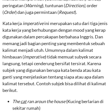
peringatan (
Warning
), tuntunan (
Direction),
order
(
Order
) dan juga permintaan (
Request
).
Kata kerja
imperative
ini merupakan satu dari tiga jenis
kata kerja yang berhubungan dengan mood yang kerap
digunakan dalam percakapan berbahasa Inggris. Dan
memang jadi bagian penting yang membentuk sebuah
kalimat menjadi utuh. Umumnya dalam kalimat
himbauan (
Imperative
) tidak memuat subyek secara
langsung, tetapi cenderung bersifat tersirat. Karena
subjek yang digunakan berupa kata benda atau kata
ganti yang menjelaskan tentang siapa atau apa dalam
kalimat tersebut. Contoh subjek bisa dilihat di kalimat
berikut.
The
cat
ran aroun the house
(Kucing berlarian di
sekitar rumah)