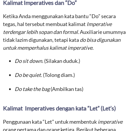
Kalimat Imperatives dan “Do”
Ketika Anda menggunakan kata bantu “Do” secara
tegas, hal tersebut membuat kalimat
Imperative
terdengar lebih sopan dan formal.
Auxiliarie umumnya
tidak lazim digunakan, tetapi kata
do bisa digunakan
untuk memperhalus kalimat imperative.
Do sit down.
(Silakan duduk.)
Do be quiet.
(Tolong diam.)
Do take the bag
(Ambilkan tas)
Kalimat Imperatives dengan kata “Let” (Let’s)
Penggunaan kata “Let” untuk membentuk
imperative
orang pertama dan orang ketiga
.
Berikut beberapa