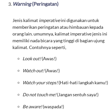
Warning
(Peringatan)
Jenis kalimat
imperative
ini digunakan untuk
memberikan peringatan atau himbauan kepada
orang lain. umumnya, kalimat imperative jenis ini
memiliki nada bicara yang tinggi di bagian ujung
kalimat. Contohnya seperti,
Look out!
(Awas!)
Watch out!
(Awas!)
Watch your steps!
(Hati-hati langkah kamu!)
Do not touch me!
(Jangan sentuh saya!)
Be aware!
(waspada!)