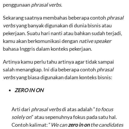
penggunaan
phrasal verbs.
Sekarang saatnya membahas beberapa contoh
phrasal
verbs
yang banyak digunakan di dunia bisnis atau
pekerjaan. Suatu hari nanti atau bahkan sudah terjadi,
kamu akan berkomunikasi dengan
native speaker
bahasa Inggris dalam konteks pekerjaan.
Artinya kamu perlu tahu artinya agar tidak sampai
salah menangkap. Ini dia beberapa contoh
phrasal
verbs
yang biasa digunakan dalam konteks bisnis:
ZERO IN ON
Arti dari
phrasal verbs
di atas adalah “
to focus
solely on
” atau sepenuhnya fokus pada satu hal.
Contoh kalimat: “
We can
zero in on
the candidates