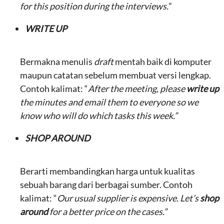
for this position during the interviews.
”
WRITE UP
Bermakna menulis
draft
mentah baik di komputer
maupun catatan sebelum membuat versi lengkap.
Contoh kalimat: “
After the meeting, please
write up
the minutes and email them to everyone so we
know who will do which tasks this week.”
SHOP AROUND
Berarti membandingkan harga untuk kualitas
sebuah barang dari berbagai sumber. Contoh
kalimat: “
Our usual supplier is expensive. Let’s
shop
around
for a better price on the cases.”