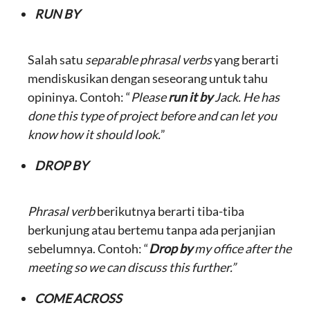
RUN BY
Salah satu
separable phrasal verbs
yang berarti
mendiskusikan dengan seseorang untuk tahu
opininya. Contoh: “
Please
run it by
Jack. He has
done this type of project before and can let you
know how it should look.
”
DROP BY
Phrasal verb
berikutnya berarti tiba-tiba
berkunjung atau bertemu tanpa ada perjanjian
sebelumnya. Contoh: “
Drop by
my office after the
meeting so we can discuss this further.”
COME ACROSS