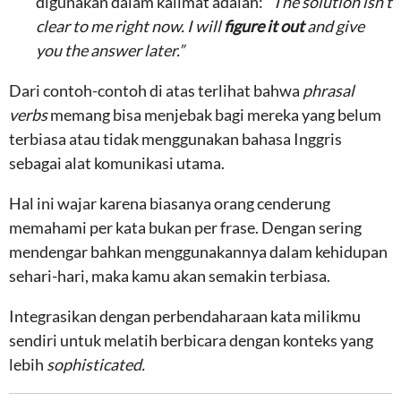
digunakan dalam kalimat adalah: “
The solution isn’t
clear to me right now. I will
figure it out
and give
you the answer later.”
Dari contoh-contoh di atas terlihat bahwa
phrasal
verbs
memang bisa menjebak bagi mereka yang belum
terbiasa atau tidak menggunakan bahasa Inggris
sebagai alat komunikasi utama.
Hal ini wajar karena biasanya orang cenderung
memahami per kata bukan per frase. Dengan sering
mendengar bahkan menggunakannya dalam kehidupan
sehari-hari, maka kamu akan semakin terbiasa.
Integrasikan dengan perbendaharaan kata milikmu
sendiri untuk melatih berbicara dengan konteks yang
lebih
sophisticated.