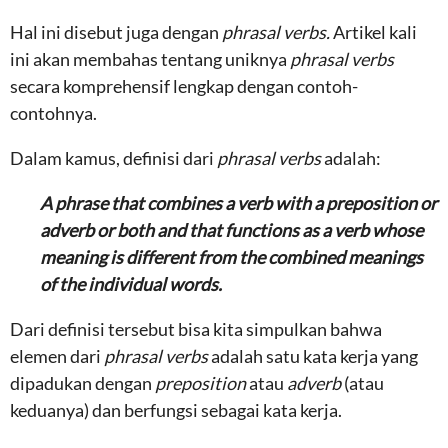
Hal ini disebut juga dengan
phrasal verbs.
Artikel kali
ini akan membahas tentang uniknya
phrasal verbs
secara komprehensif lengkap dengan contoh-
contohnya.
Dalam kamus, definisi dari
phrasal verbs
adalah:
A phrase that combines a verb with a preposition or
adverb or both and that functions as a verb whose
meaning is different from the combined meanings
of the individual words.
Dari definisi tersebut bisa kita simpulkan bahwa
elemen dari
phrasal verbs
adalah satu kata kerja yang
dipadukan dengan
preposition
atau
adverb
(atau
keduanya) dan berfungsi sebagai kata kerja.