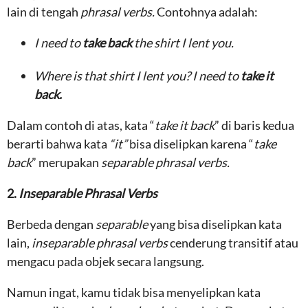
lain di tengah
phrasal verbs.
Contohnya adalah:
I need to
take back
the shirt I lent you.
Where is that shirt I lent you? I need to
take it
back.
Dalam contoh di atas, kata “
take it back
” di baris kedua
berarti bahwa kata
“it”
bisa diselipkan karena “
take
back
” merupakan
separable phrasal verbs.
2.
Inseparable Phrasal Verbs
Berbeda dengan
separable
yang bisa diselipkan kata
lain,
inseparable phrasal verbs
cenderung transitif atau
mengacu pada objek secara langsung.
Namun ingat, kamu tidak bisa menyelipkan kata