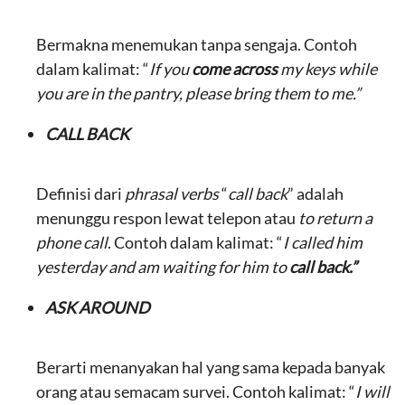
Bermakna menemukan tanpa sengaja. Contoh
dalam kalimat: “
If you
come across
my keys while
you are in the pantry, please bring them to me.”
CALL BACK
Definisi dari
phrasal verbs
“
call back
” adalah
menunggu respon lewat telepon atau
to return a
phone call
. Contoh dalam kalimat: “
I called him
yesterday and am waiting for him to
call back.”
ASK AROUND
Berarti menanyakan hal yang sama kepada banyak
orang atau semacam survei. Contoh kalimat: “
I will