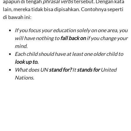
apapun di tengah
phrasal verbs
tersebut. Dengan kata
lain, mereka tidak bisa dipisahkan. Contohnya seperti
di bawah ini:
If you focus your education solely on one area, you
will have nothing to
fall back on
if you change your
mind.
Each child should have at least one older child to
look up to.
What does UN
stand for?
It
stands for
United
Nations.