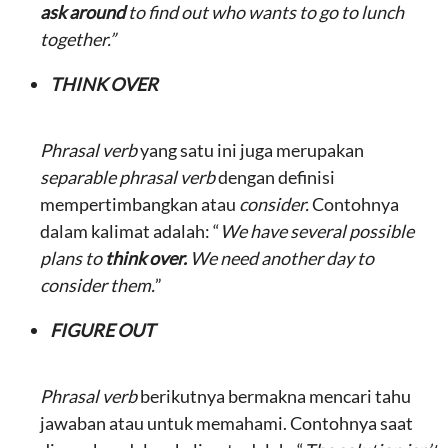
ask around
to find out who wants to go to lunch
together.”
THINK OVER
Phrasal verb
yang satu ini juga merupakan
separable phrasal verb
dengan definisi
mempertimbangkan atau
consider.
Contohnya
dalam kalimat adalah: “
We have several possible
plans to
think over.
We need another day to
consider them.
”
FIGURE OUT
Phrasal verb
berikutnya bermakna mencari tahu
jawaban atau untuk memahami. Contohnya saat