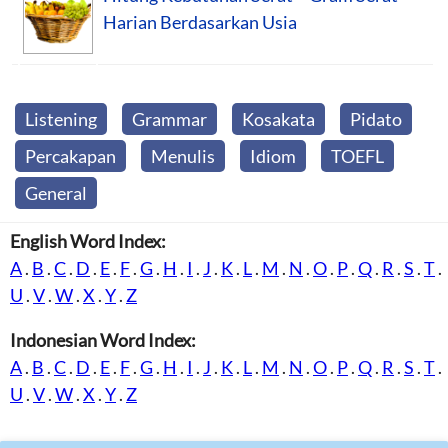
Harian Berdasarkan Usia
Listening
Grammar
Kosakata
Pidato
Percakapan
Menulis
Idiom
TOEFL
General
English Word Index:
A
.
B
.
C
.
D
.
E
.
F
.
G
.
H
.
I
.
J
.
K
.
L
.
M
.
N
.
O
.
P
.
Q
.
R
.
S
.
T
.
U
.
V
.
W
.
X
.
Y
.
Z
Indonesian Word Index:
A
.
B
.
C
.
D
.
E
.
F
.
G
.
H
.
I
.
J
.
K
.
L
.
M
.
N
.
O
.
P
.
Q
.
R
.
S
.
T
.
U
.
V
.
W
.
X
.
Y
.
Z