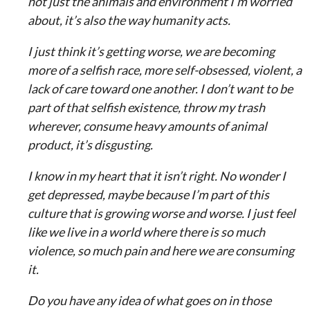
not just the animals and environment I’m worried
about, it’s also the way humanity acts.
I just think it’s getting worse, we are becoming
more of a selfish race, more self-obsessed, violent, a
lack of care toward one another. I don’t want to be
part of that selfish existence, throw my trash
wherever, consume heavy amounts of animal
product, it’s disgusting.
I know in my heart that it isn’t right. No wonder I
get depressed, maybe because I’m part of this
culture that is growing worse and worse. I just feel
like we live in a world where there is so much
violence, so much pain and here we are consuming
it.
Do you have any idea of what goes on in those