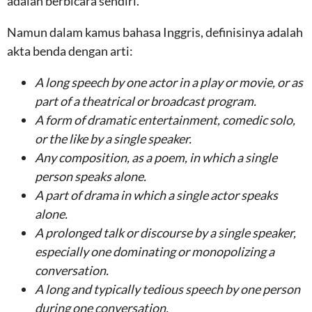
adalah berbicara sendiri.
Namun dalam kamus bahasa Inggris, definisinya adalah
akta benda dengan arti:
A long speech by one actor in a play or movie, or as
part of a theatrical or broadcast program.
A form of dramatic entertainment, comedic solo,
or the like by a single speaker.
Any composition, as a poem, in which a single
person speaks alone.
A part of drama in which a single actor speaks
alone.
A prolonged talk or discourse by a single speaker,
especially one dominating or monopolizing a
conversation.
A long and typically tedious speech by one person
during one conversation.