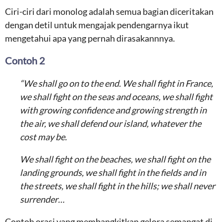
Ciri-ciri dari monolog adalah semua bagian diceritakan
dengan detil untuk mengajak pendengarnya ikut
mengetahui apa yang pernah dirasakannnya.
Contoh 2
“We shall go on to the end. We shall fight in France,
we shall fight on the seas and oceans, we shall fight
with growing confidence and growing strength in
the air, we shall defend our island, whatever the
cost may be.
We shall fight on the beaches, we shall fight on the
landing grounds, we shall fight in the fields and in
the streets, we shall fight in the hills; we shall never
surrender…
Contoh orasi yang membangkitkan gelora semangat di