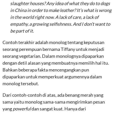
slaughter houses? Any idea of what they do to dogs
in China in order to make leather? It’s what is wrong
in the world right now. A lack of care, a lack of
empathy, a growing selfishness. And I don’t want to
be part of it.
Contoh terakhir adalah monolog tentang keputusan
seorang perempuan bernama Tiffany untuk menjadi
seorang vegetarian. Dalam monolognya dipaparkan
dengan detil alasan yang membuatnya memilih hal itu.
Bahkan beberapa fakta mencengangkan pun
dipaparkan untuk memperkuat argumennya dalam
monolog tersebut.
Dari contoh-contoh di atas, ada benang merah yang
sama yaitu monolog sama-sama mengirimkan pesan
yang
powerful
dan sangat kuat. Hanya dari