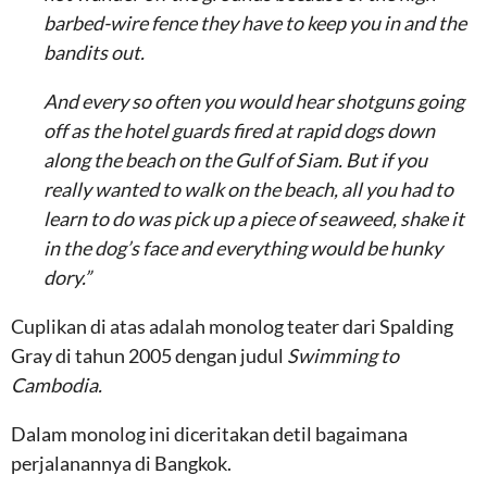
barbed-wire fence they have to keep you in and the
bandits out.
And every so often you would hear shotguns going
off as the hotel guards fired at rapid dogs down
along the beach on the Gulf of Siam. But if you
really wanted to walk on the beach, all you had to
learn to do was pick up a piece of seaweed, shake it
in the dog’s face and everything would be hunky
dory.”
Cuplikan di atas adalah monolog teater dari Spalding
Gray di tahun 2005 dengan judul
Swimming to
Cambodia.
Dalam monolog ini diceritakan detil bagaimana
perjalanannya di Bangkok.