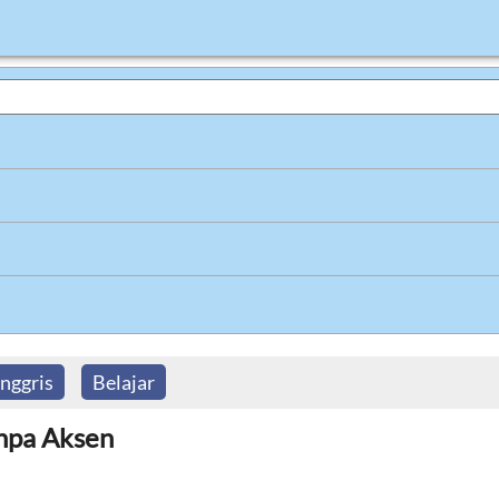
nggris
Belajar
anpa Aksen