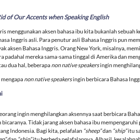
d of Our Accents when Speaking English
ris menggunakan aksen bahasa ibu kita bukanlah sebuah 
ahasa Inggris asli. Para penutur asli Bahasa Inggris pun me
yak aksen Bahasa Inggris. Orang New York, misalnya, memi
ra padahal mereka sama-sama tinggal di Amerika dan men
tau dua hal, beberapa
non native speakers
ingin menghilang
an mengapa
non native speakers
ingin berbicara Bahasa Ingg
i
rang ingin menghilangkan aksennya saat berbicara Bahasa
 bicaranya. Tidak jarang aksen bahasa ibu mempengaruhi p
ang Indonesia. Bagi kita, pelafalan
“sheep”
dan
“ship”
itu s
ep”
dan
“ship”
itu berbeda pelafalannya. Alhasil, kesalahp