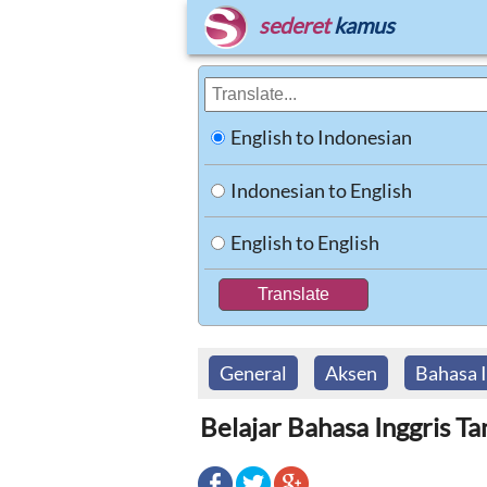
sederet
kamus
English to Indonesian
Indonesian to English
English to English
General
Aksen
Bahasa I
Belajar Bahasa Inggris T