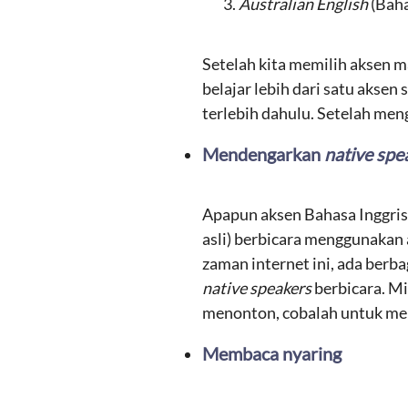
Australian English
(Baha
Setelah kita memilih aksen m
belajar lebih dari satu akse
terlebih dahulu. Setelah men
Mendengarkan
native spe
Apapun aksen Bahasa Inggris
asli) berbicara menggunakan
zaman internet ini, ada berb
native speakers
berbicara. M
menonton, cobalah untuk men
Membaca nyaring