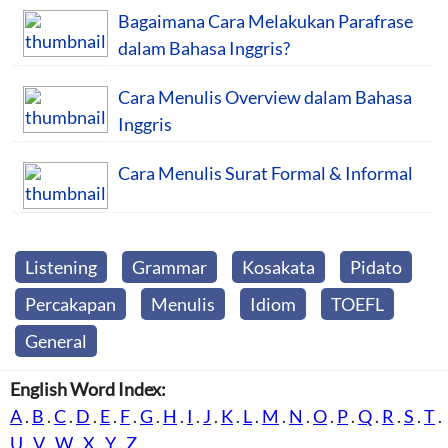
Bagaimana Cara Melakukan Parafrase
dalam Bahasa Inggris?
Cara Menulis Overview dalam Bahasa
Inggris
Cara Menulis Surat Formal & Informal
Listening
Grammar
Kosakata
Pidato
Percakapan
Menulis
Idiom
TOEFL
General
English Word Index:
A
.
B
.
C
.
D
.
E
.
F
.
G
.
H
.
I
.
J
.
K
.
L
.
M
.
N
.
O
.
P
.
Q
.
R
.
S
.
T
.
U
.
V
.
W
.
X
.
Y
.
Z