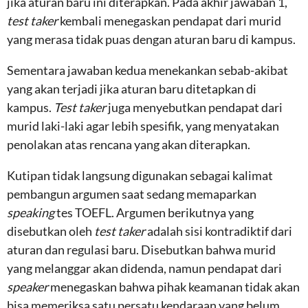
jika aturan baru ini diterapkan. Pada akhir jawaban 1,
test taker
kembali menegaskan pendapat dari murid
yang merasa tidak puas dengan aturan baru di kampus.
Sementara jawaban kedua menekankan sebab-akibat
yang akan terjadi jika aturan baru ditetapkan di
kampus.
Test taker
juga menyebutkan pendapat dari
murid laki-laki agar lebih spesifik, yang menyatakan
penolakan atas rencana yang akan diterapkan.
Kutipan tidak langsung digunakan sebagai kalimat
pembangun argumen saat sedang memaparkan
speaking
tes TOEFL. Argumen berikutnya yang
disebutkan oleh
test taker
adalah sisi kontradiktif dari
aturan dan regulasi baru. Disebutkan bahwa murid
yang melanggar akan didenda, namun pendapat dari
speaker
menegaskan bahwa pihak keamanan tidak akan
bisa memeriksa satu persatu kendaraan yang belum