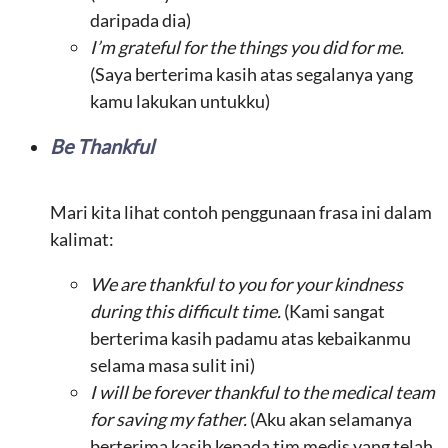
daripada dia)
I’m grateful for the things you did for me.
(Saya berterima kasih atas segalanya yang
kamu lakukan untukku)
Be Thankful
Mari kita lihat contoh penggunaan frasa ini dalam
kalimat:
We are thankful to you for your kindness
during this difficult time.
(Kami sangat
berterima kasih padamu atas kebaikanmu
selama masa sulit ini)
I will be forever thankful to the medical team
for saving my father.
(Aku akan selamanya
berterima kasih kepada tim medis yang telah