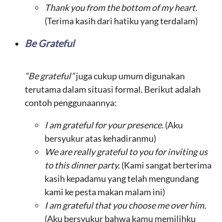
Thank you from the bottom of my heart.
(Terima kasih dari hatiku yang terdalam)
Be Grateful
“Be grateful”
juga cukup umum digunakan
terutama dalam situasi formal. Berikut adalah
contoh penggunaannya:
I am grateful for your presence.
(Aku
bersyukur atas kehadiranmu)
We are really grateful to you for inviting us
to this dinner party.
(Kami sangat berterima
kasih kepadamu yang telah mengundang
kami ke pesta makan malam ini)
I am grateful that you choose me over him.
(Aku bersyukur bahwa kamu memilihku