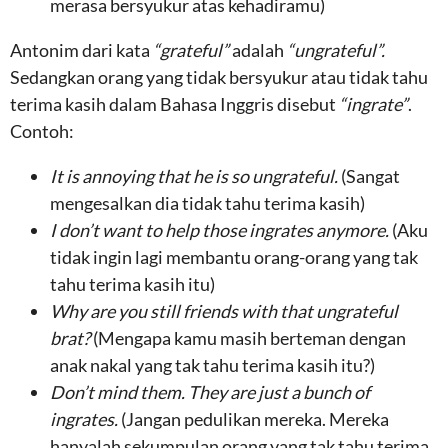
merasa bersyukur atas kehadiramu)
Antonim dari kata
“grateful”
adalah
“ungrateful”.
Sedangkan orang yang tidak bersyukur atau tidak tahu
terima kasih dalam Bahasa Inggris disebut
“ingrate”
.
Contoh:
It is annoying that he is so ungrateful.
(Sangat
mengesalkan dia tidak tahu terima kasih)
I don’t want to help those ingrates anymore.
(Aku
tidak ingin lagi membantu orang-orang yang tak
tahu terima kasih itu)
Why are you still friends with that ungrateful
brat?
(Mengapa kamu masih berteman dengan
anak nakal yang tak tahu terima kasih itu?)
Don’t mind them.
They are just a bunch of
ingrates.
(Jangan pedulikan mereka. Mereka
hanyalah sekumpulan orang yang tak tahu terima