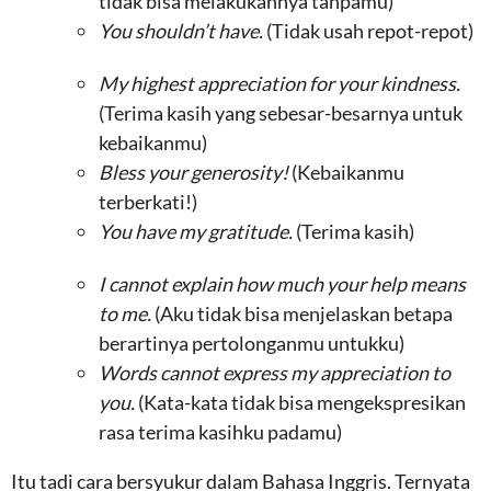
tidak bisa melakukannya tanpamu)
You shouldn’t have.
(Tidak usah repot-repot)
My highest appreciation for your kindness.
(Terima kasih yang sebesar-besarnya untuk
kebaikanmu)
Bless your generosity!
(Kebaikanmu
terberkati!)
You have my gratitude.
(Terima kasih)
I cannot explain how much your help means
to me.
(Aku tidak bisa menjelaskan betapa
berartinya pertolonganmu untukku)
Words cannot express my appreciation to
you.
(Kata-kata tidak bisa mengekspresikan
rasa terima kasihku padamu)
Itu tadi cara bersyukur dalam Bahasa Inggris. Ternyata