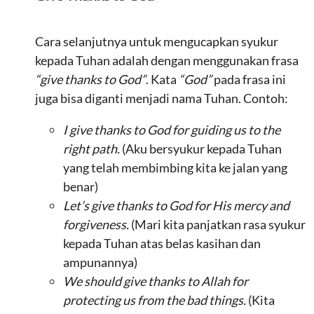
Cara selanjutnya untuk mengucapkan syukur
kepada Tuhan adalah dengan menggunakan frasa
“give thanks to God”
. Kata
“God”
pada frasa ini
juga bisa diganti menjadi nama Tuhan. Contoh:
I give thanks to God for guiding us to the
right path.
(Aku bersyukur kepada Tuhan
yang telah membimbing kita ke jalan yang
benar)
Let’s give thanks to God for His mercy and
forgiveness.
(Mari kita panjatkan rasa syukur
kepada Tuhan atas belas kasihan dan
ampunannya)
We should give thanks to Allah for
protecting us from the bad things.
(Kita