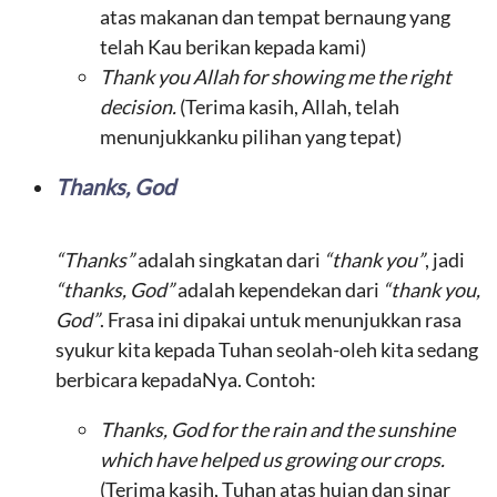
atas makanan dan tempat bernaung yang
telah Kau berikan kepada kami)
Thank you Allah for showing me the right
decision.
(Terima kasih, Allah, telah
menunjukkanku pilihan yang tepat)
Thanks, God
“Thanks”
adalah singkatan dari
“thank you”
, jadi
“thanks, God”
adalah kependekan dari
“thank you,
God”
. Frasa ini dipakai untuk menunjukkan rasa
syukur kita kepada Tuhan seolah-oleh kita sedang
berbicara kepadaNya. Contoh:
Thanks, God for the rain and the sunshine
which have helped us growing our crops.
(Terima kasih, Tuhan atas hujan dan sinar