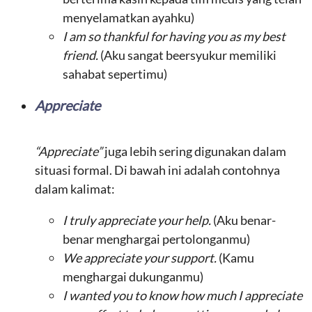
menyelamatkan ayahku)
I am so thankful for having you as my best
friend.
(Aku sangat beersyukur memiliki
sahabat sepertimu)
Appreciate
“Appreciate”
juga lebih sering digunakan dalam
situasi formal. Di bawah ini adalah contohnya
dalam kalimat:
I truly appreciate your help.
(Aku benar-
benar menghargai pertolonganmu)
We appreciate your support.
(Kamu
menghargai dukunganmu)
I wanted you to know how much I appreciate