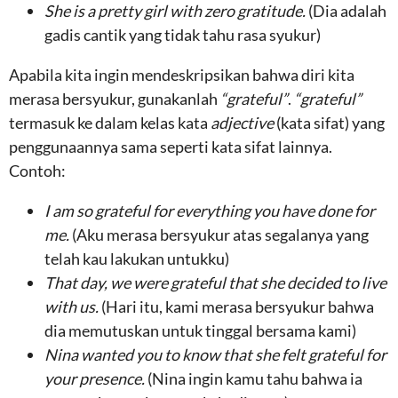
She is a pretty girl with zero gratitude.
(Dia adalah
gadis cantik yang tidak tahu rasa syukur)
Apabila kita ingin mendeskripsikan bahwa diri kita
merasa bersyukur, gunakanlah
“grateful”
.
“grateful”
termasuk ke dalam kelas kata
adjective
(kata sifat) yang
penggunaannya sama seperti kata sifat lainnya.
Contoh:
I am so grateful for everything you have done for
me.
(Aku merasa bersyukur atas segalanya yang
telah kau lakukan untukku)
That day, we were grateful that she decided to live
with us.
(Hari itu, kami merasa bersyukur bahwa
dia memutuskan untuk tinggal bersama kami)
Nina wanted you to know that she felt grateful for
your presence.
(Nina ingin kamu tahu bahwa ia