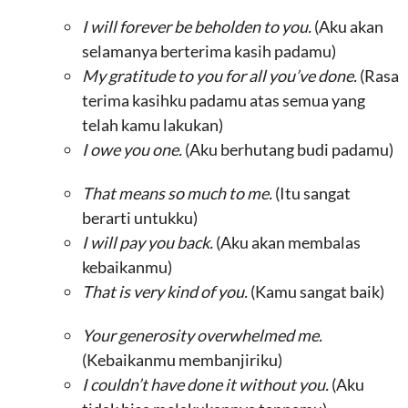
I will forever be beholden to you.
(Aku akan
selamanya berterima kasih padamu)
My gratitude to you for all you’ve done.
(Rasa
terima kasihku padamu atas semua yang
telah kamu lakukan)
I owe you one.
(Aku berhutang budi padamu)
That means so much to me.
(Itu sangat
berarti untukku)
I will pay you back.
(Aku akan membalas
kebaikanmu)
That is very kind of you.
(Kamu sangat baik)
Your generosity overwhelmed me.
(Kebaikanmu membanjiriku)
I couldn’t have done it without you.
(Aku