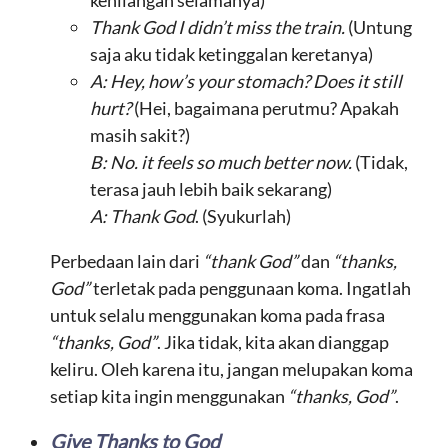
kehilangan selamanya)
Thank God I didn’t miss the train.
(Untung
saja aku tidak ketinggalan keretanya)
A: Hey, how’s your stomach? Does it still
hurt?
(Hei, bagaimana perutmu? Apakah
masih sakit?)
B:
No. it feels so much better now.
(Tidak,
terasa jauh lebih baik sekarang)
A:
Thank God
. (Syukurlah)
Perbedaan lain dari
“thank God”
dan
“thanks,
God”
terletak pada penggunaan koma. Ingatlah
untuk selalu menggunakan koma pada frasa
“thanks, God”
. Jika tidak, kita akan dianggap
keliru. Oleh karena itu, jangan melupakan koma
setiap kita ingin menggunakan
“thanks, God”
.
Give Thanks to God