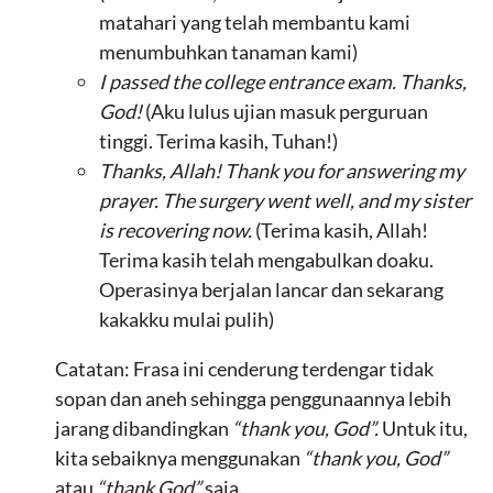
matahari yang telah membantu kami
menumbuhkan tanaman kami)
I passed the college entrance exam. Thanks,
God!
(Aku lulus ujian masuk perguruan
tinggi. Terima kasih, Tuhan!)
Thanks, Allah! Thank you for answering my
prayer. The surgery went well, and my sister
is recovering now.
(Terima kasih, Allah!
Terima kasih telah mengabulkan doaku.
Operasinya berjalan lancar dan sekarang
kakakku mulai pulih)
Catatan: Frasa ini cenderung terdengar tidak
sopan dan aneh sehingga penggunaannya lebih
jarang dibandingkan
“thank you, God”.
Untuk itu,
kita sebaiknya menggunakan
“thank you, God”
atau
“thank God”
saja.