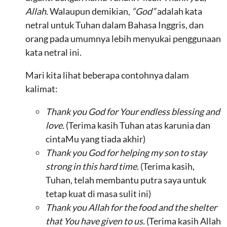
Allah
. Walaupun demikian,
“God”
adalah kata
netral untuk Tuhan dalam Bahasa Inggris, dan
orang pada umumnya lebih menyukai penggunaan
kata netral ini.
Mari kita lihat beberapa contohnya dalam
kalimat:
Thank you God for Your endless blessing and
love.
(Terima kasih Tuhan atas karunia dan
cintaMu yang tiada akhir)
Thank you God for helping my son to stay
strong in this hard time.
(Terima kasih,
Tuhan, telah membantu putra saya untuk
tetap kuat di masa sulit ini)
Thank you Allah for the food and the shelter
that You have given to us.
(Terima kasih Allah