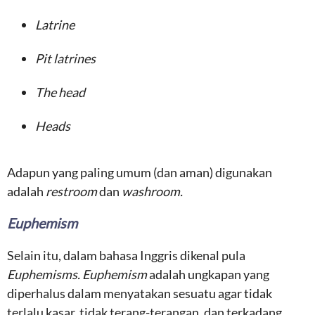
Latrine
Pit latrines
The head
Heads
Adapun yang paling umum (dan aman) digunakan
adalah
restroom
dan
washroom.
Euphemism
Selain itu, dalam bahasa Inggris dikenal pula
Euphemisms.
Euphemism
adalah ungkapan yang
diperhalus dalam menyatakan sesuatu agar tidak
terlalu kasar, tidak terang-terangan, dan terkadang