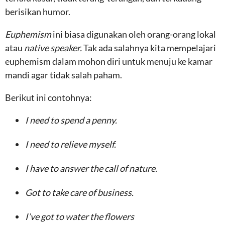
berisikan humor.
Euphemism
ini biasa digunakan oleh orang-orang lokal
atau
native speaker.
Tak ada salahnya kita mempelajari
euphemism dalam mohon diri untuk menuju ke kamar
mandi agar tidak salah paham.
Berikut ini contohnya:
I need to spend a penny.
I need to relieve myself.
I have to
answer the call of nature.
Got to take care of business.
I’ve got to
water the flowers