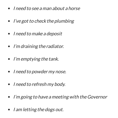
I need to see a man about a horse
I’ve got to
check the plumbing
I need to make a deposi
t
I’m d
raining the radiator.
I’m e
mptying the tank.
I n
eed to powder my nose.
I need to r
efresh my body.
I’m g
oing to have a meeting with the Governor
I am l
etting the dogs out.