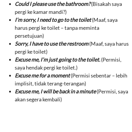
Could I please use the bathroom?
(Bisakah saya
pergi ke kamar mandi?)
I’m sorry, I need to go to the toilet
(Maaf, saya
harus pergi ke toilet – tanpa meminta
persetujuan)
Sorry, I have to use the restroom
(Maaf, saya harus
pergi ke toilet)
Excuse me, I’m just going to the toilet.
(Permisi,
saya hendak pergi ke toilet.)
Excuse me for a moment
(Permisi sebentar – lebih
implisit, tidak terang-terangan)
Excuse me, I will be back in a minute
(Permisi, saya
akan segera kembali)