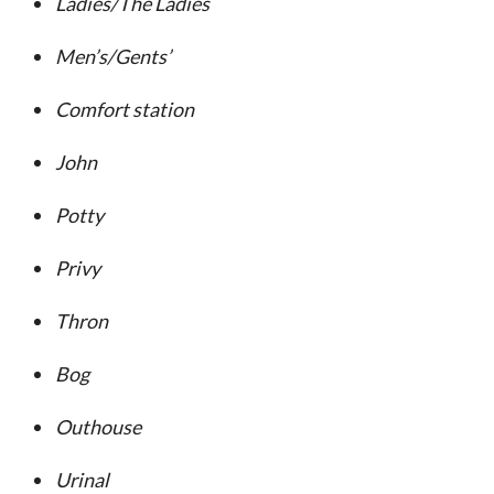
Ladies/The Ladies
Men’s/Gents’
Comfort station
John
Potty
Privy
Thron
Bog
Outhouse
Urinal