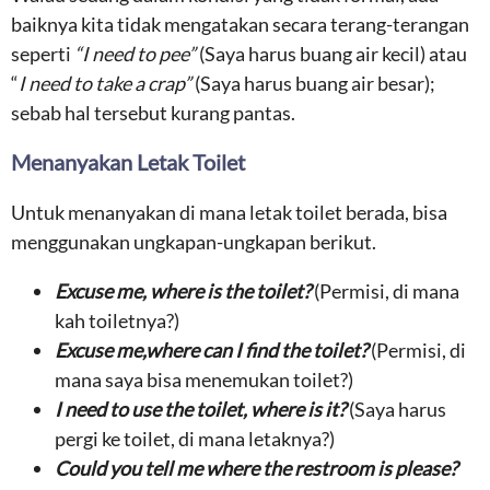
baiknya kita tidak mengatakan secara terang-terangan
seperti
“I need to pee”
(Saya harus buang air kecil) atau
“
I need to take a crap”
(Saya harus buang air besar);
sebab hal tersebut kurang pantas.
Menanyakan Letak Toilet
Untuk menanyakan di mana letak toilet berada, bisa
menggunakan ungkapan-ungkapan berikut.
Excuse me, where is the toilet?
(Permisi, di mana
kah toiletnya?)
Excuse me,where can I find the toilet?
(Permisi, di
mana saya bisa menemukan toilet?)
I need to use the toilet, where is it?
(Saya harus
pergi ke toilet, di mana letaknya?)
C
ould you tell me where the restroom is please?