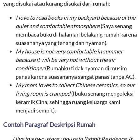
yang disukai atau kurang disukai dari rumah:
I love to read books in my backyard because of the
quiet and comfortable atmosphere
(Saya senang
membaca buku di halaman belakang rumah karena
suasananya yang tenang dan nyaman).
My house is not very comfortable in summer
because it will be very hot without the air
conditioner
(Rumahku tidak nyaman di musim
panas karena suasananya sangat panas tanpa AC).
My mom loves to collect Chinese ceramics, so our
living room is cramped
(Ibuku senang mengoleksi
keramik Cina, sehingga ruang keluarga kami
menjadi sempit).
Contoh Paragraf Deskripsi Rumah
I live in a two-storey house in Rabbit Residence. It