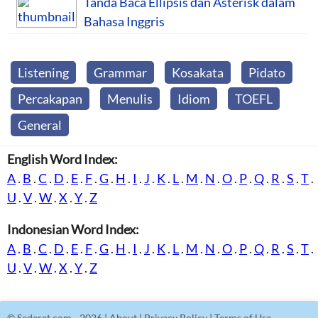
Tanda Baca Ellipsis dan Asterisk dalam
Bahasa Inggris
Listening
Grammar
Kosakata
Pidato
Percakapan
Menulis
Idiom
TOEFL
General
English Word Index:
A
.
B
.
C
.
D
.
E
.
F
.
G
.
H
.
I
.
J
.
K
.
L
.
M
.
N
.
O
.
P
.
Q
.
R
.
S
.
T
.
U
.
V
.
W
.
X
.
Y
.
Z
Indonesian Word Index:
A
.
B
.
C
.
D
.
E
.
F
.
G
.
H
.
I
.
J
.
K
.
L
.
M
.
N
.
O
.
P
.
Q
.
R
.
S
.
T
.
U
.
V
.
W
.
X
.
Y
.
Z
©
Sederet.com
- 2026 |
About
|
Privacy Policy
|
Terms of Use