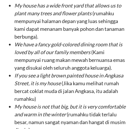
My house has a wide front yard that allows us to
plant many trees and flower plants
(rumahku
mempunyai halaman depan yang luas sehingga
kami dapat menanam banyak pohon dan tanaman
berbunga).
We have a fancy gold-colored dining room that is
loved by all of our family members
(Kami
mempunyai ruang makan mewah bernuansa emas
yang disukai oleh seluruh anggota keluarga).
If you see a light brown painted house in Angkasa
Street, it is my house
(Jika kamu melihat rumah
bercat coklat muda di jalan Angkasa, itu adalah
rumahku)
My house is not that big, but it is very comfortable
and warm in the winter
(rumahku tidak terlalu
besar, namun sangat nyaman dan hangat di musim