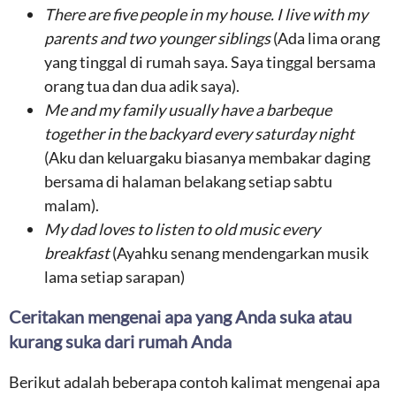
There are five people in my house. I live with my
parents and two younger siblings
(Ada lima orang
yang tinggal di rumah saya. Saya tinggal bersama
orang tua dan dua adik saya).
Me and my family usually have a barbeque
together in the backyard every saturday night
(Aku dan keluargaku biasanya membakar daging
bersama di halaman belakang setiap sabtu
malam).
My dad loves to listen to old music every
breakfast
(Ayahku senang mendengarkan musik
lama setiap sarapan)
Ceritakan mengenai apa yang Anda suka atau
kurang suka dari rumah Anda
Berikut adalah beberapa contoh kalimat mengenai apa