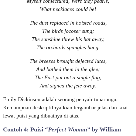
Myself conjectured, Were they pearls,
What necklaces could be!
The dust replaced in hoisted roads,
The birds jocoser sung;
The sunshine threw his hat away,
The orchards spangles hung.
The breezes brought dejected lutes,
And bathed them in the glee;
The East put out a single flag,
And signed the fete away.
Emily Dickinson adalah seorang penyair tunarungu.
Kemampuan deskriptifnya kian tergambar jelas dan kuat
lewat puisi yang dibuatnya di atas.
Contoh 4: Puisi “
Perfect Woman
” by William