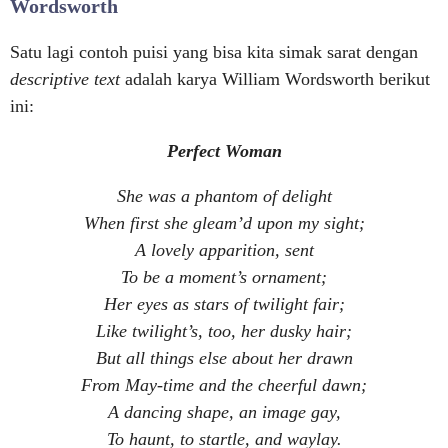
Wordsworth
Satu lagi contoh puisi yang bisa kita simak sarat dengan
descriptive text
adalah karya William Wordsworth berikut
ini:
Perfect Woman
She was a phantom of delight
When first she gleam’d upon my sight;
A lovely apparition, sent
To be a moment’s ornament;
Her eyes as stars of twilight fair;
Like twilight’s, too, her dusky hair;
But all things else about her drawn
From May-time and the cheerful dawn;
A dancing shape, an image gay,
To haunt, to startle, and waylay.