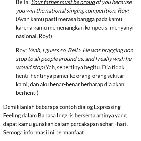
Bella:
Your father must be proud
of you because
you win the national singing competition, Roy!
(Ayah kamu pasti merasa bangga pada kamu
karena kamu memenangkan kompetisi menyanyi
nasional, Roy!)
Roy:
Yeah, I guess so, Bella. He was bragging non
stop to all people around us, and I really wish he
would stop
(Yah, sepertinya begitu. Dia tidak
henti-hentinya pamer ke orang-orang sekitar
kami, dan aku benar-benar berharap dia akan
berhenti)
Demikianlah beberapa contoh dialog Expressing
Feeling dalam Bahasa Inggris berserta artinya yang
dapat kamu gunakan dalam percakapan sehari-hari.
Semoga informasi ini bermanfaat!