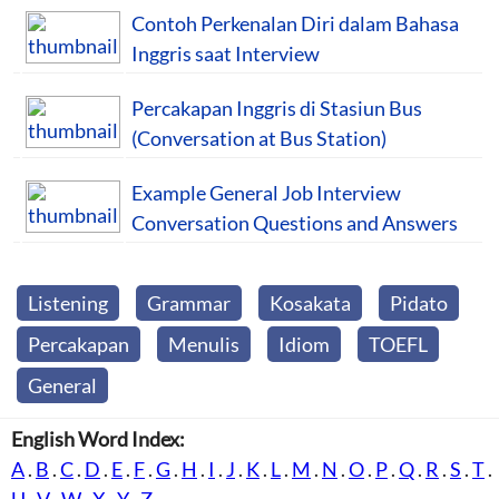
Contoh Perkenalan Diri dalam Bahasa
Inggris saat Interview
Percakapan Inggris di Stasiun Bus
(Conversation at Bus Station)
Example General Job Interview
Conversation Questions and Answers
Listening
Grammar
Kosakata
Pidato
Percakapan
Menulis
Idiom
TOEFL
General
English Word Index:
A
.
B
.
C
.
D
.
E
.
F
.
G
.
H
.
I
.
J
.
K
.
L
.
M
.
N
.
O
.
P
.
Q
.
R
.
S
.
T
.
U
.
V
.
W
.
X
.
Y
.
Z