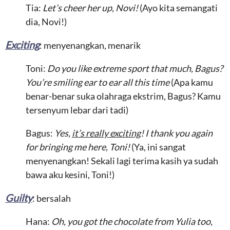
Tia:
Let’s cheer her up, Novi!
(Ayo kita semangati
dia, Novi!)
Exciting
: menyenangkan, menarik
Toni:
Do you like extreme sport that much, Bagus?
You’re smiling ear to ear all this time
(Apa kamu
benar-benar suka olahraga ekstrim, Bagus? Kamu
tersenyum lebar dari tadi)
Bagus:
Yes,
it’s really exciting
! I thank you again
for bringing me here, Toni!
(Ya, ini sangat
menyenangkan! Sekali lagi terima kasih ya sudah
bawa aku kesini, Toni!)
Guilty
: bersalah
Hana:
Oh, you got the chocolate from Yulia too,