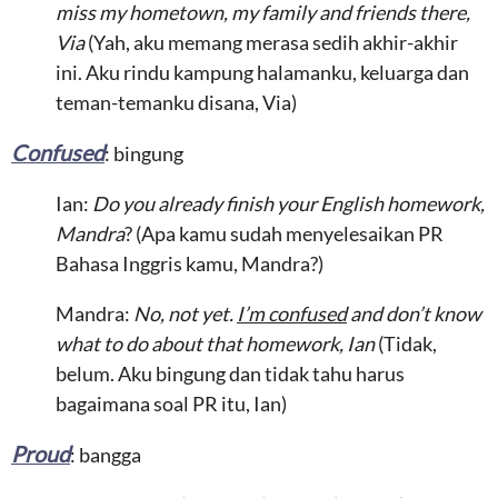
miss my hometown, my family and friends there,
Via
(Yah, aku memang merasa sedih akhir-akhir
ini. Aku rindu kampung halamanku, keluarga dan
teman-temanku disana, Via)
Confused
: bingung
Ian:
Do you already finish your English homework,
Mandra
? (Apa kamu sudah menyelesaikan PR
Bahasa Inggris kamu, Mandra?)
Mandra:
No, not yet.
I’m confused
and don’t know
what to do about that homework, Ian
(Tidak,
belum. Aku bingung dan tidak tahu harus
bagaimana soal PR itu, Ian)
Proud
: bangga