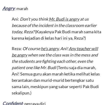
Angry
: marah
Ani:
Don’t you think
Mr. Budi is angry
at us
because of the incident in the classroom earlier
today, Reza?
(Kayaknya Pak Budi marah sama kita
karena kejadian di kelas hari ini ya, Reza?)
Reza:
Of course
he’s angry
, Ani!
Any teacher will
be angry
when see the class was in the mess and
the students are fighting each other, even the
patient one like Mr. Budi
(Tentu saja dia marah,
Ani! Semua guru akan marah ketika melihat kelas
berantakan dan murid-murid bertengkar satu
sama lain, meskipun yang sabar seperti Pak Budi
sekalipun.)
Confident
: percaya diri