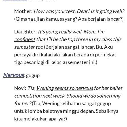
Mother:
How was your test, Dear? Is it going well?
(Gimana ujian kamu, sayang? Apa berjalan lancar?)
Daughter:
It’s going really well, Mom.
I’m
confident
that I’ll be the top three in my class this
semester too
(Berjalan sangat lancar, Bu. Aku
percaya diri kalau aku akan berada di peringkat
tiga besar lagi di kelasku semester ini.)
Nervous
: gugup
Novi:
Tia,
Wening seems so nervous
for her ballet
competition next week. Should we do something
for her?
(Tia, Wening kelihatan sangat gugup
untuk lomba baletnya minggu depan. Sebaiknya
kita melakukan apa, ya?)