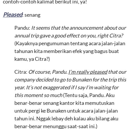
contoh-contoh kalimat berikut ini, ya!
Pleased
: senang
Pandu:
It seems that the announcement about our
annual trip gave a good effect on you, right Citra?
(Kayaknya pengumuman tentang acara jalan-jalan
tahunan kita memberikan efek yang bagus buat
kamu, ya Citra?)
Citra:
Of course, Pandu.
I’m really pleased
that our
company decided to go to Bunaken for the trip this
year. It’s not exaggerated if I say I’m waiting for
this moment so much
(Tentu saja, Pandu. Aku
benar-benar senang kantor kita memutuskan
untuk pergi ke Bunaken untuk acara jalan-jalan
tahun ini. Nggak lebay deh kalau aku bilang aku
benar-benar menunggu saat-saat ini.)