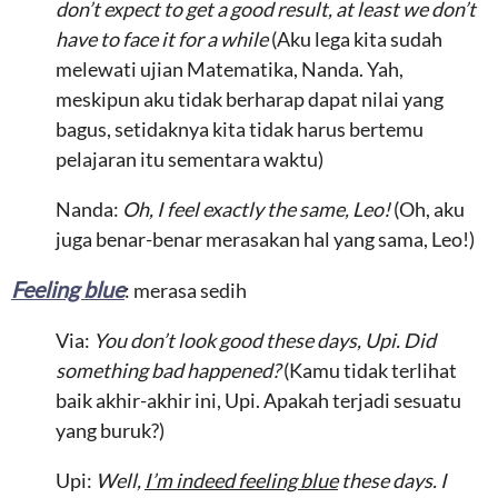
don’t expect to get a good result, at least we don’t
have to face it for a while
(Aku lega kita sudah
melewati ujian Matematika, Nanda. Yah,
meskipun aku tidak berharap dapat nilai yang
bagus, setidaknya kita tidak harus bertemu
pelajaran itu sementara waktu)
Nanda:
Oh, I feel exactly the same, Leo!
(Oh, aku
juga benar-benar merasakan hal yang sama, Leo!)
Feeling blue
: merasa sedih
Via:
You don’t look good these days, Upi. Did
something bad happened?
(Kamu tidak terlihat
baik akhir-akhir ini, Upi. Apakah terjadi sesuatu
yang buruk?)
Upi:
Well,
I’m indeed feeling blue
these days. I