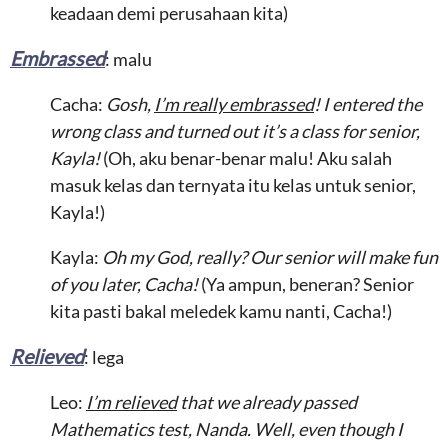
keadaan demi perusahaan kita)
Embrassed
: malu
Cacha:
Gosh,
I’m really embrassed
! I entered the
wrong class and turned out it’s a class for senior,
Kayla!
(Oh, aku benar-benar malu! Aku salah
masuk kelas dan ternyata itu kelas untuk senior,
Kayla!)
Kayla:
Oh my God, really? Our senior will make fun
of you later, Cacha!
(Ya ampun, beneran? Senior
kita pasti bakal meledek kamu nanti, Cacha!)
Relieved
: lega
Leo:
I’m relieved
that we already passed
Mathematics test, Nanda. Well, even though I