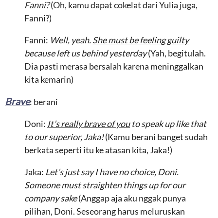
Fanni?
(Oh, kamu dapat cokelat dari Yulia juga,
Fanni?)
Fanni:
Well, yeah.
She must be feeling guilty
because left us behind yesterday
(Yah, begitulah.
Dia pasti merasa bersalah karena meninggalkan
kita kemarin)
Brave
: berani
Doni:
It’s really brave of you
to speak up like that
to our superior, Jaka!
(Kamu berani banget sudah
berkata seperti itu ke atasan kita, Jaka!)
Jaka:
Let’s just say I have no choice, Doni.
Someone must straighten things up for our
company sake
(Anggap aja aku nggak punya
pilihan, Doni. Seseorang harus meluruskan