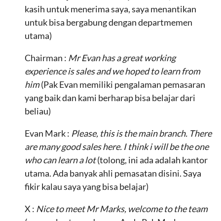
kasih untuk menerima saya, saya menantikan
untuk bisa bergabung dengan departmemen
utama)
Chairman :
Mr Evan has a great working
experience is sales and we hoped to learn from
him
(Pak Evan memiliki pengalaman pemasaran
yang baik dan kami berharap bisa belajar dari
beliau)
Evan Mark :
Please, this is the main branch. There
are many good sales here. I think i will be the one
who can learn a lot
(tolong, ini ada adalah kantor
utama. Ada banyak ahli pemasatan disini. Saya
fikir kalau saya yang bisa belajar)
X :
Nice to meet Mr Marks, welcome to the team