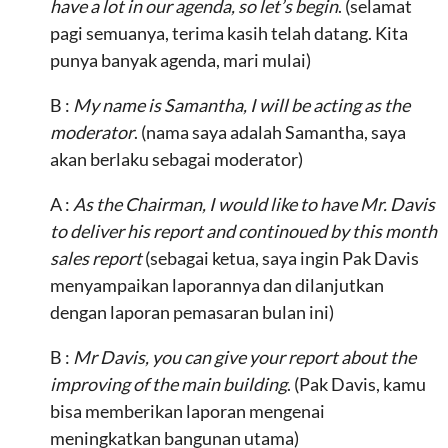
have a lot in our agenda, so let’s begin
. (selamat
pagi semuanya, terima kasih telah datang. Kita
punya banyak agenda, mari mulai)
B :
My name is Samantha, I will be acting as the
moderator
. (nama saya adalah Samantha, saya
akan berlaku sebagai moderator)
A :
As the Chairman, I would like to have Mr. Davis
to deliver his report and continoued by this month
sales report
(sebagai ketua, saya ingin Pak Davis
menyampaikan laporannya dan dilanjutkan
dengan laporan pemasaran bulan ini)
B :
Mr Davis, you can give your report about the
improving of the main building
. (Pak Davis, kamu
bisa memberikan laporan mengenai
meningkatkan bangunan utama)