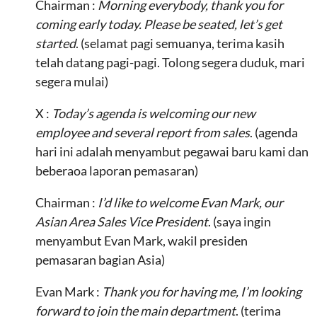
Chairman :
Morning everybody, thank you for
coming early today. Please be seated, let’s get
started
. (selamat pagi semuanya, terima kasih
telah datang pagi-pagi. Tolong segera duduk, mari
segera mulai)
X :
Today’s agenda is welcoming our new
employee and several report from sales
. (agenda
hari ini adalah menyambut pegawai baru kami dan
beberaoa laporan pemasaran)
Chairman :
I’d like to welcome Evan Mark, our
Asian Area Sales Vice President
. (saya ingin
menyambut Evan Mark, wakil presiden
pemasaran bagian Asia)
Evan Mark :
Thank you for having me, I’m looking
forward to join the main department
. (terima