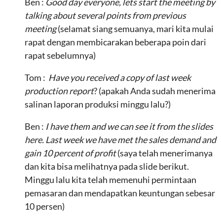
Ben :
Good day everyone, lets start the meeting by
talking about several points from previous
meeting
(selamat siang semuanya, mari kita mulai
rapat dengan membicarakan beberapa poin dari
rapat sebelumnya)
Tom :
Have you received a copy of last week
production report
? (apakah Anda sudah menerima
salinan laporan produksi minggu lalu?)
Ben :
I have them and we can see it from the slides
here. Last week we have met the sales demand and
gain 10 percent of profit
(saya telah menerimanya
dan kita bisa melihatnya pada slide berikut.
Minggu lalu kita telah memenuhi permintaan
pemasaran dan mendapatkan keuntungan sebesar
10 persen)