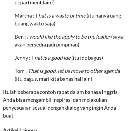
department lain?)
Martha : T
hat is a waste of time
(itu hanya uang –
buang waktu saja)
Ben :
i would like the apply to be the leader
(saya
akan bersedia jadi pimpinan)
Jenny : T
hat is a good ide
(itu ide bagus)
Tom :
That is good, let us move to other agenda
(itu bagus, mari kita bahas hal lain)
Itulah beberapa contoh rapat dalam bahasa Inggris.
Anda bisa mengambil inspirasi dan melakukan
penyesuaian sesuai dengan dialog yang ingin Anda
buat.
Artikel Lainnya