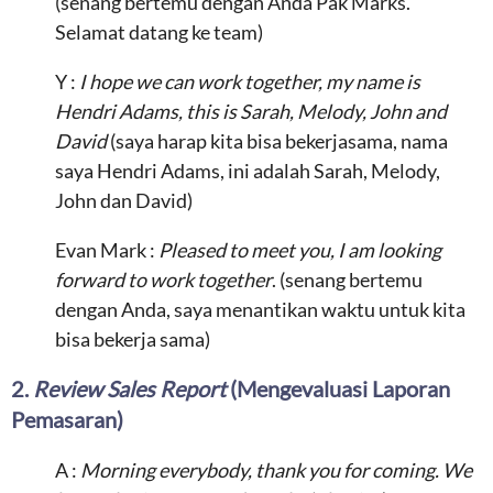
(senang bertemu dengan Anda Pak Marks.
Selamat datang ke team)
Y :
I hope we can work together, my name is
Hendri Adams, this is Sarah, Melody, John and
David
(saya harap kita bisa bekerjasama, nama
saya Hendri Adams, ini adalah Sarah, Melody,
John dan David)
Evan Mark :
Pleased to meet you, I am looking
forward to work together
. (senang bertemu
dengan Anda, saya menantikan waktu untuk kita
bisa bekerja sama)
2.
Review Sales Report
(Mengevaluasi Laporan
Pemasaran)
A :
Morning everybody, thank you for coming. We