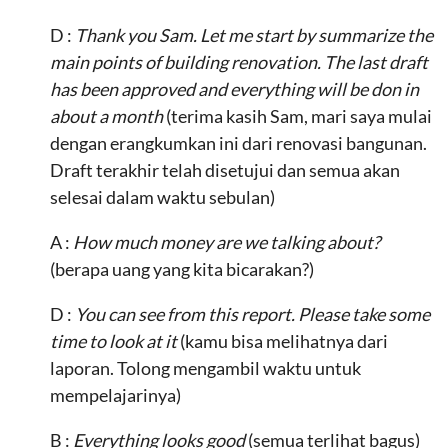
D :
Thank you Sam. Let me start by summarize the
main points of building renovation. The last draft
has been approved and everything will be don in
about a month
(terima kasih Sam, mari saya mulai
dengan erangkumkan ini dari renovasi bangunan.
Draft terakhir telah disetujui dan semua akan
selesai dalam waktu sebulan)
A :
How much money are we talking about?
(berapa uang yang kita bicarakan?)
D :
You can see from this report. Please take some
time to look at it
(kamu bisa melihatnya dari
laporan. Tolong mengambil waktu untuk
mempelajarinya)
B :
Everything looks good
(semua terlihat bagus)