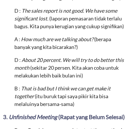
D :
The sales report is not good. We have some
significant lost.
(laporan pemasaran tidak terlalu
bagus. Kita punya kerugian yang cukup signifikan)
A :
How much are we talking about?
(berapa
banyak yang kita bicarakan?)
D :
About 20 percent. We will try to do better this
month
(sekitar 20 persen. Kita akan coba untuk
melakukan lebih baik bulan ini)
B :
That is bad but I think we can get make it
together
(itu buruk tapi saya pikir kita bisa
melaluinya bersama-sama)
3.
Unfinished Meeting
(Rapat yang Belum Selesai)