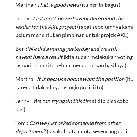
Martha
: That is good news
(itu berita bagus)
Jenny :
Last meeting we havent determind the
leader for the AXL project
(rapat sebelumnya kami
belum menentukan pimpinan untuk projek AXL)
Ben : W
e did a voting yesterday and we still
havent have a result
(kita sudah melakukan voting
kemarin dan kita belum mendapatkan hasilnya)
Martha :
It is because noone want the position
(itu
karena tidak ada yang ingin posisi itu)
Jenny :
We can try again this time
(kita bisa coba
lagi)
Tom :
Can we just asked someone from other
department
? (bisakah kita minta seseorang dari