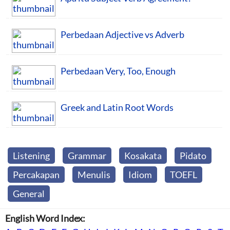
Perbedaan Adjective vs Adverb
Perbedaan Very, Too, Enough
Greek and Latin Root Words
Listening
Grammar
Kosakata
Pidato
Percakapan
Menulis
Idiom
TOEFL
General
English Word Index: