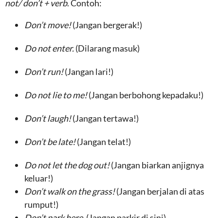
not/ don’t + verb
. Contoh:
Don’t move!
(Jangan bergerak!)
Do not enter.
(Dilarang masuk)
Don’t run!
(Jangan lari!)
Do not lie to me!
(Jangan berbohong kepadaku!)
Don’t laugh!
(Jangan tertawa!)
Don’t be late!
(Jangan telat!)
Do not let the dog out!
(Jangan biarkan anjignya
keluar!)
Don’t walk on the grass!
(Jangan berjalan di atas
rumput!)
Don’t park here.
(Jangan parkir di sini)