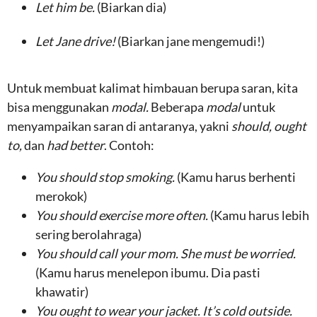
Let him be.
(Biarkan dia)
Let Jane drive!
(Biarkan jane mengemudi!)
Untuk membuat kalimat himbauan berupa saran, kita
bisa menggunakan
modal.
Beberapa
modal
untuk
menyampaikan saran di antaranya, yakni
should, ought
to,
dan
had better
. Contoh:
You should stop smoking.
(Kamu harus berhenti
merokok)
You should exercise more often.
(Kamu harus lebih
sering berolahraga)
You should call your mom.
She must be worried.
(Kamu harus menelepon ibumu. Dia pasti
khawatir)
You ought to wear your jacket. It’s cold outside.