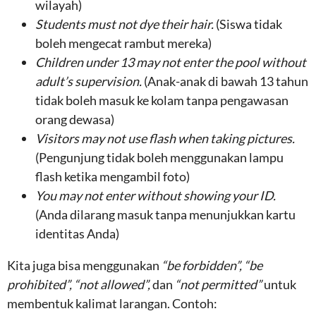
wilayah)
Students must not dye their hair.
(Siswa tidak
boleh mengecat rambut mereka)
Children under 13 may not enter the pool without
adult’s supervision.
(Anak-anak di bawah 13 tahun
tidak boleh masuk ke kolam tanpa pengawasan
orang dewasa)
Visitors may not use flash when taking pictures.
(Pengunjung tidak boleh menggunakan lampu
flash ketika mengambil foto)
You may not enter without showing your ID.
(Anda dilarang masuk tanpa menunjukkan kartu
identitas Anda)
Kita juga bisa menggunakan
“be forbidden”, “be
prohibited”, “not allowed”,
dan
“not permitted”
untuk
membentuk kalimat larangan. Contoh: