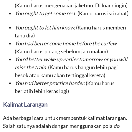
(Kamu harus mengenakan jaketmu. Di luar dingin)
You ought to get some rest.
(Kamu harus istirahat)
You ought to let him know.
(Kamu harus memberi
tahu dia)
You had better come home before the curfew.
(Kamu harus pulang sebelum jam malam)
You’d better wake up earlier tomorrow or you will
miss the train.
(Kamu harus bangun lebih pagi
besok atau kamu akan tertinggal kereta)
You had better practice harder.
(Kamu harus
berlatih lebih keras lagi)
Kalimat Larangan
Ada berbagai cara untuk membentuk kalimat larangan.
Salah satunya adalah dengan menggunakan pola
do