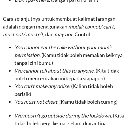
Cara selanjutnya untuk membuat kalimat larangan
adalah dengan menggunakan
modal: cannot/ can’t,
must not/ mustn’t,
dan
may not
. Contoh:
You cannot eat the cake without your mom’s
permission.
(Kamu tidak boleh memakan keiknya
tanpa izin ibumu)
We cannot tell about this to anyone.
(Kita tidak
boleh menceritakan ini kepada siapapun)
You can’t make any noise.
(Kalian tidak boleh
berisik)
You must not cheat.
(Kamu tidak boleh curang)
We mustn’t go outside during the lockdown.
(Kita
tidak boleh pergi ke luar selama karantina