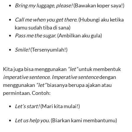
Bring my luggage, please!
(Bawakan koper saya!)
Call me when you get there.
(Hubungi aku ketika
kamu sudah tiba di sana)
Pass me the sugar.
(Ambilkan aku gula)
Smile!
(Tersenyumlah!)
Kita juga bisa menggunakan
“let”
untuk membentuk
imperative sentence
.
Imperative sentence
dengan
menggunakan
“let”
biasanya berupa ajakan atau
permintaan. Contoh:
Let’s start!
(Mari kita mulai!)
Let us help you.
(Biarkan kami membantumu)