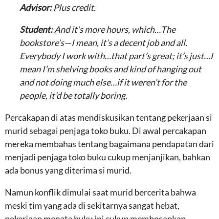
Advisor:
Plus credit.
Student:
And it’s more hours, which…The
bookstore’s—I mean, it’s a decent job and all.
Everybody I work with…that part’s great; it’s just…I
mean I’m shelving books and kind of hanging out
and not doing much else…if it weren’t for the
people, it’d be totally boring.
Percakapan di atas mendiskusikan tentang pekerjaan si
murid sebagai penjaga toko buku. Di awal percakapan
mereka membahas tentang bagaimana pendapatan dari
menjadi penjaga toko buku cukup menjanjikan, bahkan
ada bonus yang diterima si murid.
Namun konflik dimulai saat murid bercerita bahwa
meski tim yang ada di sekitarnya sangat hebat,
pekerjaan menata buku ini cukup membosankan.