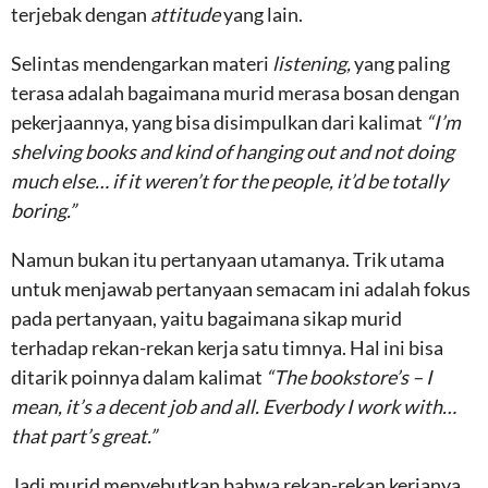
terjebak dengan
attitude
yang lain.
Selintas mendengarkan materi
listening,
yang paling
terasa adalah bagaimana murid merasa bosan dengan
pekerjaannya, yang bisa disimpulkan dari kalimat
“I’m
shelving books and kind of hanging out and not doing
much else… if it weren’t for the people, it’d be totally
boring.”
Namun bukan itu pertanyaan utamanya. Trik utama
untuk menjawab pertanyaan semacam ini adalah fokus
pada pertanyaan, yaitu bagaimana sikap murid
terhadap rekan-rekan kerja satu timnya. Hal ini bisa
ditarik poinnya dalam kalimat
“The bookstore’s – I
mean, it’s a decent job and all. Everbody I work with…
that part’s great.”
Jadi murid menyebutkan bahwa rekan-rekan kerjanya