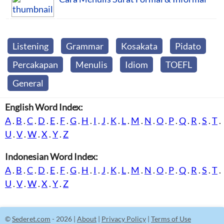
Listening
Grammar
Kosakata
Pidato
Percakapan
Menulis
Idiom
TOEFL
General
English Word Index:
A
.
B
.
C
.
D
.
E
.
F
.
G
.
H
.
I
.
J
.
K
.
L
.
M
.
N
.
O
.
P
.
Q
.
R
.
S
.
T
.
U
.
V
.
W
.
X
.
Y
.
Z
Indonesian Word Index:
A
.
B
.
C
.
D
.
E
.
F
.
G
.
H
.
I
.
J
.
K
.
L
.
M
.
N
.
O
.
P
.
Q
.
R
.
S
.
T
.
U
.
V
.
W
.
X
.
Y
.
Z
©
Sederet.com
- 2026 |
About
|
Privacy Policy
|
Terms of Use