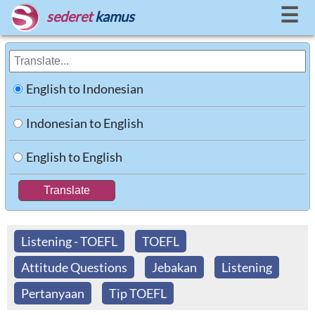
☰
sederet
kamus
English to Indonesian
Indonesian to English
English to English
Listening - TOEFL
TOEFL
Attitude Questions
Jebakan
Listening
Pertanyaan
Tip TOEFL