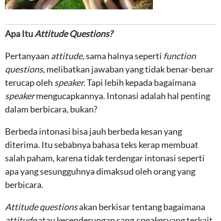
Apa Itu
Attitude Questions?
Pertanyaan
attitude,
sama halnya seperti
function
questions,
melibatkan jawaban yang tidak benar-benar
terucap oleh
speaker.
Tapi lebih kepada bagaimana
speaker
mengucapkannya. Intonasi adalah hal penting
dalam berbicara, bukan?
Berbeda intonasi bisa jauh berbeda kesan yang
diterima. Itu sebabnya bahasa teks kerap membuat
salah paham, karena tidak terdengar intonasi seperti
apa yang sesungguhnya dimaksud oleh orang yang
berbicara.
Attitude questions
akan berkisar tentang bagaimana
attitude
atau kecenderungan sang
speaker
yang terkait