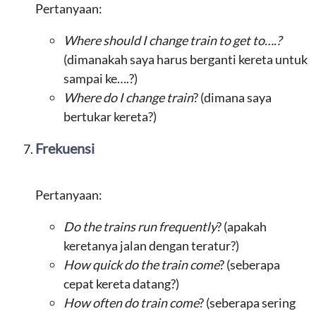
Pertanyaan:
Where should I change train to get to….?
(dimanakah saya harus berganti kereta untuk
sampai ke….?)
Where do I change train
? (dimana saya
bertukar kereta?)
Frekuensi
Pertanyaan:
Do the trains run frequently
? (apakah
keretanya jalan dengan teratur?)
How quick do the train come
? (seberapa
cepat kereta datang?)
How often do train come
? (seberapa sering