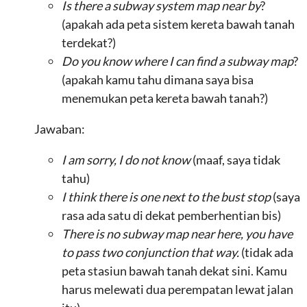
Is there a subway system map near by
?
(apakah ada peta sistem kereta bawah tanah
terdekat?)
Do you know where I can find a subway map
?
(apakah kamu tahu dimana saya bisa
menemukan peta kereta bawah tanah?)
Jawaban:
I am sorry, I do not know
(maaf, saya tidak
tahu)
I think there is one next to the bust stop
(saya
rasa ada satu di dekat pemberhentian bis)
There is no subway map near here, you have
to pass two conjunction that way.
(tidak ada
peta stasiun bawah tanah dekat sini. Kamu
harus melewati dua perempatan lewat jalan