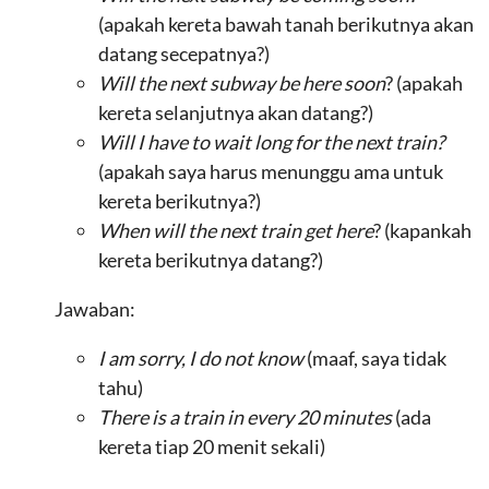
(apakah kereta bawah tanah berikutnya akan
datang secepatnya?)
Will the next subway be here soon
? (apakah
kereta selanjutnya akan datang?)
Will I have to wait long for the next train?
(apakah saya harus menunggu ama untuk
kereta berikutnya?)
When will the next train get here
? (kapankah
kereta berikutnya datang?)
Jawaban:
I am sorry, I do not know
(maaf, saya tidak
tahu)
There is a train in every 20 minutes
(ada
kereta tiap 20 menit sekali)