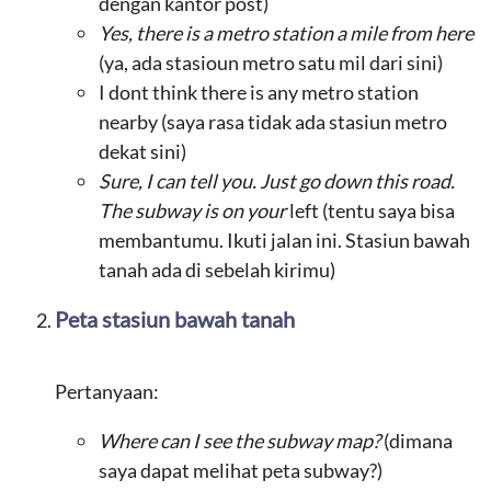
dengan kantor post)
Yes, there is a metro station a mile from here
(ya, ada stasioun metro satu mil dari sini)
I dont think there is any metro station
nearby (saya rasa tidak ada stasiun metro
dekat sini)
Sure, I can tell you. Just go down this road.
The subway is on your
left (tentu saya bisa
membantumu. Ikuti jalan ini. Stasiun bawah
tanah ada di sebelah kirimu)
Peta stasiun bawah tanah
Pertanyaan:
Where can I see the subway map?
(dimana
saya dapat melihat peta subway?)