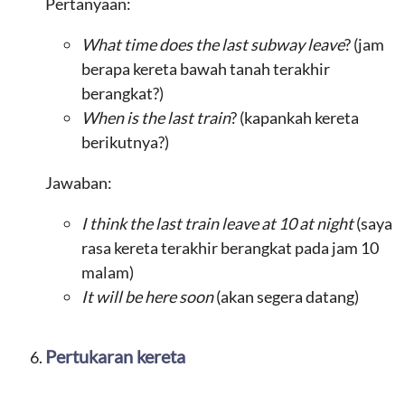
Pertanyaan:
What time does the last subway leave
? (jam
berapa kereta bawah tanah terakhir
berangkat?)
When is the last train
? (kapankah kereta
berikutnya?)
Jawaban:
I think the last train leave at 10 at night
(saya
rasa kereta terakhir berangkat pada jam 10
malam)
It will be here soon
(akan segera datang)
Pertukaran kereta