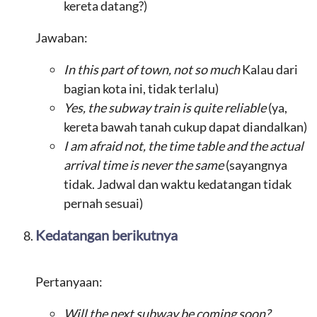
kereta datang?)
Jawaban:
In this part of town, not so much
Kalau dari
bagian kota ini, tidak terlalu)
Yes, the subway train is quite reliable
(ya,
kereta bawah tanah cukup dapat diandalkan)
I am afraid not, the time table and the actual
arrival time is never the same
(sayangnya
tidak. Jadwal dan waktu kedatangan tidak
pernah sesuai)
Kedatangan berikutnya
Pertanyaan:
Will the next subway be coming soon?