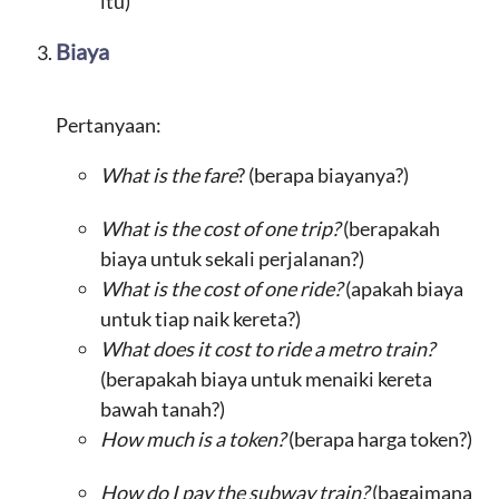
itu)
Biaya
Pertanyaan:
What is the fare
? (berapa biayanya?)
What is the cost of one trip?
(berapakah
biaya untuk sekali perjalanan?)
What is the cost of one ride?
(apakah biaya
untuk tiap naik kereta?)
What does it cost to ride a metro train?
(berapakah biaya untuk menaiki kereta
bawah tanah?)
How much is a token?
(berapa harga token?)
How do I pay the subway train?
(bagaimana