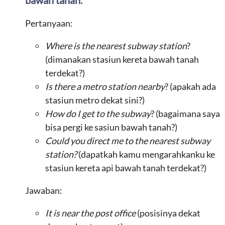
bawah tanah.
Pertanyaan:
Where is the nearest subway station
?
(dimanakan stasiun kereta bawah tanah
terdekat?)
Is there a metro station nearby
? (apakah ada
stasiun metro dekat sini?)
How do I get to the subway
? (bagaimana saya
bisa pergi ke sasiun bawah tanah?)
Could you direct me to the nearest subway
station?
(dapatkah kamu mengarahkanku ke
stasiun kereta api bawah tanah terdekat?)
Jawaban:
It is near the post office
(posisinya dekat