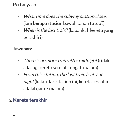
Pertanyaan:
What time does the subway station close
?
(jam berapa stasiun bawah tanah tutup?)
When is the last train
? (kapankah kereta yang
terakhir?)
Jawaban:
There is no more train after midnight
(tidak
ada lagi kereta setelah tengah malam)
From this station, the last train is at 7 at
night
(kalau dari stasiun ini, kereta terakhir
adalah jam 7 malam)
Kereta terakhir