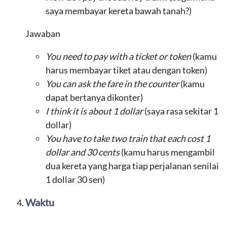
saya membayar kereta bawah tanah?)
Jawaban
You need to pay with a ticket or token
(kamu
harus membayar tiket atau dengan token)
You can ask the fare in the counter
(kamu
dapat bertanya dikonter)
I think it is about 1 dollar
(saya rasa sekitar 1
dollar)
You have to take two train that each cost 1
dollar and 30 cents
(kamu harus mengambil
dua kereta yang harga tiap perjalanan senilai
1 dollar 30 sen)
Waktu