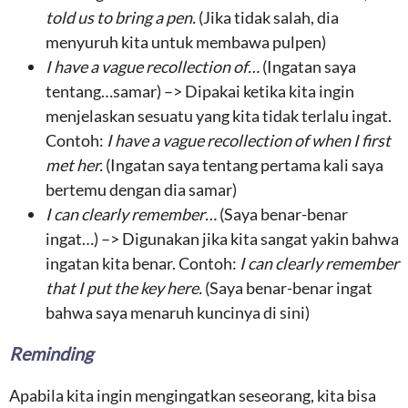
told us to bring a pen.
(Jika tidak salah, dia
menyuruh kita untuk membawa pulpen)
I have a vague recollection of…
(Ingatan saya
tentang…samar) –> Dipakai ketika kita ingin
menjelaskan sesuatu yang kita tidak terlalu ingat.
Contoh:
I have a vague recollection of when I first
met her.
(Ingatan saya tentang pertama kali saya
bertemu dengan dia samar)
I can clearly remember…
(Saya benar-benar
ingat…) –> Digunakan jika kita sangat yakin bahwa
ingatan kita benar. Contoh:
I can clearly remember
that I put the key here.
(Saya benar-benar ingat
bahwa saya menaruh kuncinya di sini)
Reminding
Apabila kita ingin mengingatkan seseorang, kita bisa