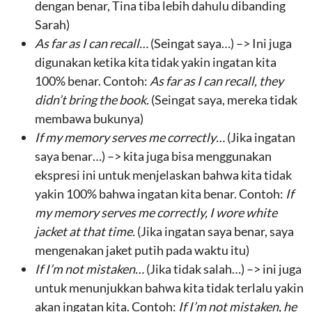
dengan benar, Tina tiba lebih dahulu dibanding
Sarah)
As far as I can recall…
(Seingat saya…) –> Ini juga
digunakan ketika kita tidak yakin ingatan kita
100% benar. Contoh:
As far as I can recall, they
didn’t bring the book.
(Seingat saya, mereka tidak
membawa bukunya)
If my memory serves me correctly…
(Jika ingatan
saya benar…) –> kita juga bisa menggunakan
ekspresi ini untuk menjelaskan bahwa kita tidak
yakin 100% bahwa ingatan kita benar. Contoh:
If
my memory serves me correctly, I wore white
jacket at that time.
(Jika ingatan saya benar, saya
mengenakan jaket putih pada waktu itu)
If I’m not mistaken…
(Jika tidak salah…) –> ini juga
untuk menunjukkan bahwa kita tidak terlalu yakin
akan ingatan kita. Contoh:
If I’m not mistaken, he