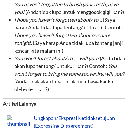
You haven’t forgotten to brush your teeth, have
you?
(Anda tidak lupa untuk menggosok gigi, kan?)
I hope you haven’t forgotten about/ to…
(Saya
harap Anda tidak lupa tentang/ untuk…) . Contoh:
I hope you haven’t forgotten about our date
tonight.
(Saya harap Anda tidak lupa tentang janji
kencan kita malam ini)
You won’t forget about/ to…., will you?
(Anda tidak
akan lupa tentang/ untuk…., kan?) Contoh:
You
won’t forget to bring me some souvenirs, will you?
(Anda tidak akan lupa untuk membawakanku
oleh-oleh, kan?)
Artikel Lainnya
Ungkapan/Ekspresi Ketidaksetujuan
(Expressing Disagreement)