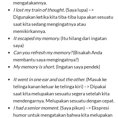
mengatakannya.
I lost my train of thought.
(Saya lupa) –>
Digunakan ketika kita tiba-tiba lupa akan sesuatu
saat kita sedang mengingatnya atau
memikirkannya.
It escaped my memory.
(Itu hilang dari ingatan
saya)
Can you refresh my memory?
(Bisakah Anda
membantu saya mengingatnya?)
My memory is short.
(Ingatan saya pendek)
It went in one ear and out the other.
(Masuk ke
telinga kanan keluar ke telinga kiri) –> Dipakai
saat kita melupakan sesuatu segera setelah kita
mendengarnya. Melupakan sesuatu dengan cepat.
I had a senior moment.
(Saya pikun) –> Ekspresi
humor untuk mengatakan bahwa kita melupakan