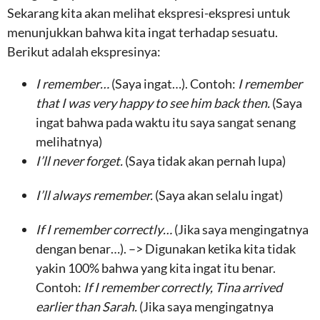
Sekarang kita akan melihat ekspresi-ekspresi untuk
menunjukkan bahwa kita ingat terhadap sesuatu.
Berikut adalah ekspresinya:
I remember…
(Saya ingat…). Contoh:
I remember
that I was very happy to see him back then.
(Saya
ingat bahwa pada waktu itu saya sangat senang
melihatnya)
I’ll never forget.
(Saya tidak akan pernah lupa)
I’ll always remember.
(Saya akan selalu ingat)
If I remember correctly…
(Jika saya mengingatnya
dengan benar…). –> Digunakan ketika kita tidak
yakin 100% bahwa yang kita ingat itu benar.
Contoh:
If I remember correctly, Tina arrived
earlier than Sarah.
(Jika saya mengingatnya