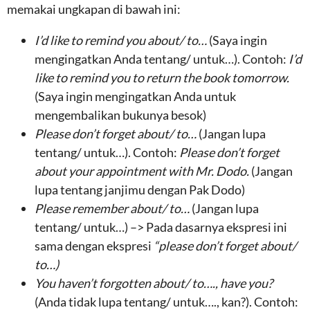
memakai ungkapan di bawah ini:
I’d like to remind you about/ to…
(Saya ingin
mengingatkan Anda tentang/ untuk…). Contoh:
I’d
like to remind you to return the book tomorrow.
(Saya ingin mengingatkan Anda untuk
mengembalikan bukunya besok)
Please don’t forget about/ to…
(Jangan lupa
tentang/ untuk…). Contoh:
Please don’t forget
about your appointment with Mr. Dodo.
(Jangan
lupa tentang janjimu dengan Pak Dodo)
Please remember about/ to…
(Jangan lupa
tentang/ untuk…) –> Pada dasarnya ekspresi ini
sama dengan ekspresi
“please don’t forget about/
to…)
You haven’t forgotten about/ to…., have you?
(Anda tidak lupa tentang/ untuk…., kan?). Contoh: