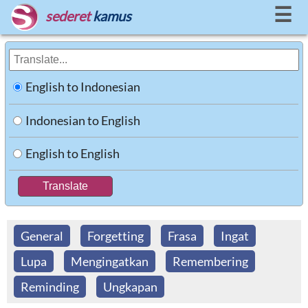
☰
sederet
kamus
English to Indonesian
Indonesian to English
English to English
General
Forgetting
Frasa
Ingat
Lupa
Mengingatkan
Remembering
Reminding
Ungkapan