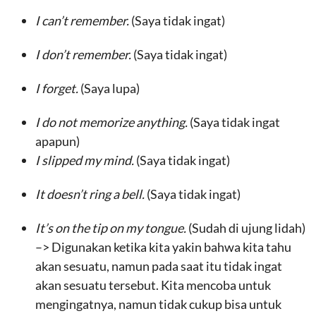
I can’t remember.
(Saya tidak ingat)
I don’t remember.
(Saya tidak ingat)
I forget.
(Saya lupa)
I do not memorize anything.
(Saya tidak ingat
apapun)
I slipped my mind.
(Saya tidak ingat)
It doesn’t ring a bell.
(Saya tidak ingat)
It’s on the tip on my tongue.
(Sudah di ujung lidah)
–> Digunakan ketika kita yakin bahwa kita tahu
akan sesuatu, namun pada saat itu tidak ingat
akan sesuatu tersebut. Kita mencoba untuk
mengingatnya, namun tidak cukup bisa untuk