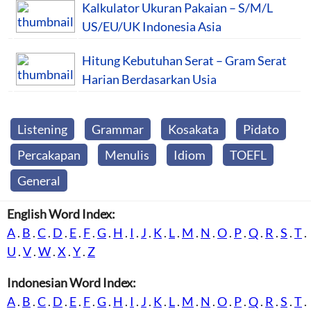
Kalkulator Ukuran Pakaian – S/M/L
US/EU/UK Indonesia Asia
Hitung Kebutuhan Serat – Gram Serat
Harian Berdasarkan Usia
Listening
Grammar
Kosakata
Pidato
Percakapan
Menulis
Idiom
TOEFL
General
English Word Index:
A
.
B
.
C
.
D
.
E
.
F
.
G
.
H
.
I
.
J
.
K
.
L
.
M
.
N
.
O
.
P
.
Q
.
R
.
S
.
T
.
U
.
V
.
W
.
X
.
Y
.
Z
Indonesian Word Index:
A
.
B
.
C
.
D
.
E
.
F
.
G
.
H
.
I
.
J
.
K
.
L
.
M
.
N
.
O
.
P
.
Q
.
R
.
S
.
T
.