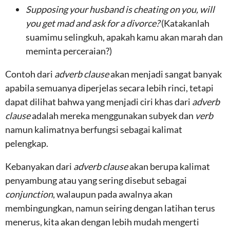
Supposing your husband is cheating on you, will
you get mad and ask for a divorce?
(Katakanlah
suamimu selingkuh, apakah kamu akan marah dan
meminta perceraian?)
Contoh dari
adverb clause
akan menjadi sangat banyak
apabila semuanya diperjelas secara lebih rinci, tetapi
dapat dilihat bahwa yang menjadi ciri khas dari
adverb
clause
adalah mereka menggunakan subyek dan
verb
namun kalimatnya berfungsi sebagai kalimat
pelengkap.
Kebanyakan dari
adverb clause
akan berupa kalimat
penyambung atau yang sering disebut sebagai
conjunction
, walaupun pada awalnya akan
membingungkan, namun seiring dengan latihan terus
menerus, kita akan dengan lebih mudah mengerti