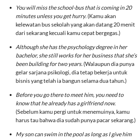
You will miss the school-bus that is coming in 20
minutes unless you get hurry
. (Kamu akan
kelewatan bus sekolah yang akan datang 20 menit
dari sekarang kecuali kamu cepat bergegas.)
Although she has the psychology degree in her
bachelor, she still works for her business that she’s
been building for two years.
(Walaupun dia punya
gelar sarjana psikologi, dia tetap bekerja untuk
bisnis yang telah ia bangun selama dua tahun.)
Before you go there to meet him, you need to
know that he already has a girlfriend now.
(Sebelum kamu pergi untuk menemuinya, kamu
harus tau bahwa dia sudah punya pacar sekarang.)
My son can swim in the pool as long as I give him