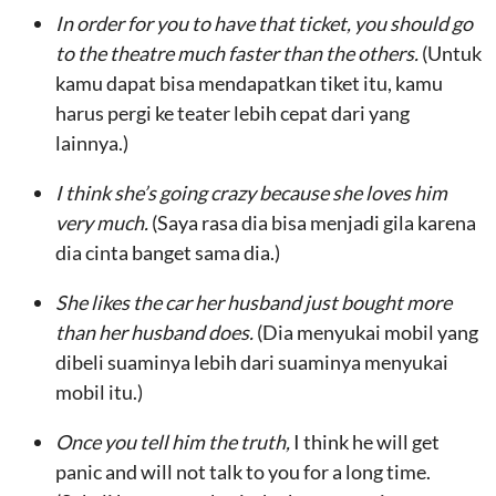
In order for you to have that ticket, you should go
to the theatre much faster than the others.
(Untuk
kamu dapat bisa mendapatkan tiket itu, kamu
harus pergi ke teater lebih cepat dari yang
lainnya.)
I think she’s going crazy because she loves him
very much.
(Saya rasa dia bisa menjadi gila karena
dia cinta banget sama dia.)
She likes the car her husband just bought more
than her husband does.
(Dia menyukai mobil yang
dibeli suaminya lebih dari suaminya menyukai
mobil itu.)
Once you tell him the truth,
I think he will get
panic and will not talk to you for a long time.