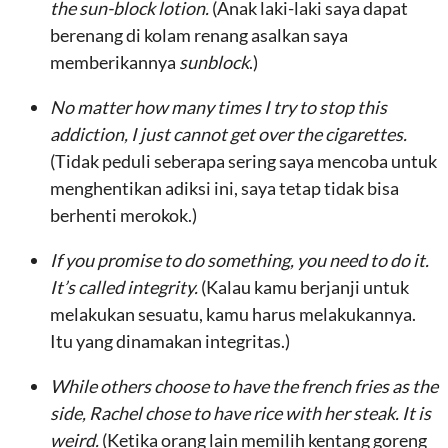
the sun-block lotion.
(Anak laki-laki saya dapat
berenang di kolam renang asalkan saya
memberikannya
sunblock
.)
No matter how many times I try to stop this
addiction, I just cannot get over the cigarettes.
(Tidak peduli seberapa sering saya mencoba untuk
menghentikan adiksi ini, saya tetap tidak bisa
berhenti merokok.)
If you promise to do something, you need to do it.
It’s called integrity.
(Kalau kamu berjanji untuk
melakukan sesuatu, kamu harus melakukannya.
Itu yang dinamakan integritas.)
While others choose to have the french fries as the
side, Rachel chose to have rice with her steak. It is
weird.
(Ketika orang lain memilih kentang goreng