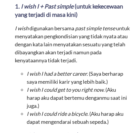
1.
I wish I + Past simple
(untuk kekecewaan
yang terjadi di masa kini)
I wish
digunakan bersama
past simple tense
untuk
menyatakan pengkondisian yang tidak nyata atau
dengan kata lain menyatakan sesuatu yang telah
dibayangkan akan terjadi namun pada
kenyataannya tidak terjadi.
I wish I had a better career.
(Saya berharap
saya memiliki karir yang lebih baik.)
I wish I could get to you right now.
(Aku
harap aku dapat bertemu denganmu saat ini
juga.)
I wish I could ride a bicycle.
(Aku harap aku
dapat mengendarai sebuah sepeda.)