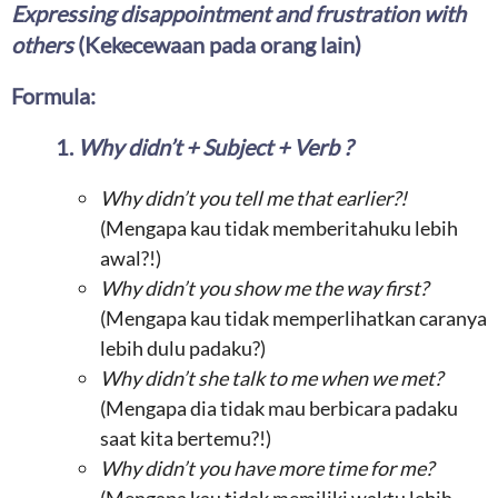
Expressing disappointment and frustration with
others
(Kekecewaan pada orang lain)
Formula:
1.
Why didn’t + Subject + Verb ?
Why didn’t you tell me that earlier?!
(Mengapa kau tidak memberitahuku lebih
awal?!)
Why didn’t you show me the way first?
(Mengapa kau tidak memperlihatkan caranya
lebih dulu padaku?)
Why didn’t she talk to me when we met?
(Mengapa dia tidak mau berbicara padaku
saat kita bertemu?!)
Why didn’t you have more time for me?