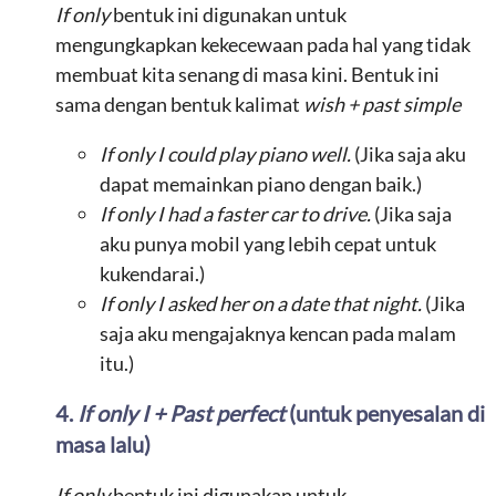
If only
bentuk ini digunakan untuk
mengungkapkan kekecewaan pada hal yang tidak
membuat kita senang di masa kini. Bentuk ini
sama dengan bentuk kalimat
wish + past simple
If only I could play piano well.
(Jika saja aku
dapat memainkan piano dengan baik.)
If only I had a faster car to drive.
(Jika saja
aku punya mobil yang lebih cepat untuk
kukendarai.)
If only I asked her on a date that night.
(Jika
saja aku mengajaknya kencan pada malam
itu.)
4.
If only I + Past perfect
(untuk penyesalan di
masa lalu)
If only
bentuk ini digunakan untuk