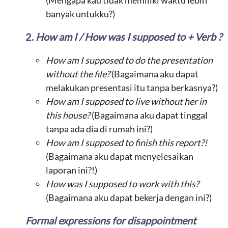
(Mengapa kau tidak memiliki waktu lebih
banyak untukku?)
2.
How am I / How was I supposed to + Verb ?
How am I supposed to do the presentation
without the file?
(Bagaimana aku dapat
melakukan presentasi itu tanpa berkasnya?)
How am I supposed to live without her in
this house?
(Bagaimana aku dapat tinggal
tanpa ada dia di rumah ini?)
How am I supposed to finish this report?!
(Bagaimana aku dapat menyelesaikan
laporan ini?!)
How was I supposed to work with this?
(Bagaimana aku dapat bekerja dengan ini?)
Formal expressions for disappointment