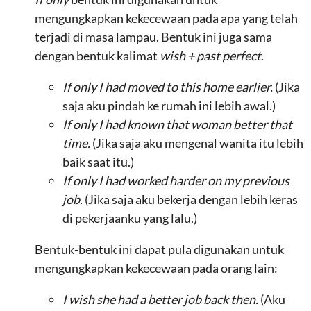
mengungkapkan kekecewaan pada apa yang telah
terjadi di masa lampau. Bentuk ini juga sama
dengan bentuk kalimat
wish + past perfect
.
If only I had moved to this home earlier.
(Jika
saja aku pindah ke rumah ini lebih awal.)
If only I had known that woman better that
time.
(Jika saja aku mengenal wanita itu lebih
baik saat itu.)
If only I had worked harder on my previous
job.
(Jika saja aku bekerja dengan lebih keras
di pekerjaanku yang lalu.)
Bentuk-bentuk ini dapat pula digunakan untuk
mengungkapkan kekecewaan pada orang lain:
I wish she had a better job back then.
(Aku