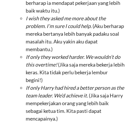
berharap ia mendapat pekerjaan yang lebih
baik waktu itu.)
I wish they asked me more about the
problem. I’m sure I could help.
(Aku berharap
mereka bertanya lebih banyak padaku soal
masalah itu. Aku yakin aku dapat
membantu.)
If only they worked harder. We wouldn’t do
this overtime!
(Jika saja mereka bekerja lebih
keras. Kita tidak perlu bekerja lembur
begini!)
If only Harry had hired a better person as the
team leader. We’d achieve it.
(Jika saja Harry
mempekerjakan orang yang lebih baik
sebagai ketua tim. Kita pasti dapat
mencapainya.)