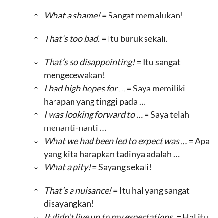
What a shame!
= Sangat memalukan!
That’s too bad.
= Itu buruk sekali.
That’s so disappointing!
= Itu sangat
mengecewakan!
I had high hopes for …
= Saya memiliki
harapan yang tinggi pada …
I was looking forward to …
= Saya telah
menanti-nanti …
What we had been led to expect was …
= Apa
yang kita harapkan tadinya adalah …
What a pity!
= Sayang sekali!
That’s a nuisance!
= Itu hal yang sangat
disayangkan!
It didn’t live up to my expectations.
= Hal itu