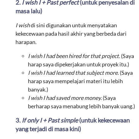
2.
I wish I + Past perfect
(untuk penyesalan di
masa lalu)
I wish
di sini digunakan untuk menyatakan
kekecewaan pada hasil akhir yang berbeda dari
harapan.
I wish I had been hired for that project.
(Saya
harap saya dipekerjakan untuk proyek itu.)
I wish I had learned that subject more.
(Saya
harap saya mempelajari materi itu lebih
banyak.)
I wish I had saved more money.
(Saya
berharap saya menabung lebih banyak uang.)
3.
If only I + Past simple
(untuk kekecewaan
yang terjadi di masa kini)