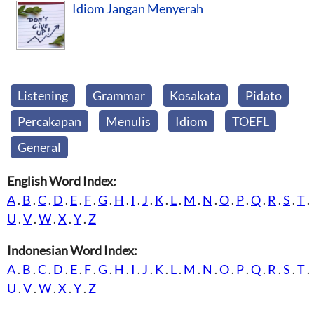
Idiom Jangan Menyerah
Listening
Grammar
Kosakata
Pidato
Percakapan
Menulis
Idiom
TOEFL
General
English Word Index:
A
.
B
.
C
.
D
.
E
.
F
.
G
.
H
.
I
.
J
.
K
.
L
.
M
.
N
.
O
.
P
.
Q
.
R
.
S
.
T
.
U
.
V
.
W
.
X
.
Y
.
Z
Indonesian Word Index:
A
.
B
.
C
.
D
.
E
.
F
.
G
.
H
.
I
.
J
.
K
.
L
.
M
.
N
.
O
.
P
.
Q
.
R
.
S
.
T
.
U
.
V
.
W
.
X
.
Y
.
Z