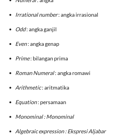
Numeral
: angka
Irrational number
: angka irrasional
Odd
: angka ganjil
Even
: angka genap
Prime
: bilangan prima
Roman Numeral
: angka romawi
Arithmetic
: aritmatika
Equation
: persamaan
Monominal
: Monominal
Algebraic expression
: Ekspresi Aljabar