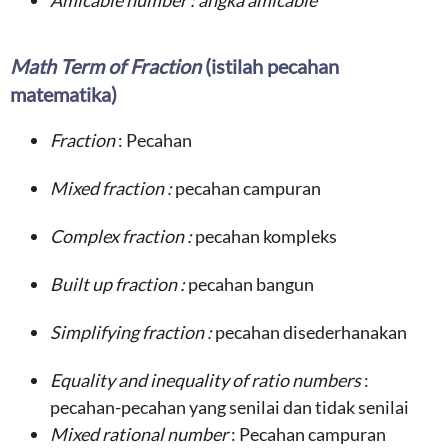
Amicable number
: angka amicable
Math Term of Fraction
(istilah pecahan
matematika)
Fraction
: Pecahan
Mixed fraction :
pecahan campuran
Complex fraction :
pecahan kompleks
Built up fraction :
pecahan bangun
Simplifying fraction :
pecahan disederhanakan
Equality and inequality of ratio numbers
:
pecahan-pecahan yang senilai dan tidak senilai
Mixed rational number
: Pecahan campuran