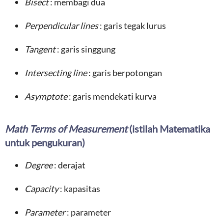
Bisect
: membagi dua
Perpendicular lines
: garis tegak lurus
Tangent
: garis singgung
Intersecting line
: garis berpotongan
Asymptote
: garis mendekati kurva
Math Terms of Measurement
(istilah Matematika
untuk pengukuran)
Degree
: derajat
Capacity
: kapasitas
Parameter
: parameter