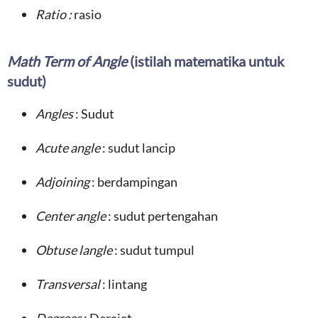
Ratio
:
rasio
Math Term of Angle
(istilah matematika untuk
sudut)
Angles
: Sudut
Acute angle
: sudut lancip
Adjoining
: berdampingan
Center angle
: sudut pertengahan
Obtuse langle
: sudut tumpul
Transversal
: lintang