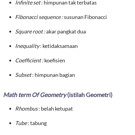
Infinite set
: himpunan tak terbatas
Fibonacci sequence :
susunan Fibonacci
Square root :
akar pangkat dua
Inequality
: ketidaksamaan
Coefficient :
koefisien
Subset
: himpunan bagian
Math term Of Geometry
(istilah Geometri)
Rhombus
: belah ketupat
Tube
: tabung