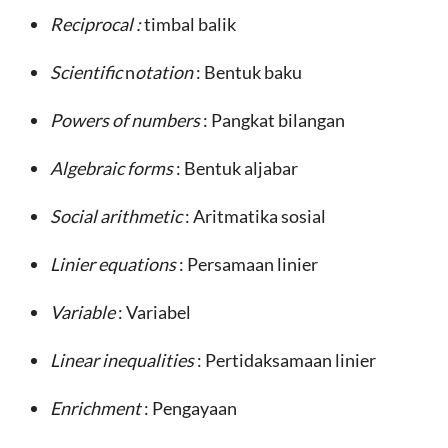
Reciprocal :
timbal balik
Scientific
n
otation
: Bentuk baku
Powers of numbers
: Pangkat bilangan
Algebraic forms
: Bentuk aljabar
Social arithmetic
: Aritmatika sosial
Linier equations
: Persamaan linier
Variable
: Variabel
Linear inequalities
: Pertidaksamaan linier
En
r
i
c
hment
: Pengayaan