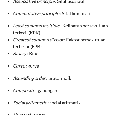
Associative principle
: Sifat asosiatif
Commutative principle
: Sifat komutatif
Least common multiple
: Kelipatan persekutuan
terkecil (KPK)
Greatest common divisor
: Faktor persekutuan
terbesar (FPB)
Binary
: Biner
Curve :
kurva
Ascending order
: urutan naik
Composite
: gabungan
Social arithmetic
: social aritmatik