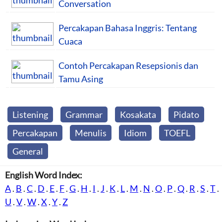
Conversation
Percakapan Bahasa Inggris: Tentang
Cuaca
Contoh Percakapan Resepsionis dan
Tamu Asing
Listening
Grammar
Kosakata
Pidato
Percakapan
Menulis
Idiom
TOEFL
General
English Word Index:
A
.
B
.
C
.
D
.
E
.
F
.
G
.
H
.
I
.
J
.
K
.
L
.
M
.
N
.
O
.
P
.
Q
.
R
.
S
.
T
.
U
.
V
.
W
.
X
.
Y
.
Z