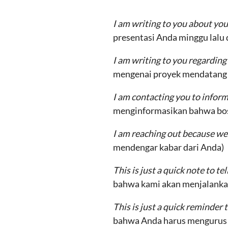
I am writing to you about yo
presentasi Anda minggu lalu 
I am writing to you regardin
mengenai proyek mendatang k
I am contacting you to inform
menginformasikan bahwa bos 
I am reaching out because we
mendengar kabar dari Anda)
This is just a quick note to t
bahwa kami akan menjalanka
This is just a quick reminder 
bahwa Anda harus mengurus b