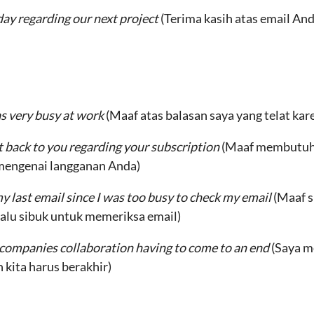
day regarding our next project
(Terima kasih atas email An
was very busy at work
(Maaf atas balasan saya yang telat kar
et back to you regarding your subscription
(Maaf membutuhk
mengenai langganan Anda)
my last email since I was too busy to check my email
(Maaf s
rlalu sibuk untuk memeriksa email)
r companies collaboration having to come to an end
(Saya m
kita harus berakhir)