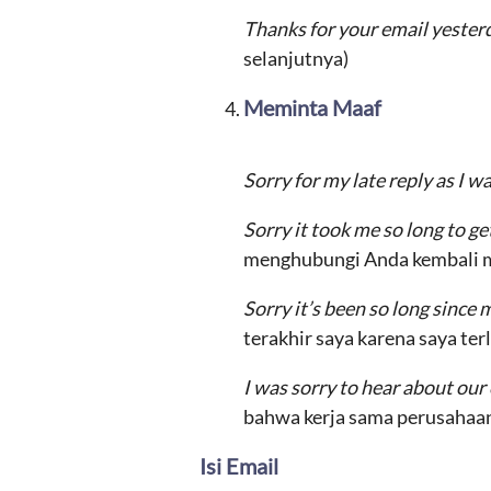
Thanks for your email yester
selanjutnya)
Meminta Maaf
Sorry for my late reply as I 
Sorry it took me so long to g
menghubungi Anda kembali 
Sorry it’s been so long since 
terakhir saya karena saya te
I was sorry to hear about ou
bahwa kerja sama perusahaan 
Isi Email