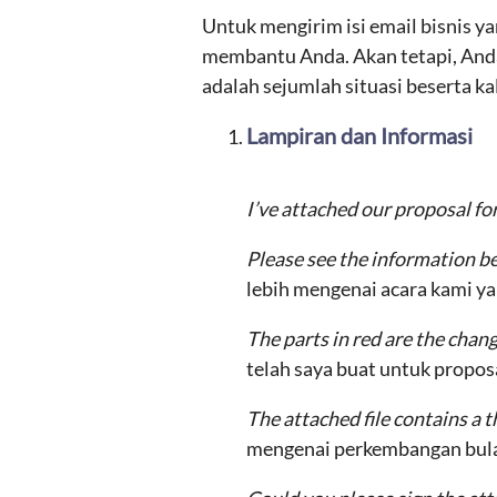
Untuk mengirim isi email bisnis 
membantu Anda. Akan tetapi, Anda
adalah sejumlah situasi beserta ka
Lampiran dan Informasi
I’ve attached our proposal fo
Please see the information b
lebih mengenai acara kami ya
The parts in red are the cha
telah saya buat untuk propos
The attached file contains a
mengenai perkembangan bula