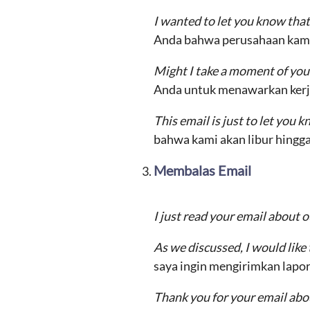
I wanted to let you know tha
Anda bahwa perusahaan kami 
Might I take a moment of you
Anda untuk menawarkan kerja
This email is just to let you
bahwa kami akan libur hing
Membalas Email
I just read your email about 
As we discussed, I would lik
saya ingin mengirimkan lapo
Thank you for your email abo