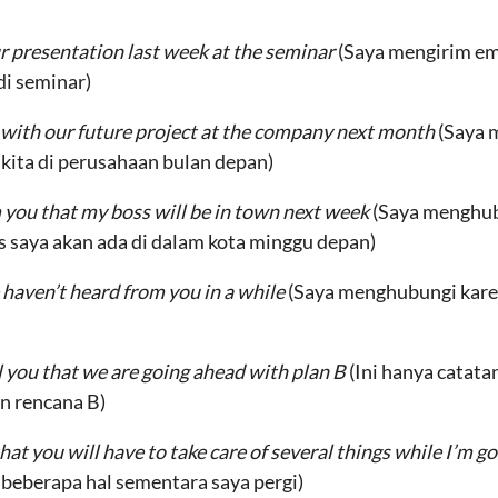
ur presentation last week at the seminar
(Saya mengirim em
di seminar)
g with our future project at the company next month
(Saya 
ita di perusahaan bulan depan)
 you that my boss will be in town next week
(Saya menghu
saya akan ada di dalam kota minggu depan)
 haven’t heard from you in a while
(Saya menghubungi kare
ell you that we are going ahead with plan B
(Ini hanya catat
n rencana B)
that you will have to take care of several things while I’m g
eberapa hal sementara saya pergi)