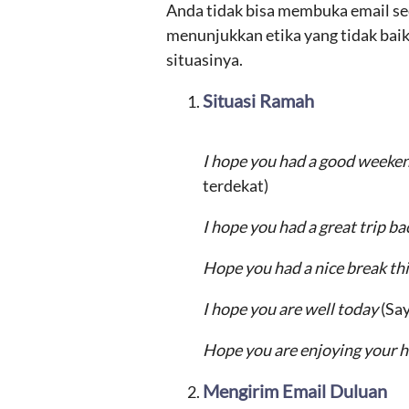
Anda tidak bisa membuka email sec
menunjukkan etika yang tidak baik.
situasinya.
Situasi Ramah
I hope you had a good weeke
terdekat)
I hope you had a great trip 
Hope you had a nice break t
I hope you are well today
(Say
Hope you are enjoying your 
Mengirim Email Duluan