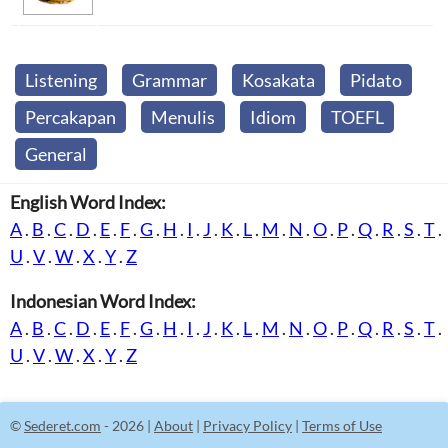
Listening
Grammar
Kosakata
Pidato
Percakapan
Menulis
Idiom
TOEFL
General
English Word Index:
A
.
B
.
C
.
D
.
E
.
F
.
G
.
H
.
I
.
J
.
K
.
L
.
M
.
N
.
O
.
P
.
Q
.
R
.
S
.
T
.
U
.
V
.
W
.
X
.
Y
.
Z
Indonesian Word Index:
A
.
B
.
C
.
D
.
E
.
F
.
G
.
H
.
I
.
J
.
K
.
L
.
M
.
N
.
O
.
P
.
Q
.
R
.
S
.
T
.
U
.
V
.
W
.
X
.
Y
.
Z
©
Sederet.com
- 2026 |
About
|
Privacy Policy
|
Terms of Use