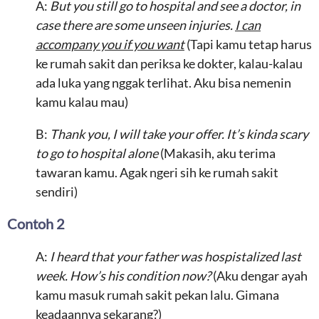
A:
But you still go to hospital and see a doctor, in
case there are some unseen injuries.
I can
accompany you if you want
(Tapi kamu tetap harus
ke rumah sakit dan periksa ke dokter, kalau-kalau
ada luka yang nggak terlihat. Aku bisa nemenin
kamu kalau mau)
B:
Thank you, I will take your offer. It’s kinda scary
to go to hospital alone
(Makasih, aku terima
tawaran kamu. Agak ngeri sih ke rumah sakit
sendiri)
Contoh 2
A:
I heard that your father was hospistalized last
week. How’s his condition now?
(Aku dengar ayah
kamu masuk rumah sakit pekan lalu. Gimana
keadaannya sekarang?)