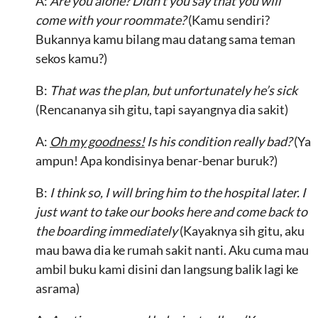
A:
Are you alone? Didn’t you say that you will
come with your roommate?
(Kamu sendiri?
Bukannya kamu bilang mau datang sama teman
sekos kamu?)
B:
That was the plan, but unfortunately he’s sick
(Rencananya sih gitu, tapi sayangnya dia sakit)
A:
Oh my goodness!
Is his condition really bad?
(Ya
ampun! Apa kondisinya benar-benar buruk?)
B:
I think so, I will bring him to the hospital later. I
just want to take our books here and come back to
the boarding immediately
(Kayaknya sih gitu, aku
mau bawa dia ke rumah sakit nanti. Aku cuma mau
ambil buku kami disini dan langsung balik lagi ke
asrama)