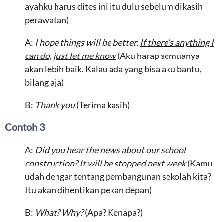
ayahku harus dites ini itu dulu sebelum dikasih
perawatan)
A:
I hope things will be better.
If there’s anything I
can do, just let me know
(Aku harap semuanya
akan lebih baik. Kalau ada yang bisa aku bantu,
bilang aja)
B:
Thank you
(Terima kasih)
Contoh 3
A:
Did you hear the news about our school
construction? It will be stopped next week
(Kamu
udah dengar tentang pembangunan sekolah kita?
Itu akan dihentikan pekan depan)
B:
What? Why?
(Apa? Kenapa?)