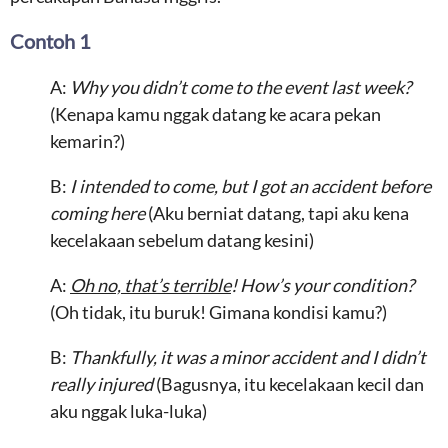
Contoh 1
A:
Why you didn’t come to the event last week?
(Kenapa kamu nggak datang ke acara pekan
kemarin?)
B:
I intended to come, but I got an accident before
coming here
(Aku berniat datang, tapi aku kena
kecelakaan sebelum datang kesini)
A:
Oh no, that’s terrible
! How’s your condition?
(Oh tidak, itu buruk! Gimana kondisi kamu?)
B:
Thankfully, it was a minor accident and I didn’t
really injured
(Bagusnya, itu kecelakaan kecil dan
aku nggak luka-luka)