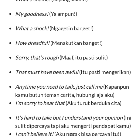
My goodness!
(Ya ampun!)
What a shock!
(Ngagetin banget!)
How dreadful!
(Menakutkan banget!)
Sorry, that’s rough
(Maaf, itu pasti sulit)
That must have been awful
(Itu pasti mengerikan)
Anytime you need to talk, just call me
(Kapanpun
kamu butuh teman cerita, hubungi aja aku)
I’m sorry to hear that
(Aku turut berduka cita)
It’s hard to take but I understand your opinion
(Ini
sulit dipercaya tapi aku mengerti pendapat kamu)
I can’t believe it!
(Aku nggak bisa percaya itu!)