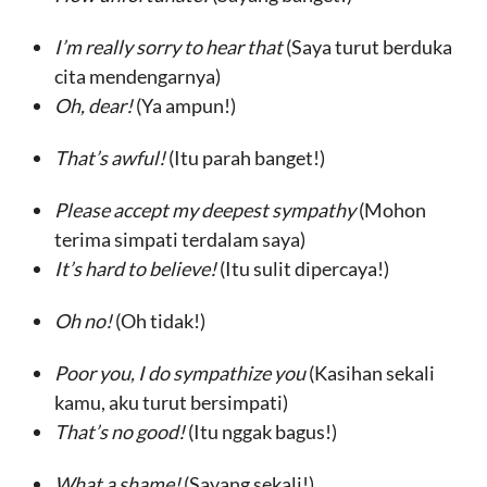
I’m really sorry to hear that
(Saya turut berduka
cita mendengarnya)
Oh, dear!
(Ya ampun!)
That’s awful!
(Itu parah banget!)
Please accept my deepest sympathy
(Mohon
terima simpati terdalam saya)
It’s hard to believe!
(Itu sulit dipercaya!)
Oh no!
(Oh tidak!)
Poor you, I do sympathize you
(Kasihan sekali
kamu, aku turut bersimpati)
That’s no good!
(Itu nggak bagus!)
What a shame!
(Sayang sekali!)