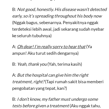
B:
Not good, honestly. His disease wasn’t detected
early, so it’s spreading throughout his body now
(Nggak bagus, sebenarnya. Penyakitnya nggak
terdeteksi lebih awal, jadi sekarang sudah nyebar
ke seluruh tubuhnya)
A:
Oh dear! I’m really sorry to hear that
(Ya
ampun! Aku turut sedih dengarnya)
B:
Yeah, thank you
(Yah, terima kasih)
A:
But the hospital can give him the right
treatment, right?
(Tapi rumah sakit bisa memberi
pengobatan yang tepat, kan?)
B:
I don’t know, my father must undergo some
tests before given a treatment
(Aku nggak tahu,