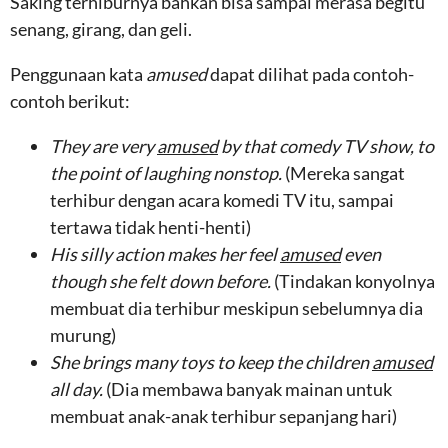
Saking terhiburnya bahkan bisa sampai merasa begitu
senang, girang, dan geli.
Penggunaan kata
amused
dapat dilihat pada contoh-
contoh berikut:
They are very
amused
by that comedy TV show, to
the point of laughing nonstop.
(Mereka sangat
terhibur dengan acara komedi TV itu, sampai
tertawa tidak henti-henti)
His silly action makes her feel
amused
even
though she felt down before.
(Tindakan konyolnya
membuat dia terhibur meskipun sebelumnya dia
murung)
She brings many toys to keep the children
amused
all day.
(Dia membawa banyak mainan untuk
membuat anak-anak terhibur sepanjang hari)