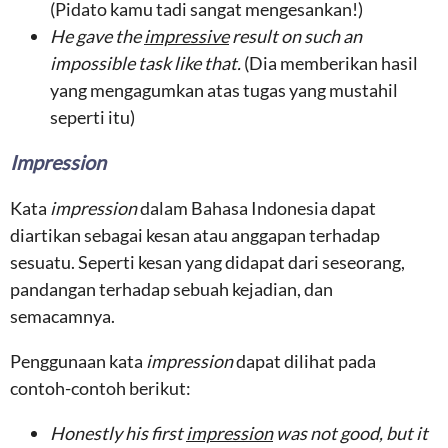
(Pidato kamu tadi sangat mengesankan!)
He gave the
impressive
result on such an
impossible task like that.
(Dia memberikan hasil
yang mengagumkan atas tugas yang mustahil
seperti itu)
Impression
Kata
impression
dalam Bahasa Indonesia dapat
diartikan sebagai kesan atau anggapan terhadap
sesuatu. Seperti kesan yang didapat dari seseorang,
pandangan terhadap sebuah kejadian, dan
semacamnya.
Penggunaan kata
impression
dapat dilihat pada
contoh-contoh berikut:
Honestly his first
impression
was not good, but it