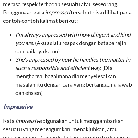
merasa respek terhadap sesuatu atau seseorang.
Penggunaan kata
impressed
tersebut bisa dilihat pada
contoh-contoh kalimat berikut:
I’m always
impressed
with how diligent and kind
you are.
(Aku selalu respek dengan betapa rajin
dan baiknya kamu)
She’s
impressed
by how he handles the matter in
such a responsible and efficient way.
(Dia
menghargai bagaimana dia menyelesaikan
masalah itu dengan cara yang bertanggung jawab
dan efisien)
Impressive
Kata
impressive
digunakan untuk menggambarkan
sesuatu yang mengagumkan, menakjubkan, atau
mengesankan. Dengan kata lain, sesuatu itu dianggap