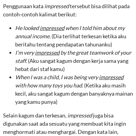
Penggunaan kata
impressed
tersebut bisa dilihat pada
contoh-contoh kalimat berikut:
He looked
impressed
when I told him about my
annual income.
(Dia terlihat terkesan ketika aku
beritahu tentang pendapatan tahunanku)
I’m very
impressed
by the great teamwork of your
staff.
(Aku sangat kagum dengan kerja sama yang
hebat dari staf kamu)
When I was a child, I was being very
impressed
with how many toys you had.
(Ketika aku masih
kecil, aku sangat kagum dengan banyaknya mainan
yang kamu punya)
Selain kagum dan terkesan,
impressed
juga bisa
digunakan saat ada sesuatu yang membuat kita ingin
menghormati atau menghargai. Dengan kata lain,