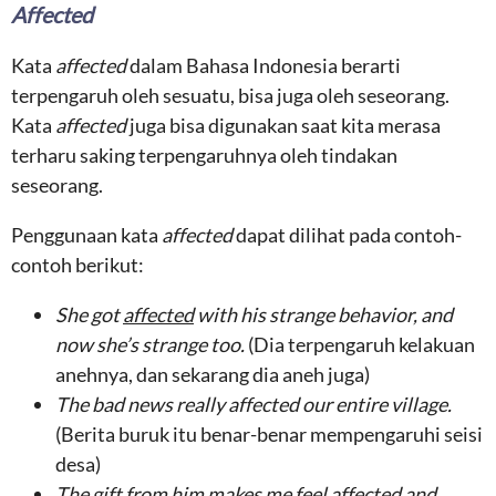
Affected
Kata
affected
dalam Bahasa Indonesia berarti
terpengaruh oleh sesuatu, bisa juga oleh seseorang.
Kata
affected
juga bisa digunakan saat kita merasa
terharu saking terpengaruhnya oleh tindakan
seseorang.
Penggunaan kata
affected
dapat dilihat pada contoh-
contoh berikut:
She got
affected
with his strange behavior, and
now she’s strange too.
(Dia terpengaruh kelakuan
anehnya, dan sekarang dia aneh juga)
The bad news really affected our entire village.
(Berita buruk itu benar-benar mempengaruhi seisi
desa)
The gift from him makes me feel affected and