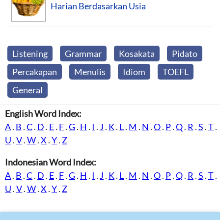
Harian Berdasarkan Usia
Listening
Grammar
Kosakata
Pidato
Percakapan
Menulis
Idiom
TOEFL
General
English Word Index:
A
.
B
.
C
.
D
.
E
.
F
.
G
.
H
.
I
.
J
.
K
.
L
.
M
.
N
.
O
.
P
.
Q
.
R
.
S
.
T
.
U
.
V
.
W
.
X
.
Y
.
Z
Indonesian Word Index:
A
.
B
.
C
.
D
.
E
.
F
.
G
.
H
.
I
.
J
.
K
.
L
.
M
.
N
.
O
.
P
.
Q
.
R
.
S
.
T
.
U
.
V
.
W
.
X
.
Y
.
Z