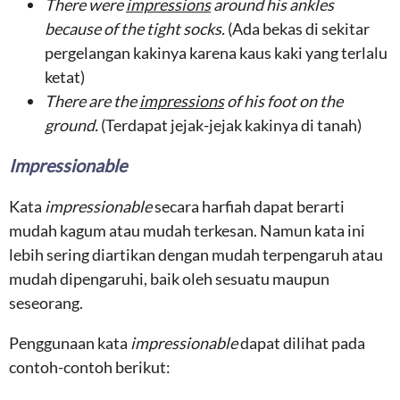
There were
impressions
around his ankles
because of the tight socks.
(Ada bekas di sekitar
pergelangan kakinya karena kaus kaki yang terlalu
ketat)
There are the
impressions
of his foot on the
ground.
(Terdapat jejak-jejak kakinya di tanah)
Impressionable
Kata
impressionable
secara harfiah dapat berarti
mudah kagum atau mudah terkesan. Namun kata ini
lebih sering diartikan dengan mudah terpengaruh atau
mudah dipengaruhi, baik oleh sesuatu maupun
seseorang.
Penggunaan kata
impressionable
dapat dilihat pada
contoh-contoh berikut: