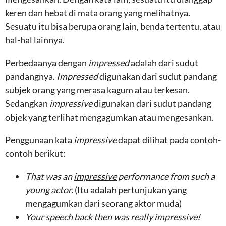
keren dan hebat di mata orang yang melihatnya.
Sesuatu itu bisa berupa orang lain, benda tertentu, atau
hal-hal lainnya.
Perbedaanya dengan
impressed
adalah dari sudut
pandangnya.
Impressed
digunakan dari sudut pandang
subjek orang yang merasa kagum atau terkesan.
Sedangkan
impressive
digunakan dari sudut pandang
objek yang terlihat mengagumkan atau mengesankan.
Penggunaan kata
impressive
dapat dilihat pada contoh-
contoh berikut:
That was an
impressive
performance from such a
young actor.
(Itu adalah pertunjukan yang
mengagumkan dari seorang aktor muda)
Your speech back then was really
impressive
!