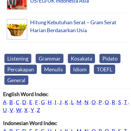
US/EU/UK Indonesia Asia
Hitung Kebutuhan Serat – Gram Serat
Harian Berdasarkan Usia
Listening
Grammar
Kosakata
Pidato
Percakapan
Menulis
Idiom
TOEFL
General
English Word Index:
A
.
B
.
C
.
D
.
E
.
F
.
G
.
H
.
I
.
J
.
K
.
L
.
M
.
N
.
O
.
P
.
Q
.
R
.
S
.
T
.
U
.
V
.
W
.
X
.
Y
.
Z
Indonesian Word Index:
A
.
B
.
C
.
D
.
E
.
F
.
G
.
H
.
I
.
J
.
K
.
L
.
M
.
N
.
O
.
P
.
Q
.
R
.
S
.
T
.