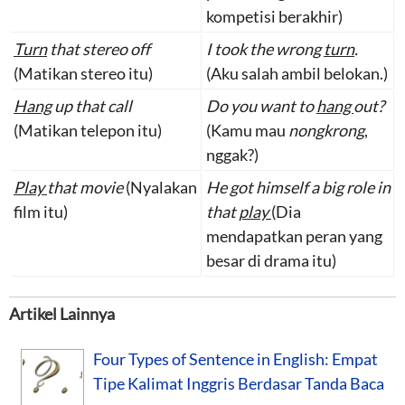
kompetisi berakhir)
Turn
that stereo off
I took the wrong
turn
.
(Matikan stereo itu)
(Aku salah ambil belokan.)
Hang
up that call
Do you want to
hang
out?
(Matikan telepon itu)
(Kamu mau
nongkrong
,
nggak?)
Play
that movie
(Nyalakan
He got himself a big role in
film itu)
that
play
(Dia
mendapatkan peran yang
besar di drama itu)
Artikel Lainnya
Four Types of Sentence in English: Empat
Tipe Kalimat Inggris Berdasar Tanda Baca