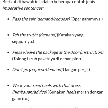
Berikut di bawah ini adalah beberapa contoh jenis
imperative sentences:
Pass the salt (demand/request)
(Oper garamnya.)
Tell the truth! (demand)
(Katakan yang
sejujurnya.)
Please leave the package at the door (instruction)
(Tolong taruh paketnya di depan pintu.)
Don’t go (request/demand)
(Jangan pergi.)
Wear your reed heels with that dress
(himbauan/advice)
(Gunakan
heels
merah dengan
gaun itu.)