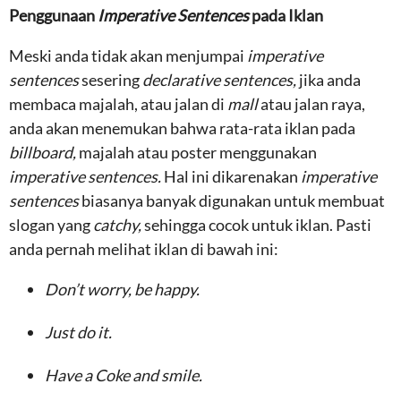
Penggunaan
Imperative Sentences
pada Iklan
Meski anda tidak akan menjumpai
imperative
sentences
sesering
declarative sentences,
jika anda
membaca majalah, atau jalan di
mall
atau jalan raya,
anda akan menemukan bahwa rata-rata iklan pada
billboard,
majalah atau poster menggunakan
imperative sentences.
Hal ini dikarenakan
imperative
sentences
biasanya banyak digunakan untuk membuat
slogan yang
catchy,
sehingga cocok untuk iklan. Pasti
anda pernah melihat iklan di bawah ini:
Don’t worry, be happy.
Just do it.
Have a Coke and smile.