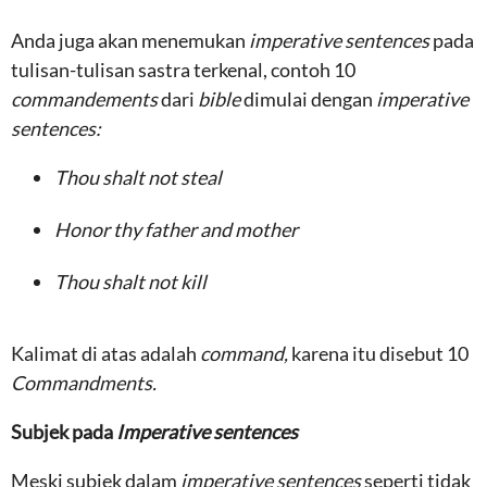
Anda juga akan menemukan
imperative sentences
pada
tulisan-tulisan sastra terkenal, contoh 10
commandements
dari
bible
dimulai dengan
imperative
sentences:
Thou shalt not steal
Honor thy father and mother
Thou shalt not kill
Kalimat di atas adalah
command,
karena itu disebut 10
Commandments.
Subjek pada
Imperative sentences
Meski subjek dalam
imperative sentences
seperti tidak