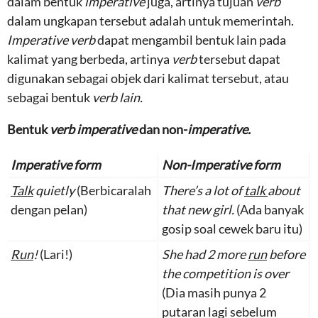
dalam bentuk
imperative
juga, artinya tujuan
verb
dalam ungkapan tersebut adalah untuk memerintah.
Imperative verb
dapat mengambil bentuk lain pada
kalimat yang berbeda, artinya
verb
tersebut dapat
digunakan sebagai objek dari kalimat tersebut, atau
sebagai bentuk
verb lain.
Bentuk
verb imperative
dan non-
imperative.
Imperative form
Non-Imperative form
Talk
quietly
(Berbicaralah
There’s a lot of
talk
about
dengan pelan)
that new girl.
(Ada banyak
gosip soal cewek baru itu)
Run
!
(Lari!)
She had 2 more
run
before
the competition is over
(Dia masih punya 2
putaran lagi sebelum