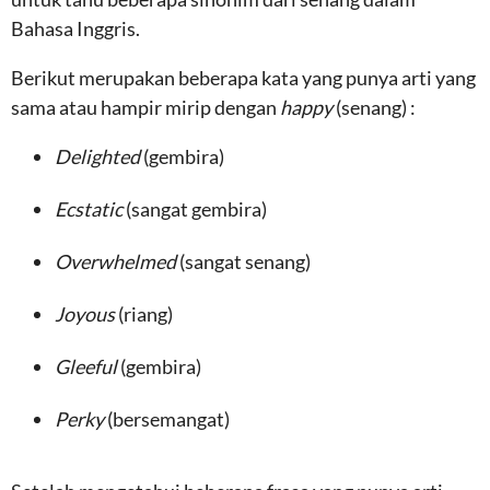
Bahasa Inggris.
Berikut merupakan beberapa kata yang punya arti yang
sama atau hampir mirip dengan
happy
(senang) :
Delighted
(gembira)
Ecstatic
(sangat gembira)
Overwhelmed
(sangat senang)
Joyous
(riang)
Gleeful
(gembira)
Perky
(bersemangat)