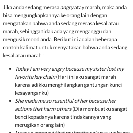
Jika anda sedang merasa
angry
atay marah, maka anda
bisa mengungkapkannya ke orang lain dengan
mengatakan bahwa anda sedang merasa kesal atau
marah, sehingga tidak ada yang menganggu dan
mengusik mood anda. Berikut ini adalah beberapa
contoh kalimat untuk menyatakan bahwa anda sedang
kesal atau marah :
Today I am very angry because my sister lost my
favorite key chain
(Hari ini aku sangat marah
karena adikku menghilangkan gantungan kunci
kesayanganku)
She made me so resentful of her because her
actions that harm others
(Dia membuatku sangat
benci kepadanya karena tindakannya yang
merugikan orang lain)
I was so annoyed that my brother always woke me