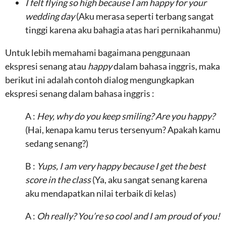
I felt flying so high because I am happy for your
wedding day
(Aku merasa seperti terbang sangat
tinggi karena aku bahagia atas hari pernikahanmu)
Untuk lebih memahami bagaimana penggunaan
ekspresi senang atau
happy
dalam bahasa inggris, maka
berikut ini adalah contoh dialog mengungkapkan
ekspresi senang dalam bahasa inggris :
A :
Hey, why do you keep smiling? Are you happy?
(Hai, kenapa kamu terus tersenyum? Apakah kamu
sedang senang?)
B :
Yups, I am very happy because I get the best
score in the class
(Ya, aku sangat senang karena
aku mendapatkan nilai terbaik di kelas)
A :
Oh really? You’re so cool and I am proud of you!