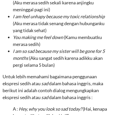
(Aku merasa sedih sekali karena anjingku
meninggal pagi ini)
I am feel unhapy because my toxic relationship
(Aku merasa tidak senang dengan hubunganku
yang tidak sehat)
You making me feel down
(Kamu membuatku
merasa sedih)
I am so sad because my sister will be gone for 5
months
(Aku sangat sedih karena adikku akan
pergi selama 5 bulan)
Untuk lebih memahami bagaimana penggunaan
ekspresi sedih atau
sad
dalam bahasa inggris, maka
berikut ini adalah contoh dialog mengungkapkan
ekspresi sedih atau
sad
dalam bahasa inggris :
A :
Hey, why you look so sad today?
(Hai, kenapa