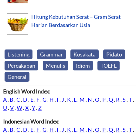
Hitung Kebutuhan Serat – Gram Serat
Harian Berdasarkan Usia
Listening
Grammar
Kosakata
Pidato
Percakapan
Menulis
Idiom
TOEFL
General
English Word Index:
A
.
B
.
C
.
D
.
E
.
F
.
G
.
H
.
I
.
J
.
K
.
L
.
M
.
N
.
O
.
P
.
Q
.
R
.
S
.
T
.
U
.
V
.
W
.
X
.
Y
.
Z
Indonesian Word Index:
A
.
B
.
C
.
D
.
E
.
F
.
G
.
H
.
I
.
J
.
K
.
L
.
M
.
N
.
O
.
P
.
Q
.
R
.
S
.
T
.