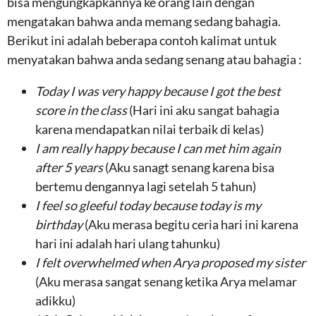
bisa mengungkapkannya ke orang lain dengan
mengatakan bahwa anda memang sedang bahagia.
Berikut ini adalah beberapa contoh kalimat untuk
menyatakan bahwa anda sedang senang atau bahagia :
Today I was very happy because I got the best
score in the class
(Hari ini aku sangat bahagia
karena mendapatkan nilai terbaik di kelas)
I am really happy because I can met him again
after 5 years
(Aku sanagt senang karena bisa
bertemu dengannya lagi setelah 5 tahun)
I feel so gleeful today because today is my
birthday
(Aku merasa begitu ceria hari ini karena
hari ini adalah hari ulang tahunku)
I felt overwhelmed when Arya proposed my sister
(Aku merasa sangat senang ketika Arya melamar
adikku)