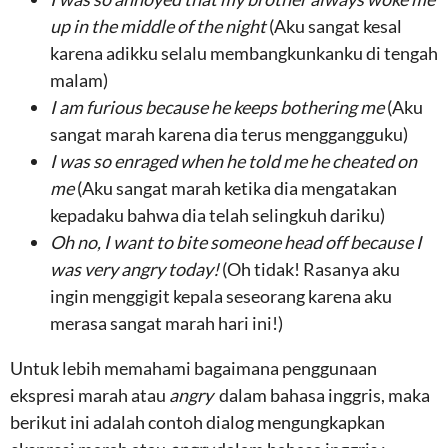
up in the middle of the night
(Aku sangat kesal
karena adikku selalu membangkunkanku di tengah
malam)
I am furious because he keeps bothering me
(Aku
sangat marah karena dia terus menggangguku)
I was so enraged when he told me he cheated on
me
(Aku sangat marah ketika dia mengatakan
kepadaku bahwa dia telah selingkuh dariku)
Oh no, I want to bite someone head off because I
was very angry today!
(Oh tidak! Rasanya aku
ingin menggigit kepala seseorang karena aku
merasa sangat marah hari ini!)
Untuk lebih memahami bagaimana penggunaan
ekspresi marah atau
angry
dalam bahasa inggris, maka
berikut ini adalah contoh dialog mengungkapkan