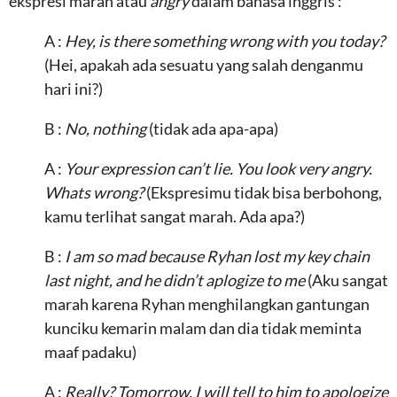
ekspresi marah atau
angry
dalam bahasa inggris :
A :
Hey, is there something wrong with you today?
(Hei, apakah ada sesuatu yang salah denganmu
hari ini?)
B :
No, nothing
(tidak ada apa-apa)
A :
Your expression can’t lie. You look very angry.
Whats wrong?
(Ekspresimu tidak bisa berbohong,
kamu terlihat sangat marah. Ada apa?)
B :
I am so mad because Ryhan lost my key chain
last night, and he didn’t aplogize to me
(Aku sangat
marah karena Ryhan menghilangkan gantungan
kunciku kemarin malam dan dia tidak meminta
maaf padaku)
A :
Really? Tomorrow, I will tell to him to apologize