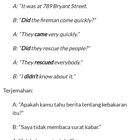
A: “It was at 789 Bryant Street.
B: “
Did
the fireman come quickly?”
A: “They
came
very quickly.”
B: “
Did
they rescue the people?”
A: “They
rescued
everybody.”
B: “I
didn’t
know about it.”
Terjemahan:
A: “Apakah kamu tahu berita tentang kebakaran
itu?”
B: “Saya tidak membaca surat kabar.”