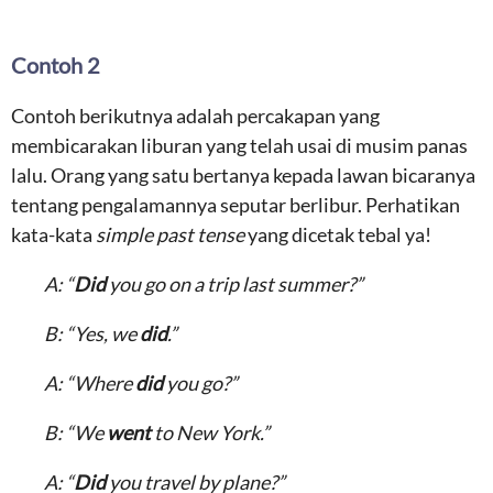
Contoh 2
Contoh berikutnya adalah percakapan yang
membicarakan liburan yang telah usai di musim panas
lalu. Orang yang satu bertanya kepada lawan bicaranya
tentang pengalamannya seputar berlibur. Perhatikan
kata-kata
simple past tense
yang dicetak tebal ya!
A: “
Did
you go on a trip last summer?”
B: “Yes, we
did
.”
A: “Where
did
you go?”
B: “We
went
to New York.”
A: “
Did
you travel by plane?”