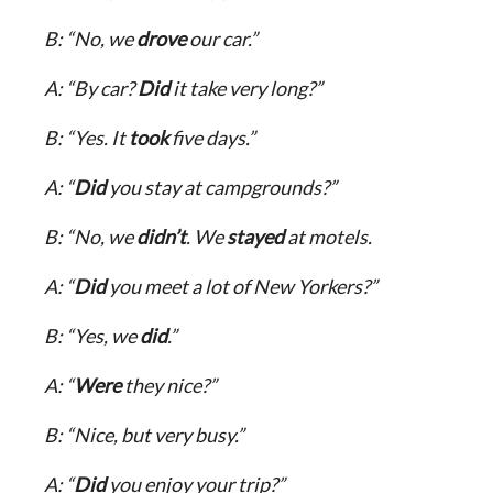
B: “No, we
drove
our car.”
A: “By car?
Did
it take very long?”
B: “Yes. It
took
five days.”
A: “
Did
you stay at campgrounds?”
B: “No, we
didn’t
. We
stayed
at motels.
A: “
Did
you meet a lot of New Yorkers?”
B: “Yes, we
did
.”
A: “
Were
they nice?”
B: “Nice, but very busy.”
A: “
Did
you enjoy your trip?”