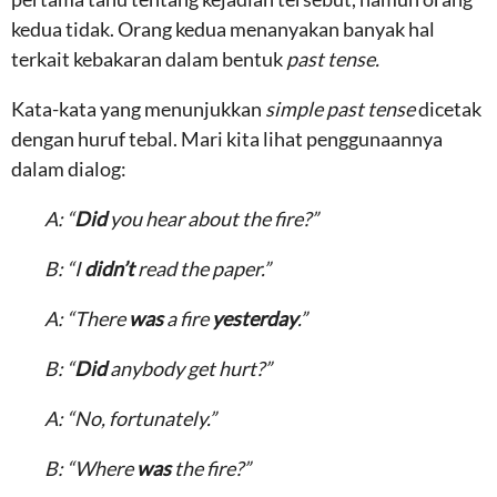
kedua tidak. Orang kedua menanyakan banyak hal
terkait kebakaran dalam bentuk
past tense.
Kata-kata yang menunjukkan
simple past tense
dicetak
dengan huruf tebal. Mari kita lihat penggunaannya
dalam dialog:
A: “
Did
you hear about the fire?”
B: “I
didn’t
read the paper.”
A: “There
was
a fire
yesterday
.”
B: “
Did
anybody get hurt?”
A: “No, fortunately.”
B: “Where
was
the fire?”