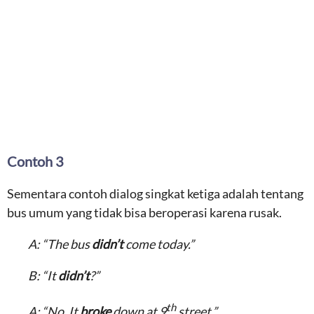
Contoh 3
Sementara contoh dialog singkat ketiga adalah tentang
bus umum yang tidak bisa beroperasi karena rusak.
A: “The bus
didn’t
come today.”
B: “It
didn’t
?”
th
A: “No. It
broke
down at 9
street.”