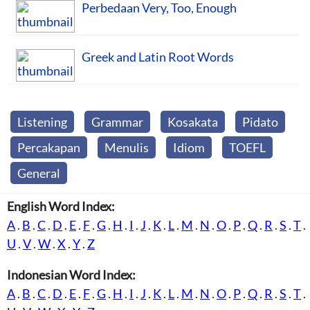
Perbedaan Very, Too, Enough
Greek and Latin Root Words
Listening
Grammar
Kosakata
Pidato
Percakapan
Menulis
Idiom
TOEFL
General
English Word Index:
A
.
B
.
C
.
D
.
E
.
F
.
G
.
H
.
I
.
J
.
K
.
L
.
M
.
N
.
O
.
P
.
Q
.
R
.
S
.
T
.
U
.
V
.
W
.
X
.
Y
.
Z
Indonesian Word Index:
A
.
B
.
C
.
D
.
E
.
F
.
G
.
H
.
I
.
J
.
K
.
L
.
M
.
N
.
O
.
P
.
Q
.
R
.
S
.
T
.