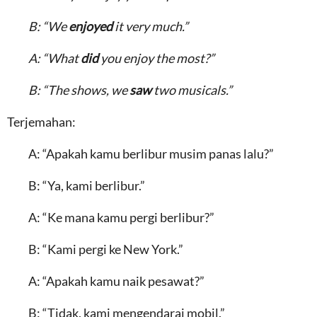
B: “We
enjoyed
it very much.”
A: “What
did
you enjoy the most?”
B: “The shows, we
saw
two musicals.”
Terjemahan:
A: “Apakah kamu berlibur musim panas lalu?”
B: “Ya, kami berlibur.”
A: “Ke mana kamu pergi berlibur?”
B: “Kami pergi ke New York.”
A: “Apakah kamu naik pesawat?”
B: “Tidak, kami mengendarai mobil.”