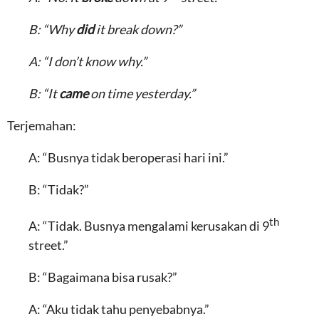
B: “Why
did
it break down?”
A: “I don’t know why.”
B: “It
came
on time yesterday.”
Terjemahan:
A: “Busnya tidak beroperasi hari ini.”
B: “Tidak?”
th
A: “Tidak. Busnya mengalami kerusakan di 9
street.”
B: “Bagaimana bisa rusak?”
A: “Aku tidak tahu penyebabnya.”