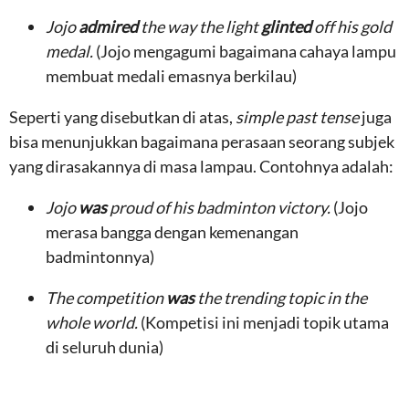
Jojo
admired
the way the light
glinted
off his gold
medal.
(Jojo mengagumi bagaimana cahaya lampu
membuat medali emasnya berkilau)
Seperti yang disebutkan di atas,
simple past tense
juga
bisa menunjukkan bagaimana perasaan seorang subjek
yang dirasakannya di masa lampau. Contohnya adalah:
Jojo
was
proud of his badminton victory.
(Jojo
merasa bangga dengan kemenangan
badmintonnya)
The competition
was
the trending topic in the
whole world.
(Kompetisi ini menjadi topik utama
di seluruh dunia)