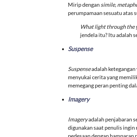
Mirip dengan
simile, metaph
perumpamaan sesuatu atas sua
What light through the y
jendela itu? Itu adalah 
Suspense
Suspense
adalah ketegangan 
menyukai cerita yang memili
memegang peran penting dal
Imagery
Imagery
adalah penjabaran 
digunakan saat penulis ingin
pedesaan dengan hamparan 