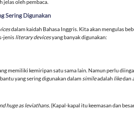
h jelas oleh pembaca.
ang Sering Digunakan
vices
dalam kaidah Bahasa Inggris. Kita akan mengulas be
s-jenis
literary devices
yang banyak digunakan:
ng memiliki kemiripan satu sama lain. Namun perlu diinga
a bantu yang sering digunakan dalam
simile
adalah
like
dan
nd huge as leviathans.
(Kapal-kapal itu keemasan dan besar