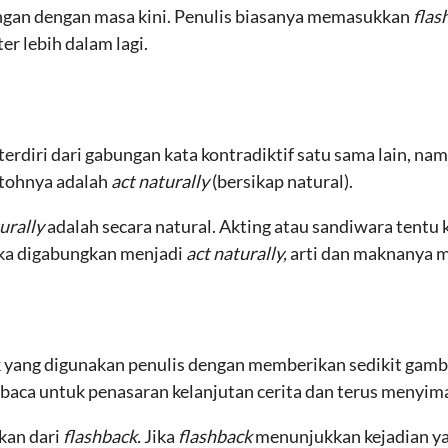
ngan dengan masa kini. Penulis biasanya memasukkan
flas
r lebih dalam lagi.
 terdiri dari gabungan kata kontradiktif satu sama lain, 
ntohnya adalah
act naturally
(bersikap natural).
urally
adalah secara natural. Akting atau sandiwara tentu
tika digabungkan menjadi
act naturally,
arti dan maknanya m
k yang digunakan penulis dengan memberikan sedikit gamba
baca untuk penasaran kelanjutan cerita dan terus menyima
ikan dari
flashback.
Jika
flashback
menunjukkan kejadian yan