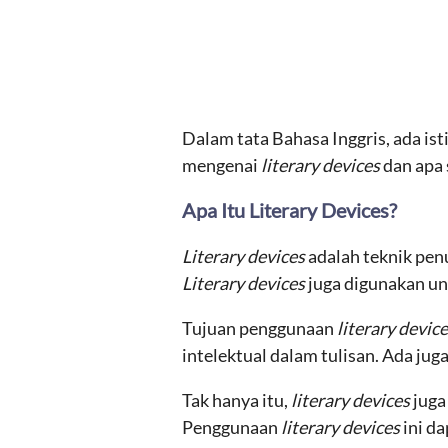
Dalam tata Bahasa Inggris, ada is
mengenai
literary devices
dan apa 
Apa Itu Literary Devices?
Literary devices
adalah teknik pen
Literary devices
juga digunakan un
Tujuan penggunaan
literary devic
intelektual dalam tulisan. Ada ju
Tak hanya itu,
literary devices
juga
Penggunaan
literary devices
ini d