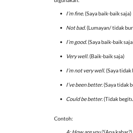
digunakan:
I’m fine.
(Saya baik-baik saja)
Not bad.
(Lumayan/ tidak bur
I’m good.
(Saya baik-baik saja
Very well.
(Baik-baik saja)
I’m not very well.
(Saya tidak 
I’ve been better.
(Saya tidak b
Could be better.
(Tidak begitu
Contoh:
A: How are you?
(Apa kabar?)