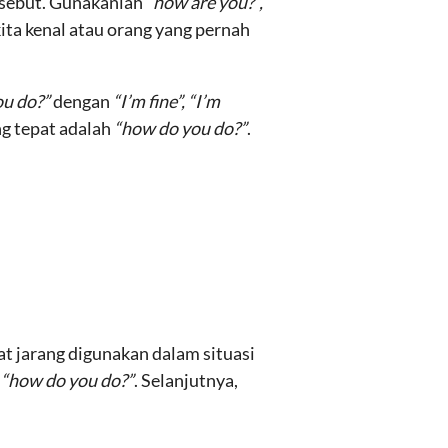
rsebut. Gunakanlah
“how are you?”,
kita kenal atau orang yang pernah
ou do?”
dengan
“I’m fine”, “I’m
g tepat adalah
“how do you do?”
.
t jarang digunakan dalam situasi
h
“how do you do?”
. Selanjutnya,