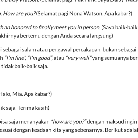
. How are you?
(Selamat pagi Nona Watson. Apa kabar?)
uch an honored to finally meet you in person.
(Saya baik-baik
akhirnya bertemu dengan Anda secara langsung)
ai sebagai salam atau pengawal percakapan, bukan sebagai 
ah
“I’m fine”, “I’m good”,
atau
“very well”
yang semuanya bera
tidak baik-baik saja.
Halo, Mia. Apa kabar?)
ik saja. Terima kasih)
 bisa saja menanyakan
“how are you?”
dengan maksud ingin
 sesuai dengan keadaan kita yang sebenarnya. Berikut adal