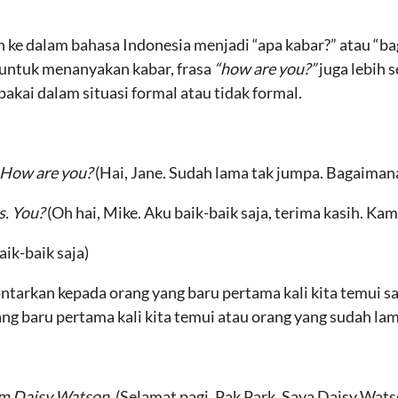
n ke dalam bahasa Indonesia menjadi “apa kabar?” atau “b
i untuk menanyakan kabar, frasa
“how are you?”
juga lebih 
pakai dalam situasi formal atau tidak formal.
. How are you?
(Hai, Jane. Sudah lama tak jumpa. Bagaima
ks. You?
(Oh hai, Mike. Aku baik-baik saja, terima kasih. Kam
aik-baik saja)
ontarkan kepada orang yang baru pertama kali kita temui s
ng baru pertama kali kita temui atau orang yang sudah lama
I’m Daisy Watson.
(Selamat pagi, Pak Park. Saya Daisy Wats