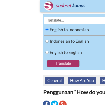
sederet
kamus
English to Indonesian
Indonesian to English
English to English
General
How Are You
H
Penggunaan “How do you 