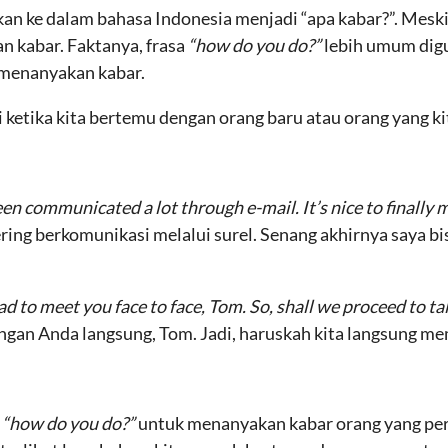
an ke dalam bahasa Indonesia menjadi “apa kabar?”. Meskip
n kabar. Faktanya, frasa
“how do you do?”
lebih umum dig
 menanyakan kabar.
 ketika kita bertemu dengan orang baru atau orang yang k
n communicated a lot through e-mail. It’s nice to finally 
sering berkomunikasi melalui surel. Senang akhirnya saya 
ad to meet you face to face, Tom. So, shall we proceed to t
gan Anda langsung, Tom. Jadi, haruskah kita langsung mem
n
“how do you do?”
untuk menanyakan kabar orang yang per