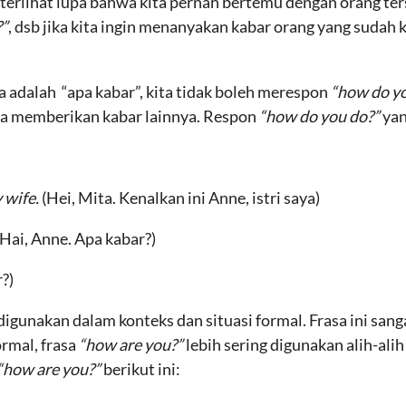
 terlihat lupa bahwa kita pernah bertemu dengan orang te
?”
, dsb jika kita ingin menanyakan kabar orang yang sudah 
a adalah “apa kabar”, kita tidak boleh merespon
“how do y
sa memberikan kabar lainnya. Respon
“how do you do?”
yan
y wife.
(Hei, Mita. Kenalkan ini Anne, istri saya)
(Hai, Anne. Apa kabar?)
?)
gunakan dalam konteks dan situasi formal. Frasa ini sanga
ormal, frasa
“how are you?”
lebih sering digunakan alih-ali
“how are you?”
berikut ini: