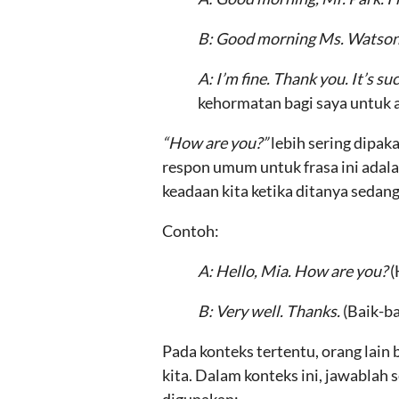
B: Good morning Ms. Watson
A: I’m fine. Thank you. It’s s
kehormatan bagi saya untuk 
“How are you?”
lebih sering dipak
respon umum untuk frasa ini adal
keadaan kita ketika ditanya sedang 
Contoh:
A: Hello, Mia. How are you?
(
B: Very well. Thanks.
(Baik-ba
Pada konteks tertentu, orang lain
kita. Dalam konteks ini, jawablah