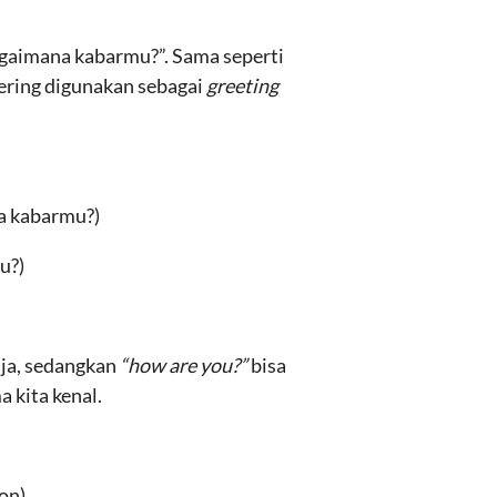
agaimana kabarmu?”. Sama seperti
sering digunakan sebagai
greeting
na kabarmu?)
u?)
aja, sedangkan
“how are you?”
bisa
 kita kenal.
on)