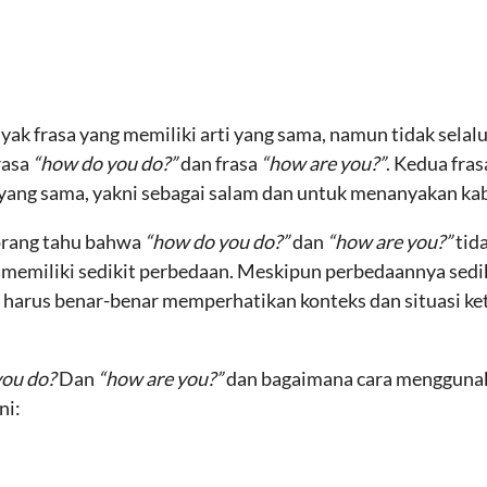
ak frasa yang memiliki arti yang sama, namun tidak selalu
rasa
“how do you do?”
dan frasa
“how are you?”
. Kedua fras
i yang sama, yakni sebagai salam dan untuk menanyakan kab
orang tahu bahwa
“how do you do?”
dan
“how are you?”
tid
 memiliki sedikit perbedaan. Meskipun perbedaannya sedik
a harus benar-benar memperhatikan konteks dan situasi ke
you do?
Dan
“how are you?”
dan bagaimana cara menggunakan
ni: