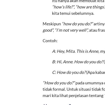
itu hanya akan membuat kita
“how’s life?”, “how are things
kita temui sebelumnya.
Meskipun
“how do you do?”
artiny
good”, “I’m not very well”,
atau fra
Contoh:
A: Hey, Mita. This is Anne, m
B: Hi, Anne. How do you do?
C: How do you do?
(Apa kabar
“How do you do?”
pada umumnya di
tidak formal. Untuk situasi tidak f
mari kita lihat penjelasan tentang