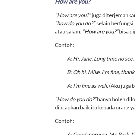
How are you?
“How are you?”
juga diterjemahka
“how do you do?”,
selain berfungs
atau salam.
“How are you?”
bisa di
Contoh:
A: Hi, Jane. Long time no see
B: Oh hi, Mike. I’m fine, than
A: I’m fine as well.
(Aku juga b
“How do you do?”
hanya boleh dil
diucapkan baik itu kepada orang ya
Contoh:
A: Good morning, Mr. Park. 