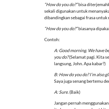
“How do you do?”
bisa diterjemahk
sekali digunakan untuk menanyaka
dibandingkan sebagai frasa untuk
“How do you do?”
biasanya dipakai
Contoh:
A: Good morning. We have bee
you do?
(Selamat pagi. Kita 
langsung, John. Apa kabar?)
B: How do you do? I’m also gl
Saya juga senang bertemu den
A: Sure.
(Baik)
Jangan pernah menggunaka