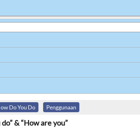
ow Do You Do
Penggunaan
do” & “How are you”