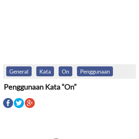
General
Kata
On
Penggunaan
Penggunaan Kata “On”