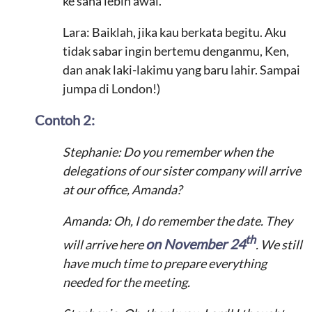
ke sana lebih awal.
Lara: Baiklah, jika kau berkata begitu. Aku
tidak sabar ingin bertemu denganmu, Ken,
dan anak laki-lakimu yang baru lahir. Sampai
jumpa di London!)
Contoh 2:
Stephanie: Do you remember when the
delegations of our sister company will arrive
at our office, Amanda?
Amanda: Oh, I do remember the date. They
th
on November 24
will arrive here
. We still
have much time to prepare everything
needed for the meeting.