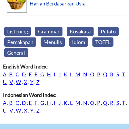
Harian Berdasarkan Usia
Listening
Grammar
Kosakata
Pidato
Percakapan
Menulis
Idiom
TOEFL
General
English Word Index:
A
.
B
.
C
.
D
.
E
.
F
.
G
.
H
.
I
.
J
.
K
.
L
.
M
.
N
.
O
.
P
.
Q
.
R
.
S
.
T
.
U
.
V
.
W
.
X
.
Y
.
Z
Indonesian Word Index:
A
.
B
.
C
.
D
.
E
.
F
.
G
.
H
.
I
.
J
.
K
.
L
.
M
.
N
.
O
.
P
.
Q
.
R
.
S
.
T
.
U
.
V
.
W
.
X
.
Y
.
Z