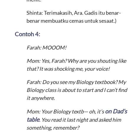
Shinta: Terimakasih, Ara. Gadis itu benar-
benar membuatku cemas untuk sesaat.)
Contoh 4:
Farah: MOOOM!
Mom: Yes, Farah? Why are you shouting like
that? It was shocking me, your voice!
Farah: Do you see my Biology textbook? My
Biology class is about to start and I can’t find
it anywhere.
on Dad’s
Mom: Your Biology textb— oh, it’s
table
. You read it last night and asked him
something, remember?