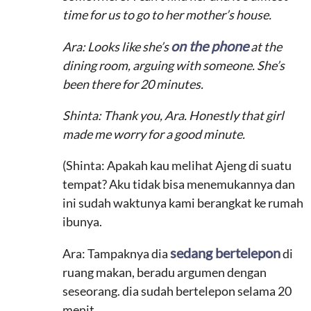
time for us to go to her mother’s house.
on the phone
Ara: Looks like she’s
at the
dining room, arguing with someone. She’s
been there for 20 minutes.
Shinta: Thank you, Ara. Honestly that girl
made me worry for a good minute.
(Shinta: Apakah kau melihat Ajeng di suatu
tempat? Aku tidak bisa menemukannya dan
ini sudah waktunya kami berangkat ke rumah
ibunya.
sedang bertelepon
Ara: Tampaknya dia
di
ruang makan, beradu argumen dengan
seseorang. dia sudah bertelepon selama 20
menit.