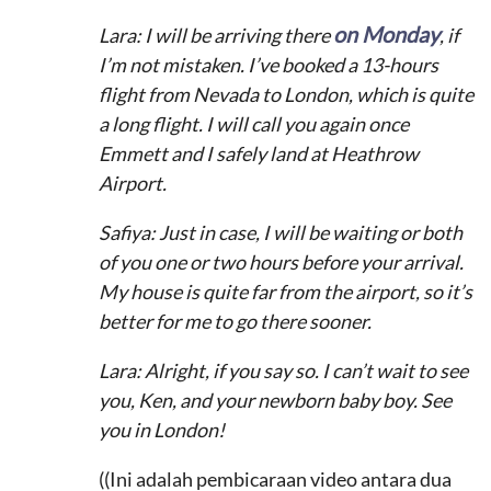
on Monday
Lara: I will be arriving there
, if
I’m not mistaken. I’ve booked a 13-hours
flight from Nevada to London, which is quite
a long flight. I will call you again once
Emmett and I safely land at Heathrow
Airport.
Safiya: Just in case, I will be waiting or both
of you one or two hours before your arrival.
My house is quite far from the airport, so it’s
better for me to go there sooner.
Lara: Alright, if you say so. I can’t wait to see
you, Ken, and your newborn baby boy. See
you in London!
((Ini adalah pembicaraan video antara dua