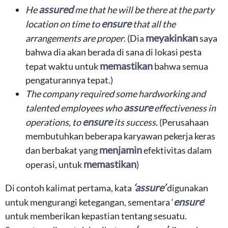
assured
He
me that he will be there at the party
ensure
location on time to
that all the
meyakinkan
arrangements are proper
. (Dia
saya
bahwa dia akan berada di sana di lokasi pesta
memastikan
tepat waktu untuk
bahwa semua
pengaturannya tepat.)
The company required some hardworking and
assure
talented employees who
effectiveness in
ensure
operations, to
its success.
(Perusahaan
membutuhkan beberapa karyawan pekerja keras
menjamin
dan berbakat yang
efektivitas dalam
memastikan
operasi, untuk
)
‘assure’
Di contoh kalimat pertama, kata
digunakan
ensure
untuk mengurangi ketegangan, sementara ‘
‘
untuk memberikan kepastian tentang sesuatu.