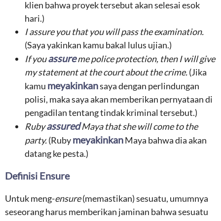
klien bahwa proyek tersebut akan selesai esok
hari.)
I assure you that you will pass the examination.
(Saya yakinkan kamu bakal lulus ujian.)
assure
If you
me police protection, then I will give
my statement at the court about the crime.
(Jika
meyakinkan
kamu
saya dengan perlindungan
polisi, maka saya akan memberikan pernyataan di
pengadilan tentang tindak kriminal tersebut.)
assured
Ruby
Maya that she will come to the
meyakinkan
party.
(Ruby
Maya bahwa dia akan
datang ke pesta.)
Definisi Ensure
Untuk meng-
ensure
(memastikan) sesuatu, umumnya
seseorang harus memberikan jaminan bahwa sesuatu