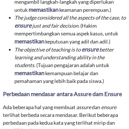
mengambil langkah-langkah yang diperlukan
memastikan
untuk
keamanan perempuan.)
The judge considered all the aspects of the case, to
ensure
just and fair decision.
(Hakim
mempertimbangkan semua aspek kasus, untuk
memastikan
keputusan yang adil dan adil.)
ensure
The objective of teaching is to
better
learning and understanding ability in the
students.
(Tujuan pengajaran adalah untuk
memastikan
kemampuan belajar dan
pemahaman yang lebih baik pada siswa.)
Perbedaan mendasar antara Assure dam Ensure
Ada beberapa hal yang membuat
assure
dan
ensure
terlihat berbeda secara mendasar. Berikut beberapa
perbedaan pada kedua kata yang terlihat mirip dan