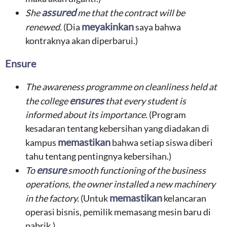
assured
She
me that the contract will be
meyakinkan
renewed.
(Dia
saya bahwa
kontraknya akan diperbarui.)
Ensure
The awareness programme on cleanliness held at
ensures
the college
that every student is
informed about its importance.
(Program
kesadaran tentang kebersihan yang diadakan di
memastikan
kampus
bahwa setiap siswa diberi
tahu tentang pentingnya kebersihan.)
ensure
To
smooth functioning of the business
operations, the owner installed a new machinery
memastikan
in the factory.
(Untuk
kelancaran
operasi bisnis, pemilik memasang mesin baru di
pabrik.)