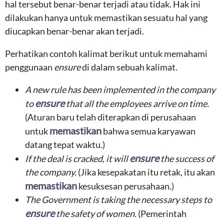
hal tersebut benar-benar terjadi atau tidak. Hak ini
dilakukan hanya untuk memastikan sesuatu hal yang
diucapkan benar-benar akan terjadi.
Perhatikan contoh kalimat berikut untuk memahami
penggunaan
ensure
di dalam sebuah kalimat.
A new rule has been implemented in the company
ensure
to
that all the employees arrive on time.
(Aturan baru telah diterapkan di perusahaan
memastikan
untuk
bahwa semua karyawan
datang tepat waktu.)
ensure
If the deal is cracked, it will
the success of
the company.
(Jika kesepakatan itu retak, itu akan
memastikan
kesuksesan perusahaan.)
The Government is taking the necessary steps to
ensure
the safety of women.
(Pemerintah