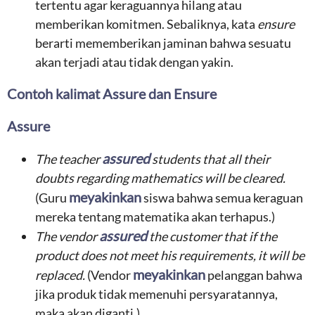
tertentu agar keraguannya hilang atau
memberikan komitmen. Sebaliknya, kata
ensure
berarti mememberikan jaminan bahwa sesuatu
akan terjadi atau tidak dengan yakin.
Contoh kalimat Assure dan Ensure
Assure
assured
The teacher
students that all their
doubts regarding mathematics will be cleared.
meyakinkan
(Guru
siswa bahwa semua keraguan
mereka tentang matematika akan terhapus.)
assured
The vendor
the customer that if the
product does not meet his requirements, it will be
meyakinkan
replaced.
(Vendor
pelanggan bahwa
jika produk tidak memenuhi persyaratannya,
maka akan diganti.)