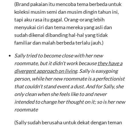
(Brand pakaian itu mencoba tema berbeda untuk
koleksi musim semi dan musim dingin tahun ini,
tapi aku rasa itu gagal. Orang-orang lebih
menyukai ciri dan tema mereka yang asli dan
sudah dikenal dibanding hal-hal yang tidak
familiar dan malah berbeda terlalu jauh.)
Sally tried to become close with her new
roommate, but it didn’t work because
they have a
divergent approach on living
. Sally is easygoing
person, while her new roommate is a perfectionist
that couldn’t stand event a dust. And for Sally, she
only clean when she feels like to and never
intended to change her thought on it; so is her new
roommate
(Sally sudah berusaha untuk dekat dengan teman