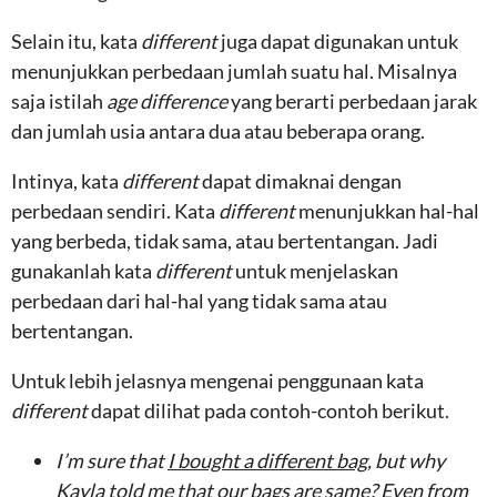
Selain itu, kata
different
juga dapat digunakan untuk
menunjukkan perbedaan jumlah suatu hal. Misalnya
saja istilah
age difference
yang berarti perbedaan jarak
dan jumlah usia antara dua atau beberapa orang.
Intinya, kata
different
dapat dimaknai dengan
perbedaan sendiri. Kata
different
menunjukkan hal-hal
yang berbeda, tidak sama, atau bertentangan. Jadi
gunakanlah kata
different
untuk menjelaskan
perbedaan dari hal-hal yang tidak sama atau
bertentangan.
Untuk lebih jelasnya mengenai penggunaan kata
different
dapat dilihat pada contoh-contoh berikut.
I’m sure that
I bought a different bag
, but why
Kayla told me that our bags are same? Even from