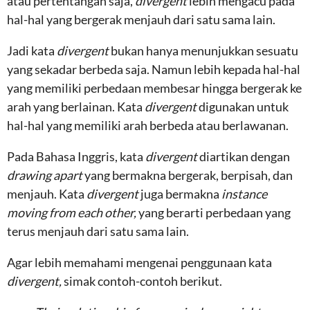
atau pertentangan saja,
divergent
lebih mengacu pada
hal-hal yang bergerak menjauh dari satu sama lain.
Jadi kata
divergent
bukan hanya menunjukkan sesuatu
yang sekadar berbeda saja. Namun lebih kepada hal-hal
yang memiliki perbedaan membesar hingga bergerak ke
arah yang berlainan. Kata
divergent
digunakan untuk
hal-hal yang memiliki arah berbeda atau berlawanan.
Pada Bahasa Inggris, kata
divergent
diartikan dengan
drawing apart
yang bermakna bergerak, berpisah, dan
menjauh. Kata
divergent
juga bermakna
instance
moving from each other,
yang berarti perbedaan yang
terus menjauh dari satu sama lain.
Agar lebih memahami mengenai penggunaan kata
divergent,
simak contoh-contoh berikut.