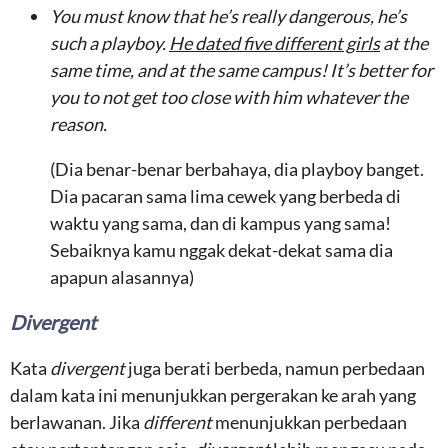
You must know that he’s really dangerous, he’s
such a playboy.
He dated five different girls
at the
same time, and at the same campus! It’s better for
you to not get too close with him whatever the
reason.
(Dia benar-benar berbahaya, dia playboy banget.
Dia pacaran sama lima cewek yang berbeda di
waktu yang sama, dan di kampus yang sama!
Sebaiknya kamu nggak dekat-dekat sama dia
apapun alasannya)
Divergent
Kata
divergent
juga berati berbeda, namun perbedaan
dalam kata ini menunjukkan pergerakan ke arah yang
berlawanan. Jika
different
menunjukkan perbedaan