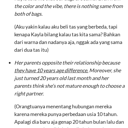
the color and the vibe, there is nothing same from
both of bags.
(Aku yakin kalau aku beli tas yang berbeda, tapi
kenapa Kayla bilang kalau tas kita sama? Bahkan
dari warna dan nadanya aja, nggak ada yang sama
dari dua tas itu)
Her parents opposite their relationship because
they have 10 years age difference.
Moreover, she
just turned 20 years old last month and her
parents think she’s not mature enough to choose a
right partner.
(Orangtuanya menentang hubungan mereka
karena mereka punya perbedaan usia 10 tahun.
Apalagi dia baru aja genap 20 tahun bulan lalu dan