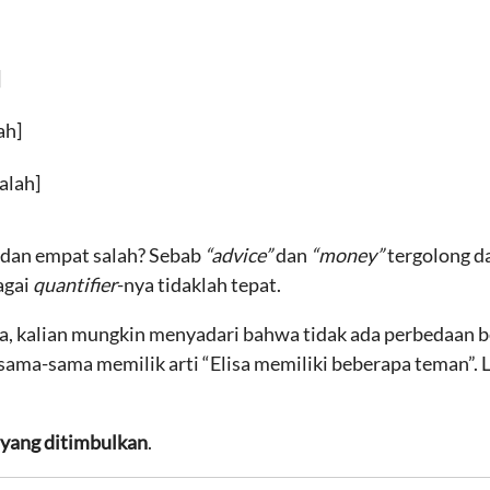
]
ah]
alah]
 dan empat salah? Sebab
“advice”
dan
“money”
tergolong d
agai
quantifier
-nya tidaklah tepat.
ua, kalian mungkin menyadari bahwa tidak ada perbedaan b
a sama-sama memilik arti “Elisa memiliki beberapa teman”. 
 yang ditimbulkan
.