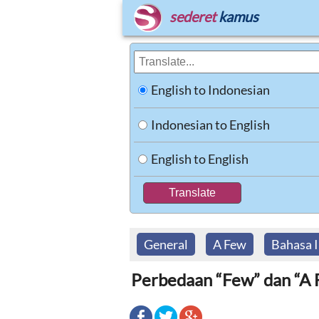
sederet
kamus
English to Indonesian
Indonesian to English
English to English
General
A Few
Bahasa I
Perbedaan “Few” dan “A F