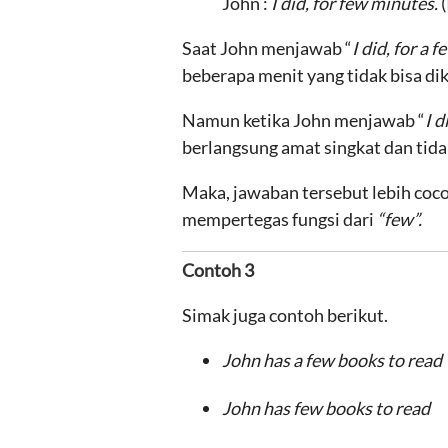
John :
I did, for few minutes.
(
Saat John menjawab “
I did, for a 
beberapa menit yang tidak bisa di
Namun ketika John menjawab “
I d
berlangsung amat singkat dan tida
Maka, jawaban tersebut lebih coc
mempertegas fungsi dari
“few”.
Contoh 3
Simak juga contoh berikut.
John has a few books to read
John has few books to read