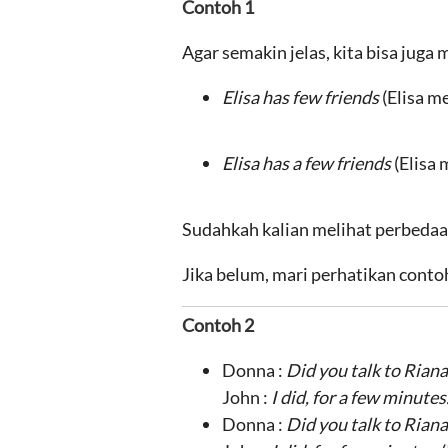
Contoh 1
Agar semakin jelas, kita bisa juga
Elisa has few friends
(Elisa m
Elisa has a few friends
(Elisa
Sudahkah kalian melihat perbeda
Jika belum, mari perhatikan conto
Contoh 2
Donna :
Did you talk to Riana
John :
I did, for a few minutes
Donna :
Did you talk to Riana