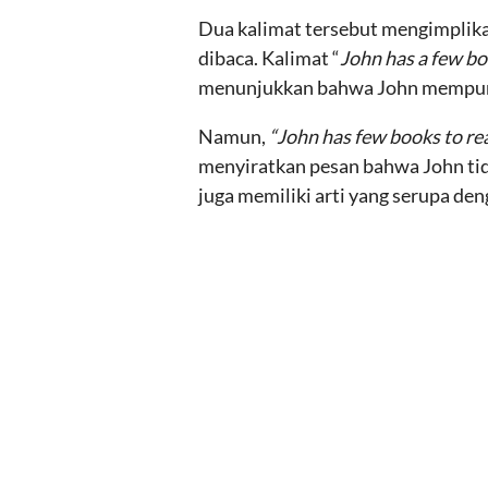
Dua kalimat tersebut mengimplika
dibaca. Kalimat “
John has a few bo
menunjukkan bahwa John mempunya
Namun,
“John has few books to re
menyiratkan pesan bahwa John tid
juga memiliki arti yang serupa de