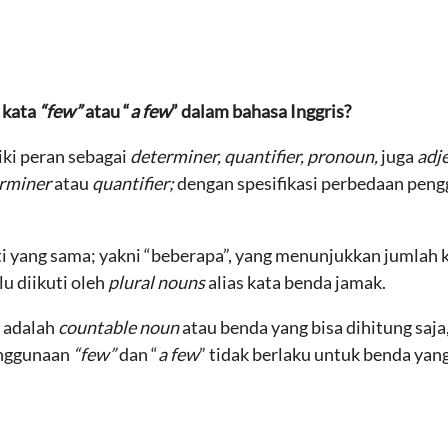
 kata
“few”
atau “
a few
” dalam bahasa Inggris?
ki peran sebagai
determiner, quantifier, pronoun,
juga
adje
rminer
atau
quantifier;
dengan spesifikasi perbedaan pen
ti yang sama; yakni “beberapa”, yang menunjukkan jumlah ke
alu diikuti oleh
plural nouns
alias kata benda jamak.
 adalah
countable noun
atau benda yang bisa dihitung saja,
penggunaan
“few”
dan “
a few
” tidak berlaku untuk benda yang