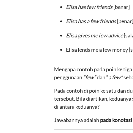
Elisa has few friends
[benar]
Elisa has a few friends
[benar
Elisa gives me few advice
[sal
Elisa lends me a few money [s
Mengapa contoh pada poin ke tiga
penggunaan
“few”
dan “
a
few”
seb
Pada contoh di poin ke satu dan d
tersebut. Bila diartikan, keduany
di antara keduanya?
Jawabannya adalah
pada konotasi