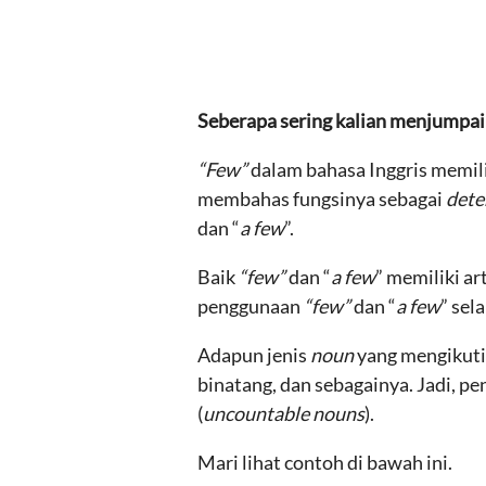
Seberapa sering kalian menjumpai
“Few”
dalam bahasa Inggris memili
membahas fungsinya sebagai
dete
dan “
a few
”.
Baik
“few”
dan “
a few
” memiliki ar
penggunaan
“few”
dan “
a few
” sel
Adapun jenis
noun
yang mengikuti
binatang, dan sebagainya. Jadi, 
(
uncountable nouns
).
Mari lihat contoh di bawah ini.