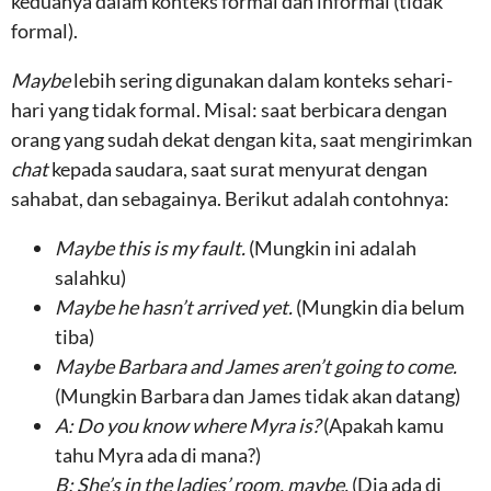
keduanya dalam konteks formal dan informal (tidak
formal).
Maybe
lebih sering digunakan dalam konteks sehari-
hari yang tidak formal. Misal: saat berbicara dengan
orang yang sudah dekat dengan kita, saat mengirimkan
chat
kepada saudara, saat surat menyurat dengan
sahabat, dan sebagainya. Berikut adalah contohnya:
Maybe this is my fault.
(Mungkin ini adalah
salahku)
Maybe he hasn’t arrived yet.
(Mungkin dia belum
tiba)
Maybe Barbara and James aren’t going to come.
(Mungkin Barbara dan James tidak akan datang)
A:
Do you know where Myra is?
(Apakah kamu
tahu Myra ada di mana?)
B:
She’s in the ladies’ room, maybe.
(Dia ada di