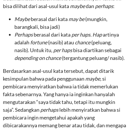
bisa dilihat dari asal-usul kata
maybe
dan
perhaps
:
Maybe
berasal dari kata
may be
(mungkin,
barangkali, bisa jadi)
Perhaps
berasal dari kata
per haps. Hap
artinya
adalah
fortune
(nasib) atau
chance
(peluang,
nasib). Untuk itu,
per haps
bisa diartikan sebagai
depending on chance
(tergantung peluang/ nasib).
Berdasarkan asal-usul kata tersebut, dapat ditarik
kesimpulan bahwa pada penggunaan
maybe,
si
pembicara menyiratkan bahwa ia tidak memerlukan
fakta sebenarnya. Yang hanya ia inginkan hanyalah
mengutarakan “saya tidak tahu, tetapi itu mungkin
saja”. Sedangkan
perhaps
lebih menyiratkan bahwa si
pembicara ingin mengetahui apakah yang
dibicarakannya memang benar atau tidak, dan mengapa