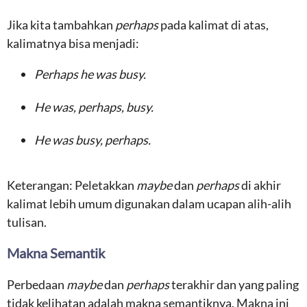
Jika kita tambahkan
perhaps
pada kalimat di atas,
kalimatnya bisa menjadi:
Perhaps he was busy.
He was, perhaps, busy.
He was busy, perhaps.
Keterangan: Peletakkan
maybe
dan
perhaps
di akhir
kalimat lebih umum digunakan dalam ucapan alih-alih
tulisan.
Makna Semantik
Perbedaan
maybe
dan
perhaps
terakhir dan yang paling
tidak kelihatan adalah makna semantiknya. Makna ini