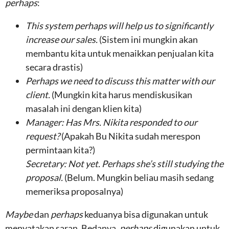
perhaps
:
This system perhaps will help us to significantly
increase our sales.
(Sistem ini mungkin akan
membantu kita untuk menaikkan penjualan kita
secara drastis)
Perhaps we need to discuss this matter with our
client.
(Mungkin kita harus mendiskusikan
masalah ini dengan klien kita)
Manager: Has Mrs. Nikita responded to our
request?
(Apakah Bu Nikita sudah merespon
permintaan kita?)
Secretary:
Not yet. Perhaps she’s still studying the
proposal.
(Belum. Mungkin beliau masih sedang
memeriksa proposalnya)
Maybe
dan
perhaps
keduanya bisa digunakan untuk
menyatakan saran. Bedanya,
perhaps
digunakan untuk