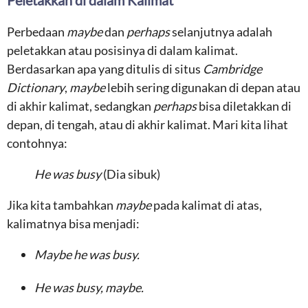
Peletakkan di dalam Kalimat
Perbedaan
maybe
dan
perhaps
selanjutnya adalah
peletakkan atau posisinya di dalam kalimat.
Berdasarkan apa yang ditulis di situs
Cambridge
Dictionary
,
maybe
lebih sering digunakan di depan atau
di akhir kalimat, sedangkan
perhaps
bisa diletakkan di
depan, di tengah, atau di akhir kalimat. Mari kita lihat
contohnya:
He was busy
(Dia sibuk)
Jika kita tambahkan
maybe
pada kalimat di atas,
kalimatnya bisa menjadi:
Maybe he was busy.
He was busy, maybe.