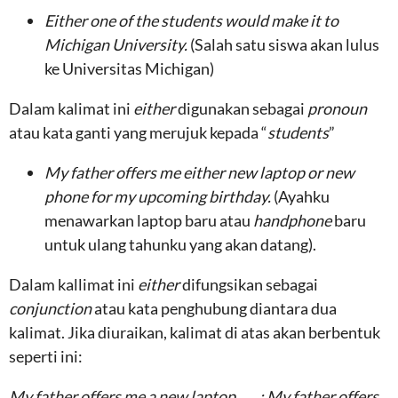
Either
one of the students would make it to
Michigan University.
(Salah satu siswa akan lulus
ke Universitas Michigan)
Dalam kalimat ini
either
digunakan sebagai
pronoun
atau kata ganti yang merujuk kepada “
students
”
My father offers me either new laptop or new
phone for my upcoming birthday.
(Ayahku
menawarkan laptop baru atau
handphone
baru
untuk ulang tahunku yang akan datang).
Dalam kallimat ini
either
difungsikan sebagai
conjunction
atau kata penghubung diantara dua
kalimat. Jika diuraikan, kalimat di atas akan berbentuk
seperti ini:
My father offers me a new laptop ….. ; My father offers