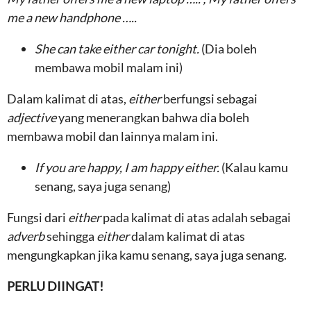
me a new handphone …..
She can take either car tonight.
(Dia boleh
membawa mobil malam ini)
Dalam kalimat di atas,
either
berfungsi sebagai
adjective
yang menerangkan bahwa dia boleh
membawa mobil dan lainnya malam ini.
If you are happy, I am happy either.
(Kalau kamu
senang, saya juga senang)
Fungsi dari
either
pada kalimat di atas adalah sebagai
adverb
sehingga
either
dalam kalimat di atas
mengungkapkan jika kamu senang, saya juga senang.
PERLU DIINGAT!