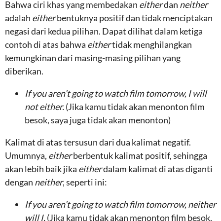
Bahwa ciri khas yang membedakan
either
dan
neither
adalah
either
bentuknya positif dan tidak menciptakan
negasi dari kedua pilihan. Dapat dilihat dalam ketiga
contoh di atas bahwa
either
tidak menghilangkan
kemungkinan dari masing-masing pilihan yang
diberikan.
If you aren’t going to watch film tomorrow, I will
not either.
(Jika kamu tidak akan menonton film
besok, saya juga tidak akan menonton)
Kalimat di atas tersusun dari dua kalimat negatif.
Umumnya,
either
berbentuk kalimat positif, sehingga
akan lebih baik jika
either
dalam kalimat di atas diganti
dengan
neither
, seperti ini:
If you aren’t going to watch film tomorrow, neither
will I.
(Jika kamu tidak akan menonton film besok,