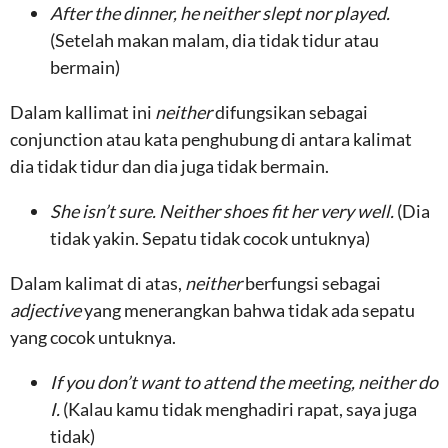
After the dinner, he neither slept nor played.
(Setelah makan malam, dia tidak tidur atau
bermain)
Dalam kallimat ini
neither
difungsikan sebagai
conjunction atau kata penghubung di antara kalimat
dia tidak tidur dan dia juga tidak bermain.
She isn’t sure. Neither shoes fit her very well.
(Dia
tidak yakin. Sepatu tidak cocok untuknya)
Dalam kalimat di atas,
neither
berfungsi sebagai
adjective
yang menerangkan bahwa tidak ada sepatu
yang cocok untuknya.
If you don’t want to attend the meeting, neither do
I.
(Kalau kamu tidak menghadiri rapat, saya juga
tidak)