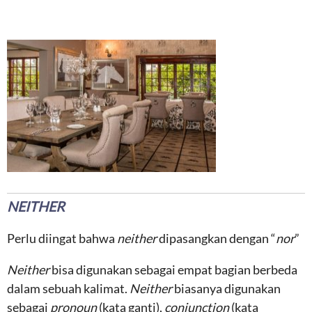
NEITHER
Perlu diingat bahwa
neither
dipasangkan dengan “
nor
”
Neither
bisa digunakan sebagai empat bagian berbeda
dalam sebuah kalimat.
Neither
biasanya digunakan
sebagai
pronoun
(kata ganti),
conjunction
(kata