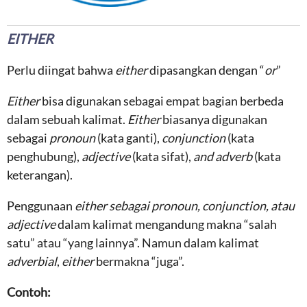
EITHER
Perlu diingat bahwa
either
dipasangkan dengan “
or
”
Either
bisa digunakan sebagai empat bagian berbeda
dalam sebuah kalimat.
Either
biasanya digunakan
sebagai
pronoun
(kata ganti),
conjunction
(kata
penghubung),
adjective
(kata sifat),
and adverb
(kata
keterangan).
Penggunaan
either sebagai pronoun, conjunction, atau
adjective
dalam kalimat mengandung makna “salah
satu” atau “yang lainnya”. Namun dalam kalimat
adverbial
,
either
bermakna “juga”.
Contoh: