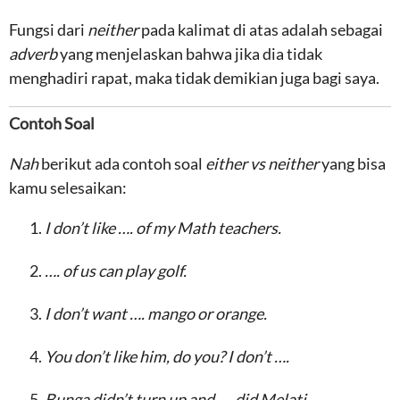
Fungsi dari
neither
pada kalimat di atas adalah sebagai
adverb
yang menjelaskan bahwa jika dia tidak
menghadiri rapat, maka tidak demikian juga bagi saya.
Contoh Soal
Nah
berikut ada contoh soal
either vs neither
yang bisa
kamu selesaikan:
I don’t like …. of my Math teachers.
…. of us can play golf.
I don’t want …. mango or orange.
You don’t like him, do you? I don’t ….
Bunga didn’t turn up and …. did Melati.