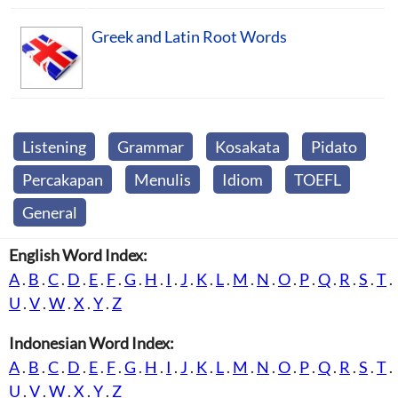
Greek and Latin Root Words
Listening
Grammar
Kosakata
Pidato
Percakapan
Menulis
Idiom
TOEFL
General
English Word Index:
A
.
B
.
C
.
D
.
E
.
F
.
G
.
H
.
I
.
J
.
K
.
L
.
M
.
N
.
O
.
P
.
Q
.
R
.
S
.
T
.
U
.
V
.
W
.
X
.
Y
.
Z
Indonesian Word Index:
A
.
B
.
C
.
D
.
E
.
F
.
G
.
H
.
I
.
J
.
K
.
L
.
M
.
N
.
O
.
P
.
Q
.
R
.
S
.
T
.
U
.
V
.
W
.
X
.
Y
.
Z