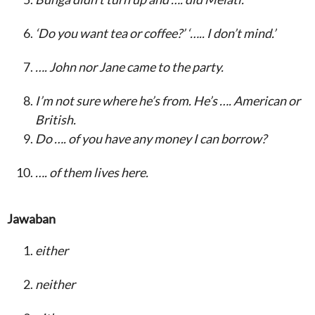
‘Do you want tea or coffee?’ ‘….. I don’t mind.’
…. John nor Jane came to the party.
I’m not sure where he’s from. He’s …. American or
British.
Do …. of you have any money I can borrow?
…. of them lives here.
Jawaban
either
neither