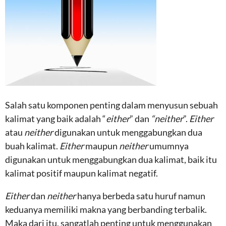
Salah satu komponen penting dalam menyusun sebuah
kalimat yang baik adalah “
either
” dan
“neither
”.
Either
atau
neither
digunakan untuk menggabungkan dua
buah kalimat.
Either
maupun
neither
umumnya
digunakan untuk menggabungkan dua kalimat, baik itu
kalimat positif maupun kalimat negatif.
Either
dan
neither
hanya berbeda satu huruf namun
keduanya memiliki makna yang berbanding terbalik.
Maka dari itu, sangatlah penting untuk menggunakan