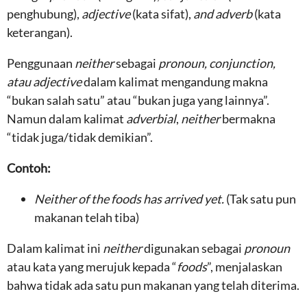
penghubung),
adjective
(kata sifat),
and adverb
(kata
keterangan).
Penggunaan
neither
sebagai
pronoun, conjunction,
atau adjective
dalam kalimat mengandung makna
“bukan salah satu” atau “bukan juga yang lainnya”.
Namun dalam kalimat
adverbial
,
neither
bermakna
“tidak juga/tidak demikian”.
Contoh:
Neither
of the foods has arrived yet.
(Tak satu pun
makanan telah tiba)
Dalam kalimat ini
neither
digunakan sebagai
pronoun
atau kata yang merujuk kepada “
foods
”, menjalaskan
bahwa tidak ada satu pun makanan yang telah diterima.