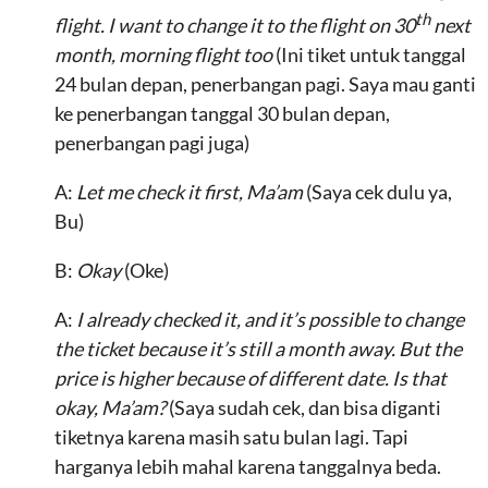
th
flight. I want to change it to the flight on 30
next
month, morning flight too
(Ini tiket untuk tanggal
24 bulan depan, penerbangan pagi. Saya mau ganti
ke penerbangan tanggal 30 bulan depan,
penerbangan pagi juga)
A:
Let me check it first, Ma’am
(Saya cek dulu ya,
Bu)
B:
Okay
(Oke)
A:
I already checked it, and it’s possible to change
the ticket because it’s still a month away. But the
price is higher because of different date. Is that
okay, Ma’am?
(Saya sudah cek, dan bisa diganti
tiketnya karena masih satu bulan lagi. Tapi
harganya lebih mahal karena tanggalnya beda.