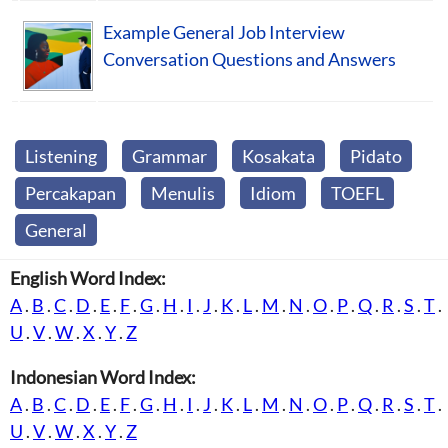
Example General Job Interview
Conversation Questions and Answers
Listening
Grammar
Kosakata
Pidato
Percakapan
Menulis
Idiom
TOEFL
General
English Word Index:
A
.
B
.
C
.
D
.
E
.
F
.
G
.
H
.
I
.
J
.
K
.
L
.
M
.
N
.
O
.
P
.
Q
.
R
.
S
.
T
.
U
.
V
.
W
.
X
.
Y
.
Z
Indonesian Word Index:
A
.
B
.
C
.
D
.
E
.
F
.
G
.
H
.
I
.
J
.
K
.
L
.
M
.
N
.
O
.
P
.
Q
.
R
.
S
.
T
.
U
.
V
.
W
.
X
.
Y
.
Z