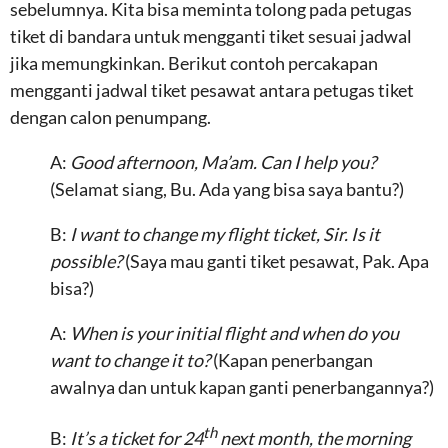
sebelumnya. Kita bisa meminta tolong pada petugas
tiket di bandara untuk mengganti tiket sesuai jadwal
jika memungkinkan. Berikut contoh percakapan
mengganti jadwal tiket pesawat antara petugas tiket
dengan calon penumpang.
A:
Good afternoon, Ma’am. Can I help you?
(Selamat siang, Bu. Ada yang bisa saya bantu?)
B:
I want to change my flight ticket, Sir. Is it
possible?
(Saya mau ganti tiket pesawat, Pak. Apa
bisa?)
A:
When is your initial flight and when do you
want to change it to?
(Kapan penerbangan
awalnya dan untuk kapan ganti penerbangannya?)
th
B:
It’s a ticket for 24
next month, the morning