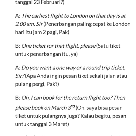
tanggal 23 Februari?)
A:
The earliest flight to London on that day is at
2.00 am, Sir
(Penerbangan paling cepat ke London
hari itu jam 2 pagi, Pak)
B:
One ticket for that flight, please
(Satu tiket
untuk penerbangan itu, ya)
A:
Do you want a one way or a round trip ticket,
Sir?
(Apa Anda ingin pesan tiket sekali jalan atau
pulang pergi, Pak?)
B:
Oh, I can book for the return flight too? Then
rd
please book on March 3
(Oh, saya bisa pesan
tiket untuk pulangnya juga? Kalau begitu, pesan
untuk tanggal 3 Maret)