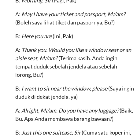
B:
Morning, Sir
(Pagi, Pak)
A:
May I have your ticket and passport, Ma’am?
(Boleh saya lihat tiket dan paspornya, Bu?)
B:
Here you are
(Ini, Pak)
A:
Thank you. Would you like a window seat or an
aisle seat, Ma’am?
(Terima kasih. Anda ingin
tempat duduk sebelah jendela atau sebelah
lorong, Bu?)
B:
I want to sit near the window, please
(Saya ingin
duduk di dekat jendela, ya)
A:
Alright, Ma’am. Do you have any luggage?
(Baik,
Bu. Apa Anda membawa barang bawaan?)
B:
Just this one suitcase, Sir
(Cuma satu koper ini,