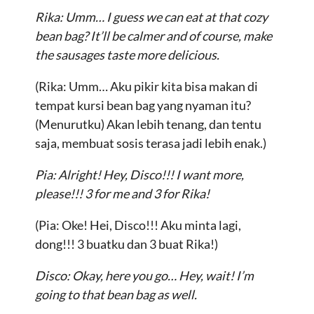
Rika: Umm… I guess we can eat at that cozy
bean bag? It’ll be calmer and of course, make
the sausages taste more delicious.
(Rika: Umm… Aku pikir kita bisa makan di
tempat kursi bean bag yang nyaman itu?
(Menurutku) Akan lebih tenang, dan tentu
saja, membuat sosis terasa jadi lebih enak.)
Pia: Alright! Hey, Disco!!! I want more,
please!!! 3 for me and 3 for Rika!
(Pia: Oke! Hei, Disco!!! Aku minta lagi,
dong!!! 3 buatku dan 3 buat Rika!)
Disco: Okay, here you go… Hey, wait! I’m
going to that bean bag as well.