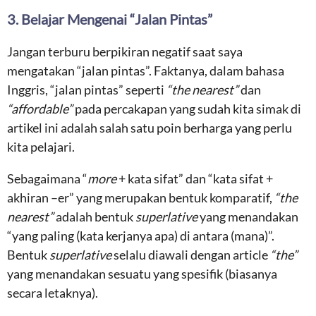
3. Belajar Mengenai “Jalan Pintas”
Jangan terburu berpikiran negatif saat saya
mengatakan “jalan pintas”. Faktanya, dalam bahasa
Inggris, “jalan pintas” seperti
“the nearest”
dan
“affordable”
pada percakapan yang sudah kita simak di
artikel ini adalah salah satu poin berharga yang perlu
kita pelajari.
Sebagaimana “
more
+ kata sifat” dan “kata sifat +
akhiran –er” yang merupakan bentuk komparatif,
“the
nearest”
adalah bentuk
superlative
yang menandakan
“yang paling (kata kerjanya apa) di antara (mana)”.
Bentuk
superlative
selalu diawali dengan article
“the”
yang menandakan sesuatu yang spesifik (biasanya
secara letaknya).