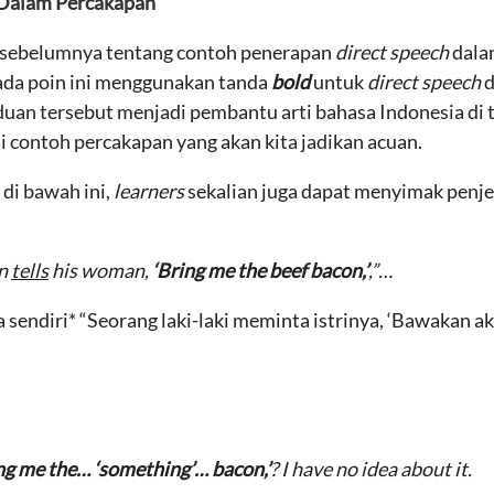
Dalam Percakapan
 sebelumnya tentang contoh penerapan
direct speech
dala
ada poin ini menggunakan tanda
bold
untuk
direct speech
duan tersebut menjadi pembantu arti bahasa Indonesia di 
contoh percakapan yang akan kita jadikan acuan.
di bawah ini,
learners
sekalian juga dapat menyimak penje
an
tells
his woman,
‘Bring me the beef bacon,’
,”…
sendiri* “Seorang laki-laki meminta istrinya, ‘Bawakan aku
ng me the… ‘something’… bacon,’
? I have no idea about it.