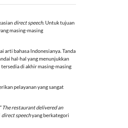
kasian
direct speech
. Untuk tujuan
 yang masing-masing
ai arti bahasa Indonesianya. Tanda
ndai hal-hal yang menunjukkan
 tersedia di akhir masing-masing
erikan pelayanan yang sangat
“
The restaurant delivered an
i
direct speech
yang berkategori