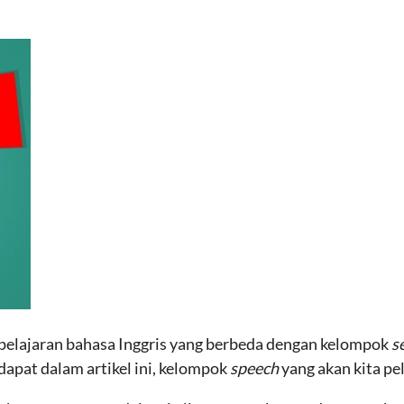
n pelajaran bahasa Inggris yang berbeda dengan kelompok
s
rdapat dalam artikel ini, kelompok
speech
yang akan kita pe