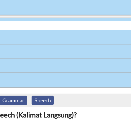
Grammar
Speech
peech (Kalimat Langsung)?