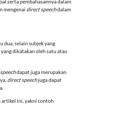
soal serta pembahasannya dalam
san mengenai
direct speech
dalam
u dua, selain subjek yang
 yang dikatakan oleh satu atau
 speech
dapat juga merupakan
nya,
direct speech
juga dapat
a.
artikel ini, yakni contoh