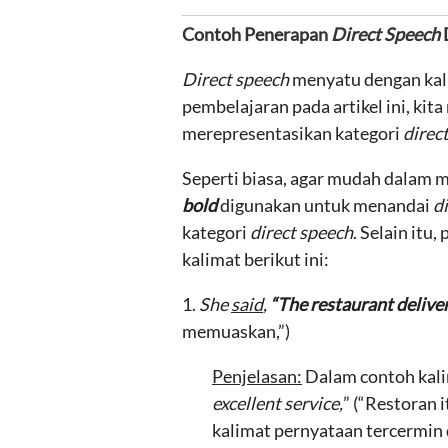
Contoh Penerapan
Direct Speech
Direct speech
menyatu dengan kal
pembelajaran pada artikel ini, kit
merepresentasikan kategori
direc
Seperti biasa, agar mudah dalam m
bold
digunakan untuk menandai
d
kategori
direct speech
. Selain itu
kalimat berikut ini:
1.
She
said
,
“The restaurant deliver
memuaskan,”)
Penjelasan:
Dalam contoh kali
excellent service,
” (“Restoran
kalimat pernyataan tercermin 