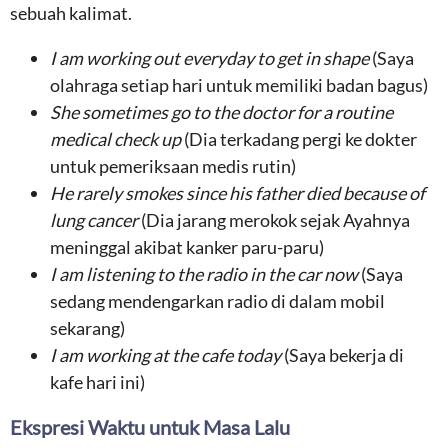
sebuah kalimat.
I am working out everyday to get in shape
(Saya
olahraga setiap hari untuk memiliki badan bagus)
She sometimes go to the doctor for a routine
medical check up
(Dia terkadang pergi ke dokter
untuk pemeriksaan medis rutin)
He rarely smokes since his father died because of
lung cancer
(Dia jarang merokok sejak Ayahnya
meninggal akibat kanker paru-paru)
I am listening to the radio in the car now
(Saya
sedang mendengarkan radio di dalam mobil
sekarang)
I am working at the cafe today
(Saya bekerja di
kafe hari ini)
Ekspresi Waktu untuk Masa Lalu