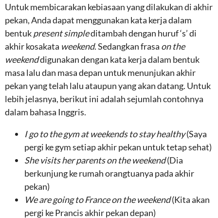
Untuk membicarakan kebiasaan yang dilakukan di akhir
pekan, Anda dapat menggunakan kata kerja dalam
bentuk
present simple
ditambah dengan huruf ‘s’ di
akhir kosakata
weekend
. Sedangkan frasa
on the
weekend
digunakan dengan kata kerja dalam bentuk
masa lalu dan masa depan untuk menunjukan akhir
pekan yang telah lalu ataupun yang akan datang. Untuk
lebih jelasnya, berikut ini adalah sejumlah contohnya
dalam bahasa Inggris.
I go to the gym at weekends to stay healthy
(Saya
pergi ke gym setiap akhir pekan untuk tetap sehat)
She visits her parents on the weekend
(Dia
berkunjung ke rumah orangtuanya pada akhir
pekan)
We are going to France on the weekend
(Kita akan
pergi ke Prancis akhir pekan depan)