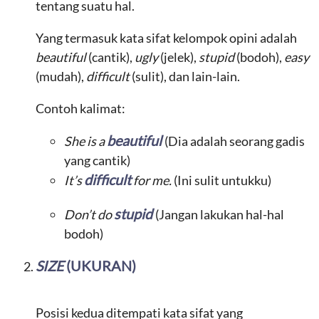
tentang suatu hal.
Yang termasuk kata sifat kelompok opini adalah
beautiful
(cantik),
ugly
(jelek),
stupid
(bodoh),
easy
(mudah),
difficult
(sulit), dan lain-lain.
Contoh kalimat:
beautiful
She is a
(Dia adalah seorang gadis
yang cantik)
difficult
It’s
for me.
(Ini sulit untukku)
stupid
Don’t do
(Jangan lakukan hal-hal
bodoh)
SIZE
(UKURAN)
Posisi kedua ditempati kata sifat yang