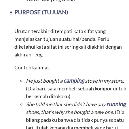
PURPOSE (TUJUAN)
Urutan terakhir ditempati kata sifat yang
menjelaskan tujuan suatu hal/benda. Perlu
diketahui kata sifat ini seringkali diakhiri dengan
akhiran –
ing.
Contoh kalimat:
camping
He just bought a
stove in my store.
(Dia baru saja membeli sebuah kompor untuk
berkemah ditokoku)
running
She told me that she didn’t have any
shoes, that’s why she bought a new one.
(Dia
bilang padaku bahwa dia tidak punya sepatu
lari, itulah kenapa dia membeli yang baru)