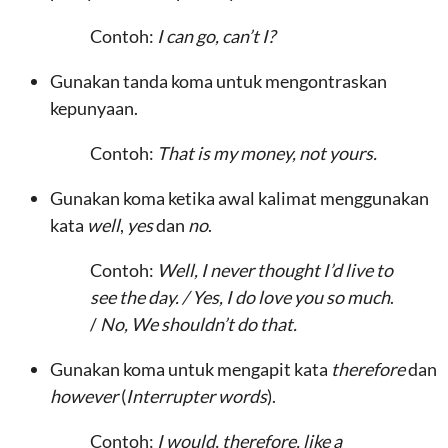
Contoh:
I can go, can’t I?
Gunakan tanda koma untuk mengontraskan
kepunyaan.
Contoh:
That is my money, not yours.
Gunakan koma ketika awal kalimat menggunakan
kata
well
,
yes
dan
no
.
Contoh:
Well, I never thought I’d live to
see the day. /
Yes, I do love you so much
.
/
No, We shouldn’t do that.
Gunakan koma untuk mengapit kata
therefore
dan
however
(
Interrupter words
).
Contoh:
I would, therefore, like a