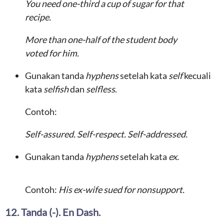
You need one-third a cup of sugar for that
recipe.
More than one-half of the student body
voted for him.
Gunakan tanda
hyphens
setelah kata
self
kecuali
kata
selfish
dan
selfless
.
Contoh:
Self-assured.
Self-respect.
Self-addressed.
Gunakan tanda
hyphens
setelah kata
ex.
Contoh:
His ex-wife sued for nonsupport.
12. Tanda (-). En Dash.