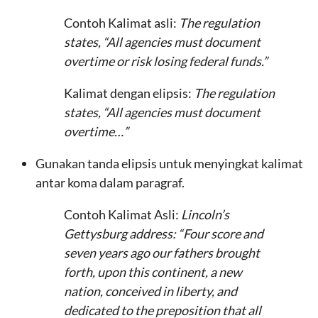
Contoh Kalimat asli:
The regulation
states, “All agencies must document
overtime or risk losing federal funds.”
Kalimat dengan elipsis:
The regulation
states, “All agencies must document
overtime…”
Gunakan tanda elipsis untuk menyingkat kalimat
antar koma dalam paragraf.
Contoh Kalimat Asli:
Lincoln’s
Gettysburg address: “Four score and
seven years ago our fathers brought
forth, upon this continent, a new
nation, conceived in liberty, and
dedicated to the preposition that all