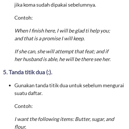
jika koma sudah dipakai sebelumnya.
Contoh:
When I finish here, I will be glad ti help you;
and that is a promise I will keep.
If she can, she will attempt that feat; and if
her husband is able, he will be there see her.
5. Tanda titik dua (:).
Gunakan tanda titik dua untuk sebelum mengurai
suatu daftar.
Contoh:
I want the following items: Butter, sugar, and
flour.