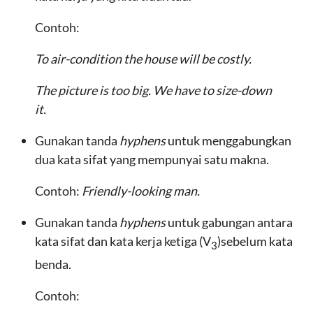
Contoh:
To air-condition the house will be costly.
The picture is too big. We have to size-down
it.
Gunakan tanda
hyphens
untuk menggabungkan
dua kata sifat yang mempunyai satu makna.
Contoh:
Friendly-looking man.
Gunakan tanda
hyphens
untuk gabungan antara
kata sifat dan kata kerja ketiga (V
)sebelum kata
3
benda.
Contoh: