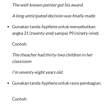
The well-known painter got his award.
A long-anticipated decision was finally made.
Gunakan tanda
hyphens
untuk menyebutkan
angka 21 (
twenty-one
) sampai 99 (
ninety-nine
).
Contoh:
The theacher had thirty-two children in her
classroom
I’m seventy-eight years old.
Gunakan tanda
hyphens
untuk rasio pembagian.
Contoh: