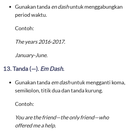
Gunakan tanda
en dash
untuk menggabungkan
period waktu.
Contoh:
The years 2016-2017.
January-June.
13. Tanda (—).
Em Dash.
Gunakan tanda
em dash
untuk mengganti koma,
semikolon, titik dua dan tanda kurung.
Contoh:
You are the friend—the only friend—who
offered me a help.