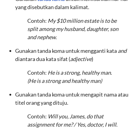
yang disebutkan dalam kalimat.
Contoh:
My $10 million estate is to be
split among my husband, daughter, son
and nephew.
Gunakan tanda koma untuk mengganti kata
and
diantara dua kata sifat (
adjective
)
Contoh:
He is a strong, healthy man.
(He is a strong and healthy man)
Gunakan tanda koma untuk mengapit nama atau
titel orang yang dituju.
Contoh:
Will you, James, do that
assignment for me?
/ Yes, doctor, I will.