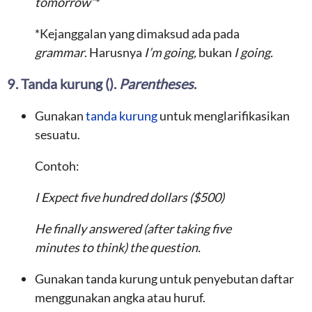
tomorrow”
*
*Kejanggalan yang dimaksud ada pada
grammar
. Harusnya
I’m going,
bukan
I going.
9. Tanda kurung ().
Parentheses
.
Gunakan
tanda kurung
untuk menglarifikasikan
sesuatu.
Contoh:
I Expect five hundred dollars ($500)
He finally answered (after taking five
minutes to think) the question.
Gunakan tanda kurung untuk penyebutan daftar
menggunakan angka atau huruf.