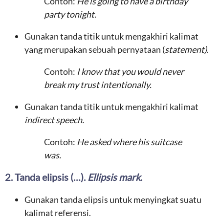
Contoh:
He is going to have a birthday
party tonight.
Gunakan tanda titik untuk mengakhiri kalimat
yang merupakan sebuah pernyataan (
statement)
.
Contoh:
I know that you would never
break my trust intentionally.
Gunakan tanda titik untuk mengakhiri kalimat
indirect speech.
Contoh:
He asked where his suitcase
was.
2. Tanda elipsis (…).
Ellipsis mark
.
Gunakan tanda elipsis untuk menyingkat suatu
kalimat referensi.