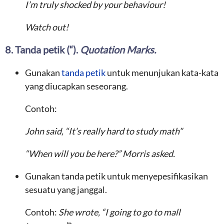
I’m truly shocked by your behaviour!
Watch out!
8. Tanda petik (“).
Quotation Marks.
Gunakan
tanda petik
untuk menunjukan kata-kata
yang diucapkan seseorang.
Contoh:
John said, “It’s really hard to study math”
“When will you be here?” Morris asked.
Gunakan tanda petik untuk menyepesifikasikan
sesuatu yang janggal.
Contoh:
She wrote, “I going to go to mall