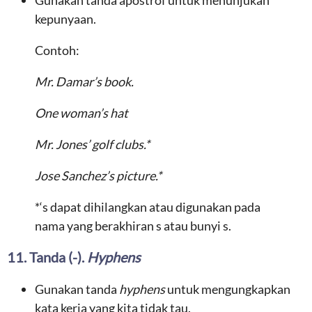
Gunakan tanda apostrof untuk menunjukan
kepunyaan.
Contoh:
Mr. Damar’s book.
One woman’s hat
Mr. Jones’ golf clubs.*
Jose Sanchez’s picture.*
*‘s dapat dihilangkan atau digunakan pada
nama yang berakhiran s atau bunyi s.
11. Tanda (-).
Hyphens
Gunakan tanda
hyphens
untuk mengungkapkan
kata kerja yang kita tidak tau.