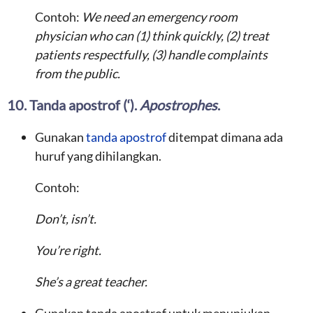
Contoh:
We need an emergency room
physician who can (1) think quickly, (2) treat
patients respectfully, (3) handle complaints
from the public.
10. Tanda apostrof (‘).
Apostrophes
.
Gunakan
tanda apostrof
ditempat dimana ada
huruf yang dihilangkan.
Contoh:
Don’t, isn’t.
You’re right.
She’s a great teacher.