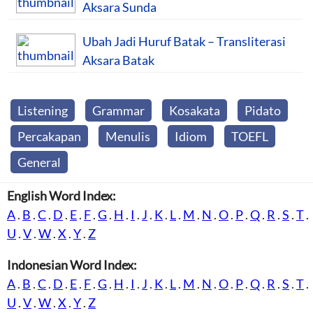
Aksara Sunda
Ubah Jadi Huruf Batak – Transliterasi
Aksara Batak
Listening
Grammar
Kosakata
Pidato
Percakapan
Menulis
Idiom
TOEFL
General
English Word Index:
A
.
B
.
C
.
D
.
E
.
F
.
G
.
H
.
I
.
J
.
K
.
L
.
M
.
N
.
O
.
P
.
Q
.
R
.
S
.
T
.
U
.
V
.
W
.
X
.
Y
.
Z
Indonesian Word Index:
A
.
B
.
C
.
D
.
E
.
F
.
G
.
H
.
I
.
J
.
K
.
L
.
M
.
N
.
O
.
P
.
Q
.
R
.
S
.
T
.
U
.
V
.
W
.
X
.
Y
.
Z