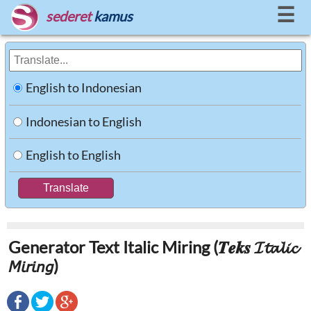
☰
sederet
kamus
English to Indonesian
Indonesian to English
English to English
Generator Text Italic Miring (𝑻𝒆𝒌𝒔 𝓘𝓽𝓪𝓵𝓲𝓬
𝘔𝘪𝘳𝘪𝘯𝘨)