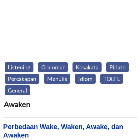
Listening
Grammar
Kosakata
Pidato
Percakapan
Menulis
Idiom
TOEFL
General
Awaken
Perbedaan Wake, Waken, Awake, dan
Awaken