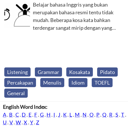
Belajar bahasa Inggris yang bukan
merupakan bahasa resmi tentu tidak
mudah. Beberapa kosa kata bahkan
terdengar sangat mirip dengan yang…
Listening
Grammar
Kosakata
Pidato
Percakapan
Menulis
Idiom
TOEFL
General
English Word Index:
A
.
B
.
C
.
D
.
E
.
F
.
G
.
H
.
I
.
J
.
K
.
L
.
M
.
N
.
O
.
P
.
Q
.
R
.
S
.
T
.
U
.
V
.
W
.
X
.
Y
.
Z