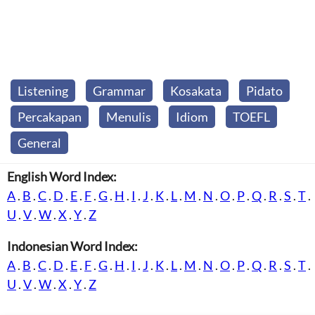
Listening
Grammar
Kosakata
Pidato
Percakapan
Menulis
Idiom
TOEFL
General
English Word Index:
A
.
B
.
C
.
D
.
E
.
F
.
G
.
H
.
I
.
J
.
K
.
L
.
M
.
N
.
O
.
P
.
Q
.
R
.
S
.
T
.
U
.
V
.
W
.
X
.
Y
.
Z
Indonesian Word Index:
A
.
B
.
C
.
D
.
E
.
F
.
G
.
H
.
I
.
J
.
K
.
L
.
M
.
N
.
O
.
P
.
Q
.
R
.
S
.
T
.
U
.
V
.
W
.
X
.
Y
.
Z