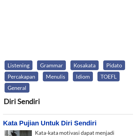
Listening
Grammar
Kosakata
Pidato
Percakapan
Menulis
Idiom
TOEFL
General
Diri Sendiri
Kata Pujian Untuk Diri Sendiri
Kata-kata motivasi dapat menjadi