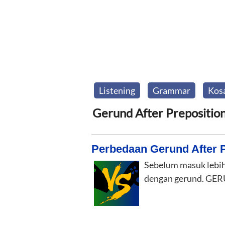
Listening
Grammar
Kos
Gerund After Prepositio
Perbedaan Gerund After P
Sebelum masuk lebih
dengan gerund. GE