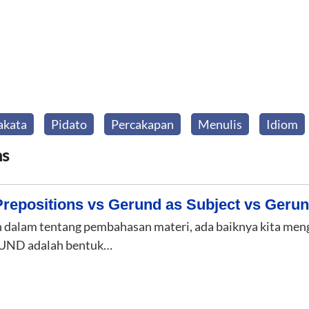
akata
Pidato
Percakapan
Menulis
Idiom
ns
repositions vs Gerund as Subject vs Gerun
 dalam tentang pembahasan materi, ada baiknya kita men
RUND adalah bentuk…