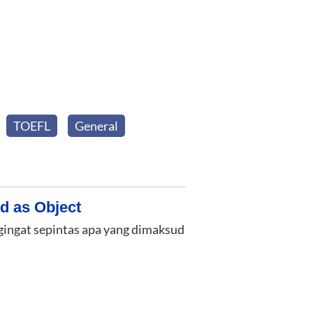
TOEFL
General
d as Object
gingat sepintas apa yang dimaksud