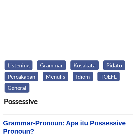
Listening
Grammar
Kosakata
Pidato
Percakapan
Menulis
Idiom
TOEFL
General
Possessive
Grammar-Pronoun: Apa itu Possessive
Pronoun?