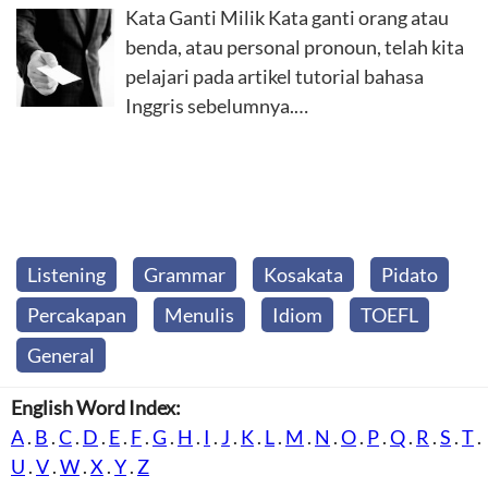
Kata Ganti Milik Kata ganti orang atau
benda, atau personal pronoun, telah kita
pelajari pada artikel tutorial bahasa
Inggris sebelumnya.…
Listening
Grammar
Kosakata
Pidato
Percakapan
Menulis
Idiom
TOEFL
General
English Word Index:
A
.
B
.
C
.
D
.
E
.
F
.
G
.
H
.
I
.
J
.
K
.
L
.
M
.
N
.
O
.
P
.
Q
.
R
.
S
.
T
.
U
.
V
.
W
.
X
.
Y
.
Z