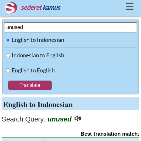
☰
sederet
kamus
English to Indonesian
Indonesian to English
English to English
English to Indonesian
Search Query:
unused
Best translation match: