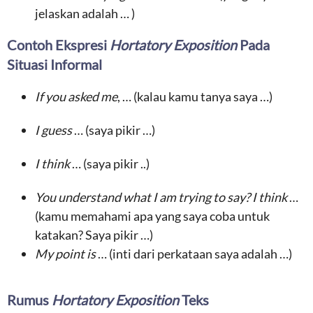
jelaskan adalah … )
Contoh Ekspresi
Hortatory Exposition
Pada
Situasi Informal
If you asked me
, … (kalau kamu tanya saya …)
I guess
… (saya pikir …)
I think
… (saya pikir ..)
You understand what I am trying to say? I think
…
(kamu memahami apa yang saya coba untuk
katakan? Saya pikir …)
My point is
… (inti dari perkataan saya adalah …)
Rumus
Hortatory Exposition
Teks