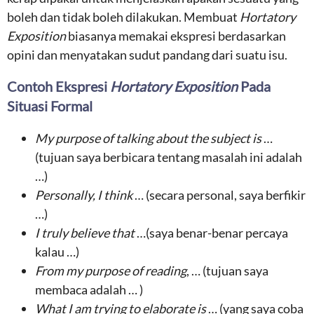
boleh dan tidak boleh dilakukan. Membuat
Hortatory
Exposition
biasanya memakai ekspresi berdasarkan
opini dan menyatakan sudut pandang dari suatu isu.
Contoh Ekspresi
Hortatory Exposition
Pada
Situasi Formal
My purpose of talking about the subject is
…
(tujuan saya berbicara tentang masalah ini adalah
…)
Personally, I think
… (secara personal, saya berfikir
…)
I truly believe that
…(saya benar-benar percaya
kalau …)
From my purpose of reading
, … (tujuan saya
membaca adalah … )
What I am trying to elaborate is
… (yang saya coba