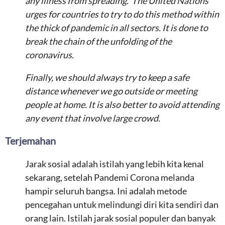
any illness from spreading. The United Nations
urges for countries to try to do this method within
the thick of pandemic in all sectors. It is done to
break the chain of the unfolding of the
coronavirus.
Finally, we should always
try to
keep a
safe
distance whenever we
g
o outside
or meeting
people at home
.
It is also better to
avoid attending
any event that involve
large crowd.
Terjemahan
Jarak sosial adalah istilah yang lebih kita kenal
sekarang, setelah Pandemi Corona melanda
hampir seluruh bangsa. Ini adalah metode
pencegahan untuk melindungi diri kita sendiri dan
orang lain. Istilah jarak sosial populer dan banyak