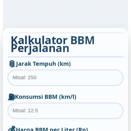
Kalkulator BBM
Perjalanan
📎
Jarak Tempuh (km)
⛽
Konsumsi BBM (km/l)
💰
Harga BBM per Liter (Rp)