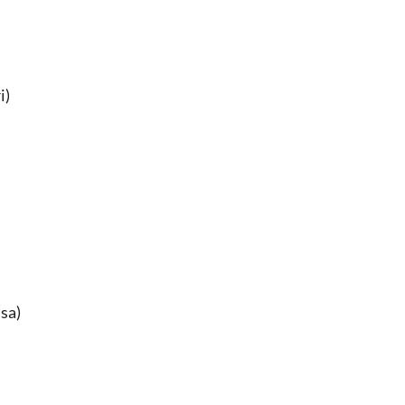
i)
sa)