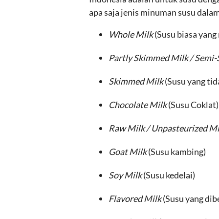
apa saja jenis minuman susu dalam 
Whole Milk
(Susu biasa yan
Partly Skimmed Milk / Semi
Skimmed Milk
(Susu yang ti
Chocolate Milk
(Susu Coklat)
Raw Milk / Unpasteurized Mi
Goat Milk
(Susu kambing)
Soy Milk
(Susu kedelai)
Flavored Milk
(Susu yang dibe