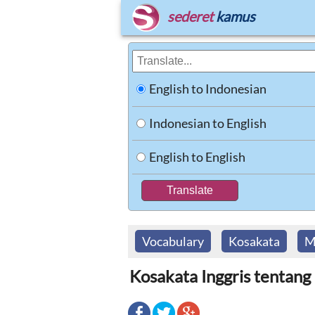
sederet
kamus
English to Indonesian
Indonesian to English
English to English
Vocabulary
Kosakata
M
Kosakata Inggris tentan