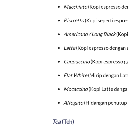
Macchiato
(Kopi espresso de
Ristretto
(Kopi seperti espre
Americano / Long Black
(Kopi
Latte
(Kopi espresso dengan 
Cappuccino
(Kopi espresso g
Flat White
(Mirip dengan Lat
Mocaccino
(Kopi Latte dengan
Affogato
(Hidangan penutup b
Tea
(Teh)