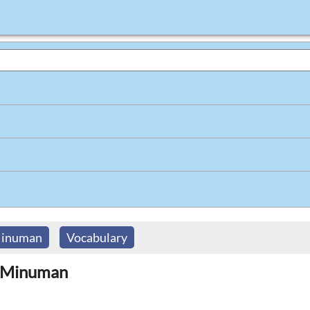
inuman
Vocabulary
g Minuman