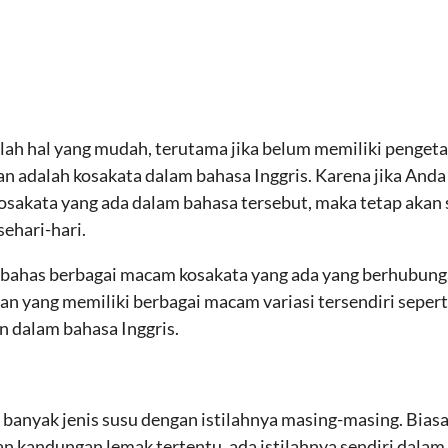
ah hal yang mudah, terutama jika belum memiliki pengeta
n adalah kosakata dalam bahasa Inggris. Karena jika Anda
osakata yang ada dalam bahasa tersebut, maka tetap akan
ehari-hari.
membahas berbagai macam kosakata yang ada yang berhubu
n yang memiliki berbagai macam variasi tersendiri seperti s
n dalam bahasa Inggris.
a banyak jenis susu dengan istilahnya masing-masing. Bia
 kandungan lemak tertentu, ada istilahnya sendiri dalam b