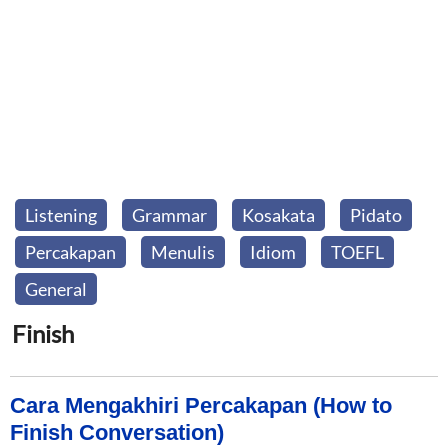
Listening
Grammar
Kosakata
Pidato
Percakapan
Menulis
Idiom
TOEFL
General
Finish
Cara Mengakhiri Percakapan (How to
Finish Conversation)